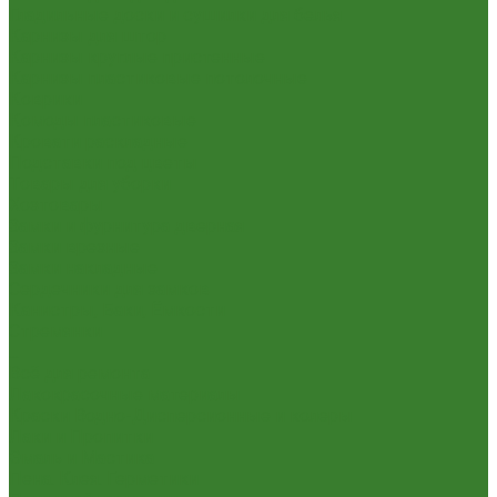
Гладильные доски и сушилки для белья
Карнизы для штор
Карнизы круглые пристенные
Карнизы пластиковые потолочные
Коврики
Комоды пластиковые
Кровати раскладные
Подставки под цветы
Товары для уборки
Хозтовары
Замки и фурнитура дверная
Замки врезные
Замки накладные
Сердечники для замков
Канистры, Баки, Ёмкости
Стремянки
...
Всё для ремонта
Лакокрасочные материалы
Краски Водно-Дисперсионные и колеры
Лаки и Пропитки
Эмаль и Мастика
Пена. Клея. Герметики