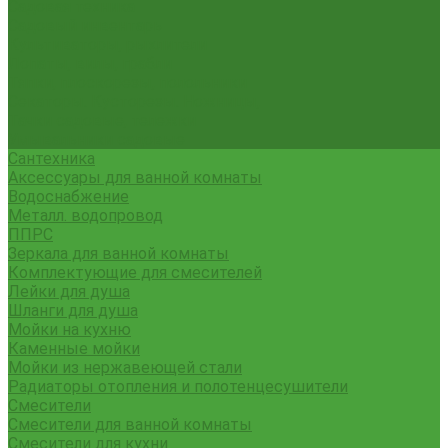
Садовая техника
Садовый инвентарь
Культиваторы, рыхлители
Лопаты, вилы, грабли
Тяпки, плоскорезы, полольники
Секаторы. Кусторезы. Ножницы,
Тачки садовые, тележки
Умывальники садовые
Сантехника
Аксессуары для ванной комнаты
Водоснабжение
Металл. водопровод
ППРС
Зеркала для ванной комнаты
Комплектующие для смесителей
Лейки для душа
Шланги для душа
Мойки на кухню
Каменные мойки
Мойки из нержавеющей стали
Радиаторы отопления и полотенцесушители
Смесители
Смесители для ванной комнаты
Смесители для кухни