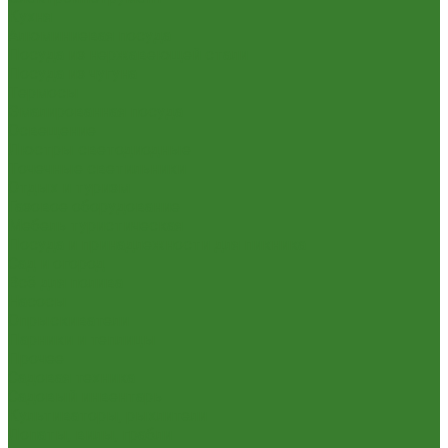
Кухня
Алюминиевая посуда
Посуда из нержавеющей стали
Посуда из чугуна
Термосы
Эмалированная посуда
Освещение
Люстры светодиодные
Точечные светильники
Отдых и туризм
Газовое оборудование
Мебель туристическая
Посуда и принадлежности для пикника
Сад и огород
Всё для полива
Насосы
Опрыскиватели
Парники и теплицы
Прочее
Садовая техника
Садовый инвентарь
Культиваторы, рыхлители
Лопаты, вилы, грабли