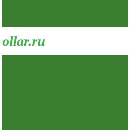
Замки накладные
Сердечники для замков
Фурнитура для дверей
Канистры, Баки, Ёмкости
Стремянки
o
llar.ru
Всё для ремонта
Лакокрасочные материалы
Краски Водно-Дисперсионные и колеры
Лаки и Пропитки
Эмаль и Мастика
Пена. Клея. Герметики
Пена,клей,герметик
Шпатлевка и Замазка готовые
Инструмент
Бензоинструмент
Пневмо- и гидроинструмент
Расходные материалы
Ручной инструмент
Электроинструмент