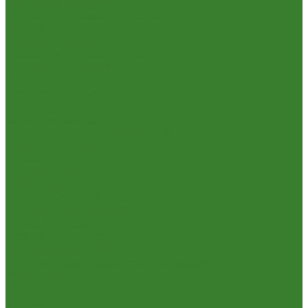
Пена,клей,герметик
Шпатлевка и Замазка готовые
Инструмент
Бензоинструмент
Пневмо- и гидроинструмент
Расходные материалы
Ручной инструмент
Электроинструмент
Кухня
Алюминиевая посуда
Посуда из нержавеющей стали
Посуда из чугуна
Термосы
Эмалированная посуда
Освещение
Люстры светодиодные
Точечные светильники
Отдых и туризм
Газовое оборудование
Мебель туристическая
Посуда и принадлежности для пикника
Сад и огород
Всё для полива
Насосы