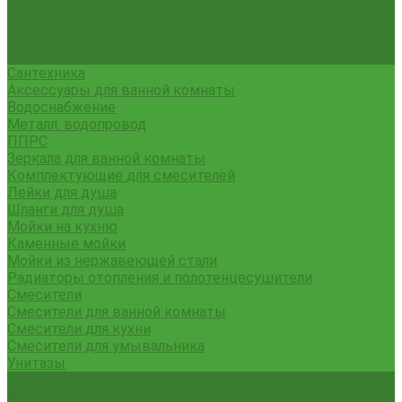
Тяпки, плоскорезы, полольники
Секаторы. Кусторезы. Ножницы,
Тачки садовые, тележки
Умывальники садовые
Сантехника
Аксессуары для ванной комнаты
Водоснабжение
Металл. водопровод
ППРС
Зеркала для ванной комнаты
Комплектующие для смесителей
Лейки для душа
Шланги для душа
Мойки на кухню
Каменные мойки
Мойки из нержавеющей стали
Радиаторы отопления и полотенцесушители
Смесители
Смесители для ванной комнаты
Смесители для кухни
Смесители для умывальника
Унитазы
Товары для дома
Вешалки для одежды