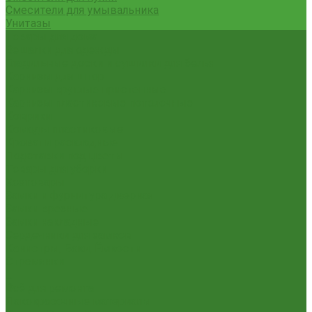
Смесители для умывальника
Унитазы
Товары для дома
Вешалки для одежды
Гладильные доски и сушилки для белья
Карнизы для штор
Карнизы круглые пристенные
Карнизы пластиковые потолочные
Коврики
Комоды пластиковые
Кровати раскладные
Подставки под цветы
Товары для уборки
Хозтовары
Замки и фурнитура дверная
Замки врезные
Замки накладные
Сердечники для замков
Канистры, Баки, Ёмкости
Стремянки
...
Всё для ремонта
Лакокрасочные материалы