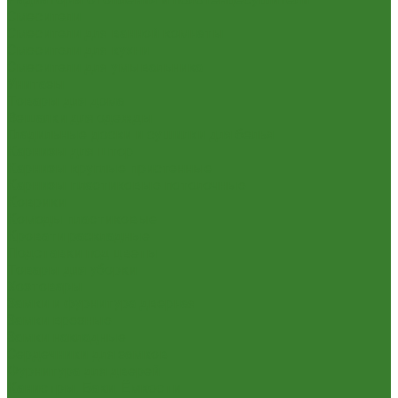
Смесители
Смесители для ванной комнаты
Смесители для кухни
Смесители для умывальника
Унитазы
Товары для дома
Вешалки для одежды
Гладильные доски и сушилки для белья
Карнизы для штор
Карнизы круглые пристенные
Карнизы пластиковые потолочные
Коврики
Комоды пластиковые
Кровати раскладные
Подставки под цветы
Товары для уборки
Хозтовары
Замки и фурнитура дверная
Замки врезные
Замки накладные
Сердечники для замков
Фурнитура для дверей
Канистры, Баки, Ёмкости