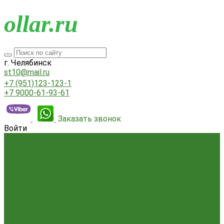
o
llar.ru
г. Челябинск
st10@mail.ru
+7 (951)123-123-1
+7 9000-61-93-61
Заказать звонок
Войти
Всё для ремонта
Лакокрасочные материалы
Краски Водно-Дисперсионные и колеры
Лаки и Пропитки
Эмаль и Мастика
Пена. Клея. Герметики
Пена,клей,герметик
Шпатлевка и Замазка готовые
Инструмент
Бензоинструмент