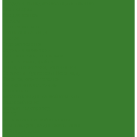
Посуда и принадлежности для пикника
Сад и огород
Всё для полива
Насосы
Опрыскиватели
Парники и теплицы
Прочее
Садовая техника
Садовый инвентарь
Культиваторы, рыхлители
Лопаты, вилы, грабли
Тяпки, плоскорезы, полольники
Секаторы. Кусторезы. Ножницы,
Тачки садовые, тележки
Умывальники садовые
Сантехника
Аксессуары для ванной комнаты
Водоснабжение
Металл. водопровод
ППРС
Зеркала для ванной комнаты
Комплектующие для смесителей
Лейки для душа