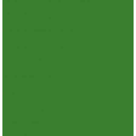
Краски Водно-Дисперсионные и колеры
Лаки и Пропитки
Эмаль и Мастика
Пена. Клея. Герметики
Пена,клей,герметик
Шпатлевка и Замазка готовые
Инструмент
Бензоинструмент
Пневмо- и гидроинструмент
Расходные материалы
Ручной инструмент
Электроинструмент
Кухня
Алюминиевая посуда
Посуда из нержавеющей стали
Посуда из чугуна
Термосы
Эмалированная посуда
Освещение
Люстры светодиодные
Точечные светильники
Отдых и туризм
Газовое оборудование
Мебель туристическая