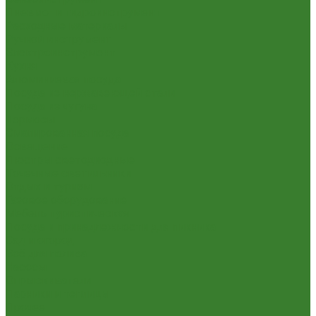
Пневмо- и гидроинструмент
Расходные материалы
Ручной инструмент
Электроинструмент
Кухня
Алюминиевая посуда
Посуда из нержавеющей стали
Посуда из чугуна
Термосы
Эмалированная посуда
Освещение
Люстры светодиодные
Точечные светильники
Отдых и туризм
Газовое оборудование
Мебель туристическая
Посуда и принадлежности для пикника
Сад и огород
Всё для полива
Насосы
Опрыскиватели
Парники и теплицы
Прочее