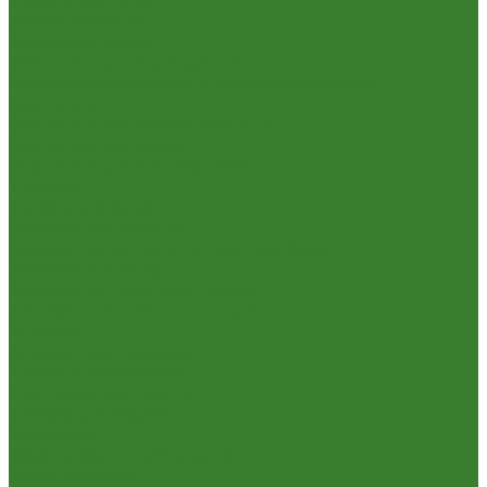
Шланги для душа
Мойки на кухню
Каменные мойки
Мойки из нержавеющей стали
Радиаторы отопления и полотенцесушители
Смесители
Смесители для ванной комнаты
Смесители для кухни
Смесители для умывальника
Унитазы
Товары для дома
Вешалки для одежды
Гладильные доски и сушилки для белья
Карнизы для штор
Карнизы круглые пристенные
Карнизы пластиковые потолочные
Коврики
Комоды пластиковые
Кровати раскладные
Подставки под цветы
Товары для уборки
Хозтовары
Замки и фурнитура дверная
Замки врезные