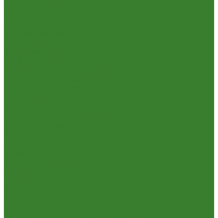
Опрыскиватели
Парники и теплицы
Прочее
Садовая техника
Садовый инвентарь
Культиваторы, рыхлители
Лопаты, вилы, грабли
Тяпки, плоскорезы, полольники
Секаторы. Кусторезы. Ножницы,
Тачки садовые, тележки
Умывальники садовые
Сантехника
Аксессуары для ванной комнаты
Водоснабжение
Металл. водопровод
ППРС
Зеркала для ванной комнаты
Комплектующие для смесителей
Лейки для душа
Шланги для душа
Мойки на кухню
Каменные мойки
Мойки из нержавеющей стали
Радиаторы отопления и полотенцесушители