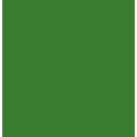
Кухня
Алюминиевая посуда
Посуда из нержавеющей стали
Посуда из чугуна
Термосы
Эмалированная посуда
Освещение
Люстры светодиодные
Точечные светильники
Отдых и туризм
Газовое оборудование
Мебель туристическая
Посуда и принадлежности для пикника
Сад и огород
Всё для полива
Насосы
Опрыскиватели
Парники и теплицы
Прочее
Садовая техника
Садовый инвентарь
Культиваторы, рыхлители
Лопаты, вилы, грабли