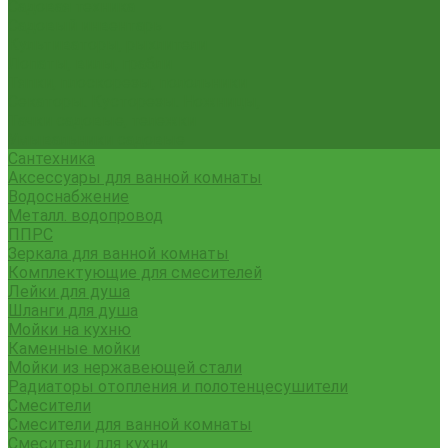
Садовая техника
Садовый инвентарь
Культиваторы, рыхлители
Лопаты, вилы, грабли
Тяпки, плоскорезы, полольники
Секаторы. Кусторезы. Ножницы,
Тачки садовые, тележки
Умывальники садовые
Сантехника
Аксессуары для ванной комнаты
Водоснабжение
Металл. водопровод
ППРС
Зеркала для ванной комнаты
Комплектующие для смесителей
Лейки для душа
Шланги для душа
Мойки на кухню
Каменные мойки
Мойки из нержавеющей стали
Радиаторы отопления и полотенцесушители
Смесители
Смесители для ванной комнаты
Смесители для кухни