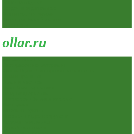
Замки накладные
Сердечники для замков
Фурнитура для дверей
Канистры, Баки, Ёмкости
Стремянки
o
llar.ru
Всё для ремонта
Лакокрасочные материалы
Краски Водно-Дисперсионные и колеры
Лаки и Пропитки
Эмаль и Мастика
Пена. Клея. Герметики
Пена,клей,герметик
Шпатлевка и Замазка готовые
Инструмент
Бензоинструмент
Пневмо- и гидроинструмент
Расходные материалы
Ручной инструмент
Электроинструмент