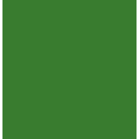
Краски Водно-Дисперсионные и колеры
Лаки и Пропитки
Эмаль и Мастика
Пена. Клея. Герметики
Пена,клей,герметик
Шпатлевка и Замазка готовые
Инструмент
Бензоинструмент
Пневмо- и гидроинструмент
Расходные материалы
Ручной инструмент
Электроинструмент
Кухня
Алюминиевая посуда
Посуда из нержавеющей стали
Посуда из чугуна
Термосы
Эмалированная посуда
Освещение
Люстры светодиодные
Точечные светильники
Отдых и туризм
Газовое оборудование
Мебель туристическая