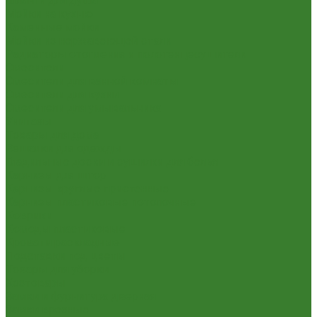
Шланги для душа
Мойки на кухню
Каменные мойки
Мойки из нержавеющей стали
Радиаторы отопления и полотенцесушители
Смесители
Смесители для ванной комнаты
Смесители для кухни
Смесители для умывальника
Унитазы
Товары для дома
Вешалки для одежды
Гладильные доски и сушилки для белья
Карнизы для штор
Карнизы круглые пристенные
Карнизы пластиковые потолочные
Коврики
Комоды пластиковые
Кровати раскладные
Подставки под цветы
Товары для уборки
Хозтовары
Замки и фурнитура дверная
Замки врезные