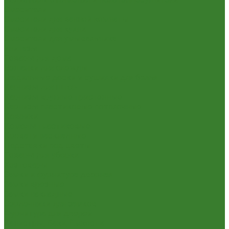
Смесители
Смесители для ванной комнаты
Смесители для кухни
Смесители для умывальника
Унитазы
Товары для дома
Вешалки для одежды
Гладильные доски и сушилки для белья
Карнизы для штор
Карнизы круглые пристенные
Карнизы пластиковые потолочные
Коврики
Комоды пластиковые
Кровати раскладные
Подставки под цветы
Товары для уборки
Хозтовары
Замки и фурнитура дверная
Замки врезные
Замки накладные
Сердечники для замков
Фурнитура для дверей
Канистры, Баки, Ёмкости