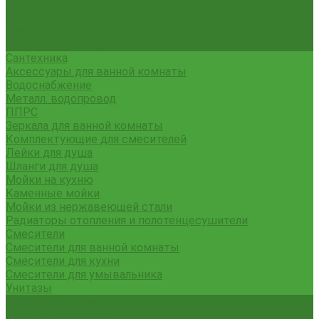
Тяпки, плоскорезы, полольники
Секаторы. Кусторезы. Ножницы,
Тачки садовые, тележки
Умывальники садовые
Сантехника
Аксессуары для ванной комнаты
Водоснабжение
Металл. водопровод
ППРС
Зеркала для ванной комнаты
Комплектующие для смесителей
Лейки для душа
Шланги для душа
Мойки на кухню
Каменные мойки
Мойки из нержавеющей стали
Радиаторы отопления и полотенцесушители
Смесители
Смесители для ванной комнаты
Смесители для кухни
Смесители для умывальника
Унитазы
Товары для дома
Вешалки для одежды