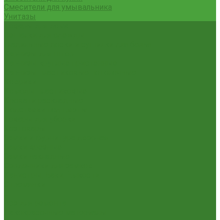
Смесители для умывальника
Унитазы
Товары для дома
Вешалки для одежды
Гладильные доски и сушилки для белья
Карнизы для штор
Карнизы круглые пристенные
Карнизы пластиковые потолочные
Коврики
Комоды пластиковые
Кровати раскладные
Подставки под цветы
Товары для уборки
Хозтовары
Замки и фурнитура дверная
Замки врезные
Замки накладные
Сердечники для замков
Канистры, Баки, Ёмкости
Стремянки
...
Всё для ремонта
Лакокрасочные материалы