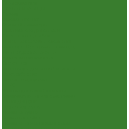
Опрыскиватели
Парники и теплицы
Прочее
Садовая техника
Садовый инвентарь
Культиваторы, рыхлители
Лопаты, вилы, грабли
Тяпки, плоскорезы, полольники
Секаторы. Кусторезы. Ножницы,
Тачки садовые, тележки
Умывальники садовые
Сантехника
Аксессуары для ванной комнаты
Водоснабжение
Металл. водопровод
ППРС
Зеркала для ванной комнаты
Комплектующие для смесителей
Лейки для душа
Шланги для душа
Мойки на кухню
Каменные мойки
Мойки из нержавеющей стали
Радиаторы отопления и полотенцесушители