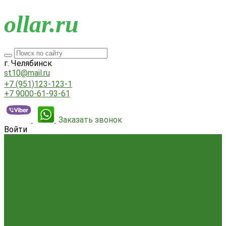
o
llar.ru
г. Челябинск
st10@mail.ru
+7 (951)123-123-1
+7 9000-61-93-61
Заказать звонок
Войти
Всё для ремонта
Лакокрасочные материалы
Краски Водно-Дисперсионные и колеры
Лаки и Пропитки
Эмаль и Мастика
Пена. Клея. Герметики
Пена,клей,герметик
Шпатлевка и Замазка готовые
Инструмент
Бензоинструмент