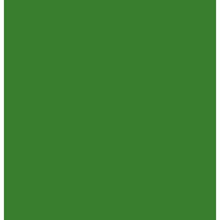
Пена,клей,герметик
Шпатлевка и Замазка готовые
Инструмент
Бензоинструмент
Пневмо- и гидроинструмент
Расходные материалы
Ручной инструмент
Электроинструмент
Кухня
Алюминиевая посуда
Посуда из нержавеющей стали
Посуда из чугуна
Термосы
Эмалированная посуда
Освещение
Люстры светодиодные
Точечные светильники
Отдых и туризм
Газовое оборудование
Мебель туристическая
Посуда и принадлежности для пикника
Сад и огород
Всё для полива
Насосы