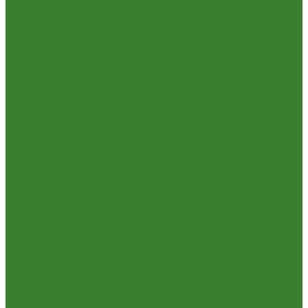
Гладильные доски и сушилки для белья
Карнизы для штор
Карнизы круглые пристенные
Карнизы пластиковые потолочные
Коврики
Комоды пластиковые
Кровати раскладные
Подставки под цветы
Товары для уборки
Хозтовары
Замки и фурнитура дверная
Замки врезные
Замки накладные
Сердечники для замков
Канистры, Баки, Ёмкости
Стремянки
...
Всё для ремонта
Лакокрасочные материалы
Краски Водно-Дисперсионные и колеры
Лаки и Пропитки
Эмаль и Мастика
Пена. Клея. Герметики