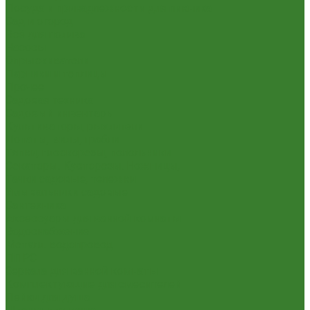
Посуда и принадлежности для пикника
Сад и огород
Всё для полива
Насосы
Опрыскиватели
Парники и теплицы
Прочее
Садовая техника
Садовый инвентарь
Культиваторы, рыхлители
Лопаты, вилы, грабли
Тяпки, плоскорезы, полольники
Секаторы. Кусторезы. Ножницы,
Тачки садовые, тележки
Умывальники садовые
Сантехника
Аксессуары для ванной комнаты
Водоснабжение
Металл. водопровод
ППРС
Зеркала для ванной комнаты
Комплектующие для смесителей
Лейки для душа