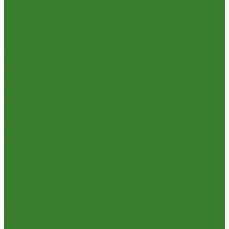
Пневмо- и гидроинструмент
Расходные материалы
Ручной инструмент
Электроинструмент
Кухня
Алюминиевая посуда
Посуда из нержавеющей стали
Посуда из чугуна
Термосы
Эмалированная посуда
Освещение
Люстры светодиодные
Точечные светильники
Отдых и туризм
Газовое оборудование
Мебель туристическая
Посуда и принадлежности для пикника
Сад и огород
Всё для полива
Насосы
Опрыскиватели
Парники и теплицы
Прочее