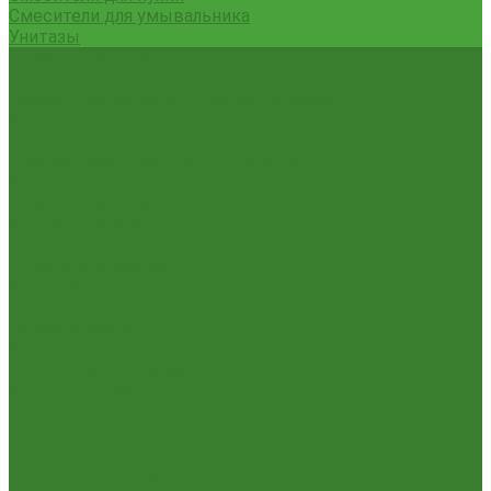
Смесители для умывальника
Унитазы
Товары для дома
Вешалки для одежды
Гладильные доски и сушилки для белья
Карнизы для штор
Карнизы круглые пристенные
Карнизы пластиковые потолочные
Коврики
Комоды пластиковые
Кровати раскладные
Подставки под цветы
Товары для уборки
Хозтовары
Замки и фурнитура дверная
Замки врезные
Замки накладные
Сердечники для замков
Канистры, Баки, Ёмкости
Стремянки
...
Всё для ремонта
Лакокрасочные материалы