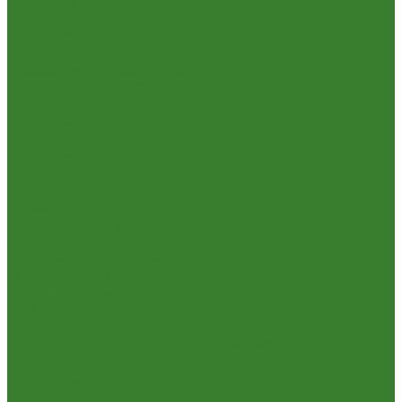
Пена,клей,герметик
Шпатлевка и Замазка готовые
Инструмент
Бензоинструмент
Пневмо- и гидроинструмент
Расходные материалы
Ручной инструмент
Электроинструмент
Кухня
Алюминиевая посуда
Посуда из нержавеющей стали
Посуда из чугуна
Термосы
Эмалированная посуда
Освещение
Люстры светодиодные
Точечные светильники
Отдых и туризм
Газовое оборудование
Мебель туристическая
Посуда и принадлежности для пикника
Сад и огород
Всё для полива
Насосы