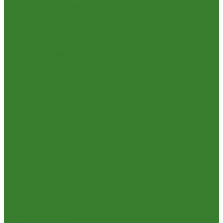
Посуда и принадлежности для пикника
Сад и огород
Всё для полива
Насосы
Опрыскиватели
Парники и теплицы
Прочее
Садовая техника
Садовый инвентарь
Культиваторы, рыхлители
Лопаты, вилы, грабли
Тяпки, плоскорезы, полольники
Секаторы. Кусторезы. Ножницы,
Тачки садовые, тележки
Умывальники садовые
Сантехника
Аксессуары для ванной комнаты
Водоснабжение
Металл. водопровод
ППРС
Зеркала для ванной комнаты
Комплектующие для смесителей
Лейки для душа