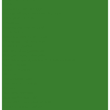
Кухня
Алюминиевая посуда
Посуда из нержавеющей стали
Посуда из чугуна
Термосы
Эмалированная посуда
Освещение
Люстры светодиодные
Точечные светильники
Отдых и туризм
Газовое оборудование
Мебель туристическая
Посуда и принадлежности для пикника
Сад и огород
Всё для полива
Насосы
Опрыскиватели
Парники и теплицы
Прочее
Садовая техника
Садовый инвентарь
Культиваторы, рыхлители
Лопаты, вилы, грабли