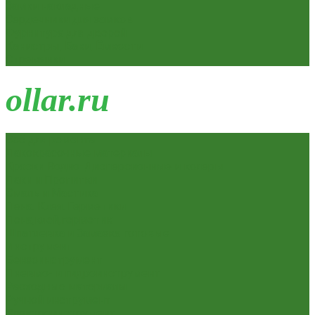
Замки накладные
Сердечники для замков
Фурнитура для дверей
Канистры, Баки, Ёмкости
Стремянки
o
llar.ru
Всё для ремонта
Лакокрасочные материалы
Краски Водно-Дисперсионные и колеры
Лаки и Пропитки
Эмаль и Мастика
Пена. Клея. Герметики
Пена,клей,герметик
Шпатлевка и Замазка готовые
Инструмент
Бензоинструмент
Пневмо- и гидроинструмент
Расходные материалы
Ручной инструмент
Электроинструмент