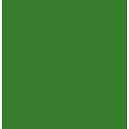
Смесители
Смесители для ванной комнаты
Смесители для кухни
Смесители для умывальника
Унитазы
Товары для дома
Вешалки для одежды
Гладильные доски и сушилки для белья
Карнизы для штор
Карнизы круглые пристенные
Карнизы пластиковые потолочные
Коврики
Комоды пластиковые
Кровати раскладные
Подставки под цветы
Товары для уборки
Хозтовары
Замки и фурнитура дверная
Замки врезные
Замки накладные
Сердечники для замков
Фурнитура для дверей
Канистры, Баки, Ёмкости