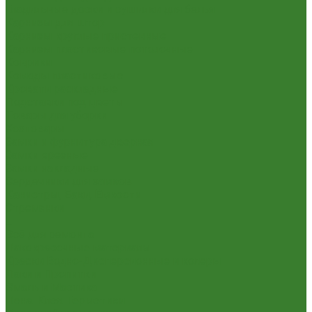
Гладильные доски и сушилки для белья
Карнизы для штор
Карнизы круглые пристенные
Карнизы пластиковые потолочные
Коврики
Комоды пластиковые
Кровати раскладные
Подставки под цветы
Товары для уборки
Хозтовары
Замки и фурнитура дверная
Замки врезные
Замки накладные
Сердечники для замков
Канистры, Баки, Ёмкости
Стремянки
...
Всё для ремонта
Лакокрасочные материалы
Краски Водно-Дисперсионные и колеры
Лаки и Пропитки
Эмаль и Мастика
Пена. Клея. Герметики