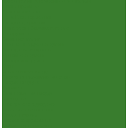
Краски Водно-Дисперсионные и колеры
Лаки и Пропитки
Эмаль и Мастика
Пена. Клея. Герметики
Пена,клей,герметик
Шпатлевка и Замазка готовые
Инструмент
Бензоинструмент
Пневмо- и гидроинструмент
Расходные материалы
Ручной инструмент
Электроинструмент
Кухня
Алюминиевая посуда
Посуда из нержавеющей стали
Посуда из чугуна
Термосы
Эмалированная посуда
Освещение
Люстры светодиодные
Точечные светильники
Отдых и туризм
Газовое оборудование
Мебель туристическая