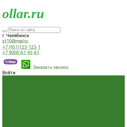
o
llar.ru
г. Челябинск
st10@mail.ru
+7 (951)123-123-1
+7 9000-61-93-61
Заказать звонок
Войти
Всё для ремонта
Лакокрасочные материалы
Краски Водно-Дисперсионные и колеры
Лаки и Пропитки
Эмаль и Мастика
Пена. Клея. Герметики
Пена,клей,герметик
Шпатлевка и Замазка готовые
Инструмент
Бензоинструмент