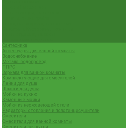
Садовая техника
Садовый инвентарь
Культиваторы, рыхлители
Лопаты, вилы, грабли
Тяпки, плоскорезы, полольники
Секаторы. Кусторезы. Ножницы,
Тачки садовые, тележки
Умывальники садовые
Сантехника
Аксессуары для ванной комнаты
Водоснабжение
Металл. водопровод
ППРС
Зеркала для ванной комнаты
Комплектующие для смесителей
Лейки для душа
Шланги для душа
Мойки на кухню
Каменные мойки
Мойки из нержавеющей стали
Радиаторы отопления и полотенцесушители
Смесители
Смесители для ванной комнаты
Смесители для кухни