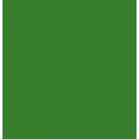
Опрыскиватели
Парники и теплицы
Прочее
Садовая техника
Садовый инвентарь
Культиваторы, рыхлители
Лопаты, вилы, грабли
Тяпки, плоскорезы, полольники
Секаторы. Кусторезы. Ножницы,
Тачки садовые, тележки
Умывальники садовые
Сантехника
Аксессуары для ванной комнаты
Водоснабжение
Металл. водопровод
ППРС
Зеркала для ванной комнаты
Комплектующие для смесителей
Лейки для душа
Шланги для душа
Мойки на кухню
Каменные мойки
Мойки из нержавеющей стали
Радиаторы отопления и полотенцесушители