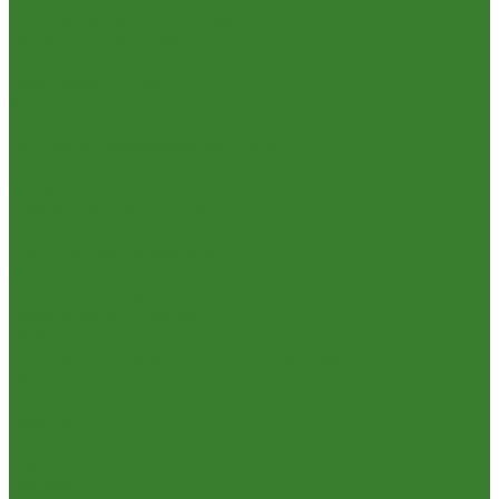
Пневмо- и гидроинструмент
Расходные материалы
Ручной инструмент
Электроинструмент
Кухня
Алюминиевая посуда
Посуда из нержавеющей стали
Посуда из чугуна
Термосы
Эмалированная посуда
Освещение
Люстры светодиодные
Точечные светильники
Отдых и туризм
Газовое оборудование
Мебель туристическая
Посуда и принадлежности для пикника
Сад и огород
Всё для полива
Насосы
Опрыскиватели
Парники и теплицы
Прочее