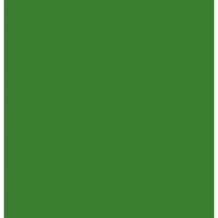
Шланги для душа
Мойки на кухню
Каменные мойки
Мойки из нержавеющей стали
Радиаторы отопления и полотенцесушители
Смесители
Смесители для ванной комнаты
Смесители для кухни
Смесители для умывальника
Унитазы
Товары для дома
Вешалки для одежды
Гладильные доски и сушилки для белья
Карнизы для штор
Карнизы круглые пристенные
Карнизы пластиковые потолочные
Коврики
Комоды пластиковые
Кровати раскладные
Подставки под цветы
Товары для уборки
Хозтовары
Замки и фурнитура дверная
Замки врезные