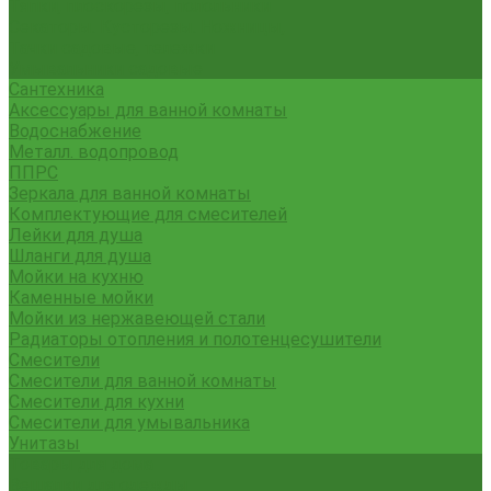
Тяпки, плоскорезы, полольники
Секаторы. Кусторезы. Ножницы,
Тачки садовые, тележки
Умывальники садовые
Сантехника
Аксессуары для ванной комнаты
Водоснабжение
Металл. водопровод
ППРС
Зеркала для ванной комнаты
Комплектующие для смесителей
Лейки для душа
Шланги для душа
Мойки на кухню
Каменные мойки
Мойки из нержавеющей стали
Радиаторы отопления и полотенцесушители
Смесители
Смесители для ванной комнаты
Смесители для кухни
Смесители для умывальника
Унитазы
Товары для дома
Вешалки для одежды