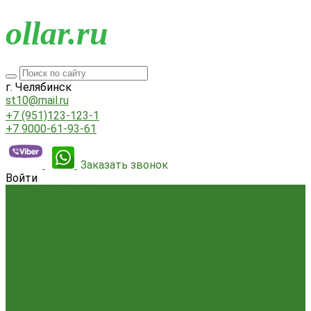
o
llar.ru
г. Челябинск
st10@mail.ru
+7 (951)123-123-1
+7 9000-61-93-61
Заказать звонок
Войти
Всё для ремонта
Лакокрасочные материалы
Краски Водно-Дисперсионные и колеры
Лаки и Пропитки
Эмаль и Мастика
Пена. Клея. Герметики
Пена,клей,герметик
Шпатлевка и Замазка готовые
Инструмент
Бензоинструмент