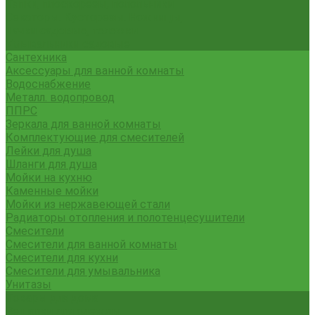
Тяпки, плоскорезы, полольники
Секаторы. Кусторезы. Ножницы,
Тачки садовые, тележки
Умывальники садовые
Сантехника
Аксессуары для ванной комнаты
Водоснабжение
Металл. водопровод
ППРС
Зеркала для ванной комнаты
Комплектующие для смесителей
Лейки для душа
Шланги для душа
Мойки на кухню
Каменные мойки
Мойки из нержавеющей стали
Радиаторы отопления и полотенцесушители
Смесители
Смесители для ванной комнаты
Смесители для кухни
Смесители для умывальника
Унитазы
Товары для дома
Вешалки для одежды