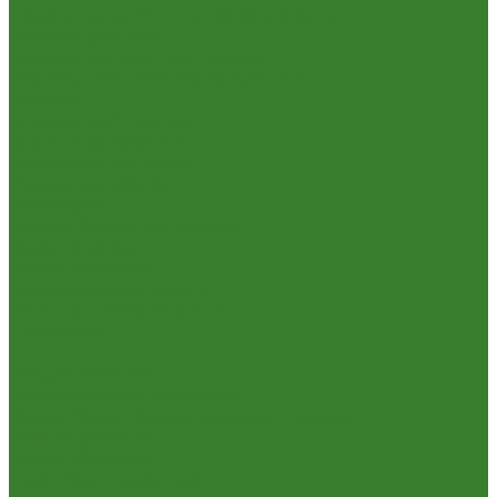
Гладильные доски и сушилки для белья
Карнизы для штор
Карнизы круглые пристенные
Карнизы пластиковые потолочные
Коврики
Комоды пластиковые
Кровати раскладные
Подставки под цветы
Товары для уборки
Хозтовары
Замки и фурнитура дверная
Замки врезные
Замки накладные
Сердечники для замков
Канистры, Баки, Ёмкости
Стремянки
...
Всё для ремонта
Лакокрасочные материалы
Краски Водно-Дисперсионные и колеры
Лаки и Пропитки
Эмаль и Мастика
Пена. Клея. Герметики