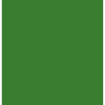
Кухня
Алюминиевая посуда
Посуда из нержавеющей стали
Посуда из чугуна
Термосы
Эмалированная посуда
Освещение
Люстры светодиодные
Точечные светильники
Отдых и туризм
Газовое оборудование
Мебель туристическая
Посуда и принадлежности для пикника
Сад и огород
Всё для полива
Насосы
Опрыскиватели
Парники и теплицы
Прочее
Садовая техника
Садовый инвентарь
Культиваторы, рыхлители
Лопаты, вилы, грабли