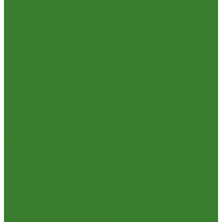
Смесители
Смесители для ванной комнаты
Смесители для кухни
Смесители для умывальника
Унитазы
Товары для дома
Вешалки для одежды
Гладильные доски и сушилки для белья
Карнизы для штор
Карнизы круглые пристенные
Карнизы пластиковые потолочные
Коврики
Комоды пластиковые
Кровати раскладные
Подставки под цветы
Товары для уборки
Хозтовары
Замки и фурнитура дверная
Замки врезные
Замки накладные
Сердечники для замков
Фурнитура для дверей
Канистры, Баки, Ёмкости