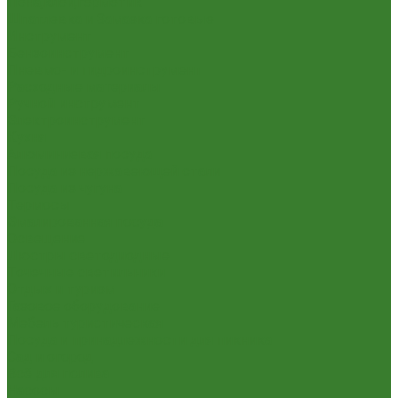
Пена,клей,герметик
Шпатлевка и Замазка готовые
Инструмент
Бензоинструмент
Пневмо- и гидроинструмент
Расходные материалы
Ручной инструмент
Электроинструмент
Кухня
Алюминиевая посуда
Посуда из нержавеющей стали
Посуда из чугуна
Термосы
Эмалированная посуда
Освещение
Люстры светодиодные
Точечные светильники
Отдых и туризм
Газовое оборудование
Мебель туристическая
Посуда и принадлежности для пикника
Сад и огород
Всё для полива
Насосы