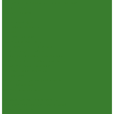
Посуда и принадлежности для пикника
Сад и огород
Всё для полива
Насосы
Опрыскиватели
Парники и теплицы
Прочее
Садовая техника
Садовый инвентарь
Культиваторы, рыхлители
Лопаты, вилы, грабли
Тяпки, плоскорезы, полольники
Секаторы. Кусторезы. Ножницы,
Тачки садовые, тележки
Умывальники садовые
Сантехника
Аксессуары для ванной комнаты
Водоснабжение
Металл. водопровод
ППРС
Зеркала для ванной комнаты
Комплектующие для смесителей
Лейки для душа