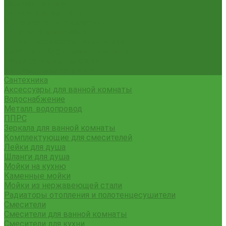
Садовая техника
Садовый инвентарь
Культиваторы, рыхлители
Лопаты, вилы, грабли
Тяпки, плоскорезы, полольники
Секаторы. Кусторезы. Ножницы,
Тачки садовые, тележки
Умывальники садовые
Сантехника
Аксессуары для ванной комнаты
Водоснабжение
Металл. водопровод
ППРС
Зеркала для ванной комнаты
Комплектующие для смесителей
Лейки для душа
Шланги для душа
Мойки на кухню
Каменные мойки
Мойки из нержавеющей стали
Радиаторы отопления и полотенцесушители
Смесители
Смесители для ванной комнаты
Смесители для кухни