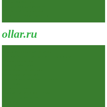
Замки накладные
Сердечники для замков
Фурнитура для дверей
Канистры, Баки, Ёмкости
Стремянки
o
llar.ru
Всё для ремонта
Лакокрасочные материалы
Краски Водно-Дисперсионные и колеры
Лаки и Пропитки
Эмаль и Мастика
Пена. Клея. Герметики
Пена,клей,герметик
Шпатлевка и Замазка готовые
Инструмент
Бензоинструмент
Пневмо- и гидроинструмент
Расходные материалы
Ручной инструмент
Электроинструмент