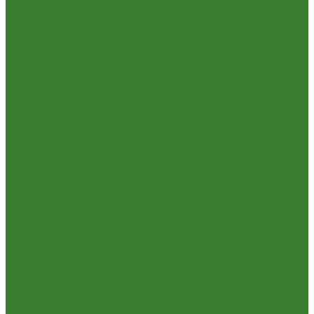
Пневмо- и гидроинструмент
Расходные материалы
Ручной инструмент
Электроинструмент
Кухня
Алюминиевая посуда
Посуда из нержавеющей стали
Посуда из чугуна
Термосы
Эмалированная посуда
Освещение
Люстры светодиодные
Точечные светильники
Отдых и туризм
Газовое оборудование
Мебель туристическая
Посуда и принадлежности для пикника
Сад и огород
Всё для полива
Насосы
Опрыскиватели
Парники и теплицы
Прочее