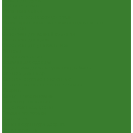
Шланги для душа
Мойки на кухню
Каменные мойки
Мойки из нержавеющей стали
Радиаторы отопления и полотенцесушители
Смесители
Смесители для ванной комнаты
Смесители для кухни
Смесители для умывальника
Унитазы
Товары для дома
Вешалки для одежды
Гладильные доски и сушилки для белья
Карнизы для штор
Карнизы круглые пристенные
Карнизы пластиковые потолочные
Коврики
Комоды пластиковые
Кровати раскладные
Подставки под цветы
Товары для уборки
Хозтовары
Замки и фурнитура дверная
Замки врезные