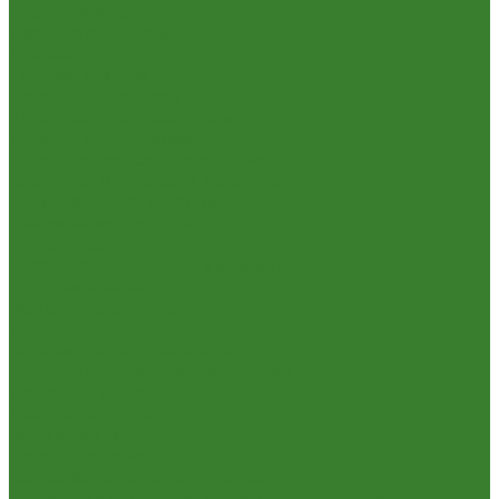
Опрыскиватели
Парники и теплицы
Прочее
Садовая техника
Садовый инвентарь
Культиваторы, рыхлители
Лопаты, вилы, грабли
Тяпки, плоскорезы, полольники
Секаторы. Кусторезы. Ножницы,
Тачки садовые, тележки
Умывальники садовые
Сантехника
Аксессуары для ванной комнаты
Водоснабжение
Металл. водопровод
ППРС
Зеркала для ванной комнаты
Комплектующие для смесителей
Лейки для душа
Шланги для душа
Мойки на кухню
Каменные мойки
Мойки из нержавеющей стали
Радиаторы отопления и полотенцесушители