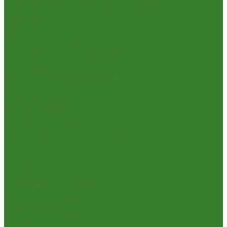
Краски Водно-Дисперсионные и колеры
Лаки и Пропитки
Эмаль и Мастика
Пена. Клея. Герметики
Пена,клей,герметик
Шпатлевка и Замазка готовые
Инструмент
Бензоинструмент
Пневмо- и гидроинструмент
Расходные материалы
Ручной инструмент
Электроинструмент
Кухня
Алюминиевая посуда
Посуда из нержавеющей стали
Посуда из чугуна
Термосы
Эмалированная посуда
Освещение
Люстры светодиодные
Точечные светильники
Отдых и туризм
Газовое оборудование
Мебель туристическая