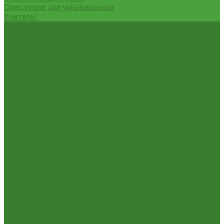
Смесители для умывальника
Унитазы
Товары для дома
Вешалки для одежды
Гладильные доски и сушилки для белья
Карнизы для штор
Карнизы круглые пристенные
Карнизы пластиковые потолочные
Коврики
Комоды пластиковые
Кровати раскладные
Подставки под цветы
Товары для уборки
Хозтовары
Замки и фурнитура дверная
Замки врезные
Замки накладные
Сердечники для замков
Канистры, Баки, Ёмкости
Стремянки
...
Всё для ремонта
Лакокрасочные материалы