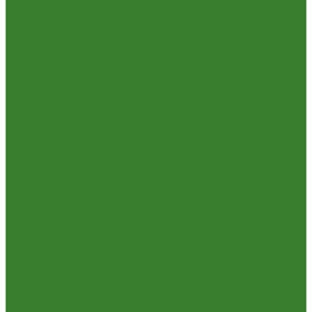
Краски Водно-Дисперсионные и колеры
Лаки и Пропитки
Эмаль и Мастика
Пена. Клея. Герметики
Пена,клей,герметик
Шпатлевка и Замазка готовые
Инструмент
Бензоинструмент
Пневмо- и гидроинструмент
Расходные материалы
Ручной инструмент
Электроинструмент
Кухня
Алюминиевая посуда
Посуда из нержавеющей стали
Посуда из чугуна
Термосы
Эмалированная посуда
Освещение
Люстры светодиодные
Точечные светильники
Отдых и туризм
Газовое оборудование
Мебель туристическая