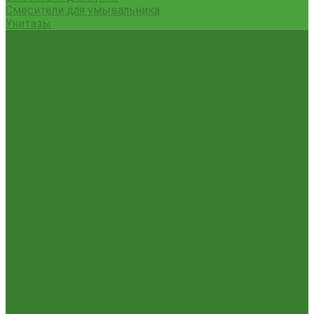
Смесители для умывальника
Унитазы
Товары для дома
Вешалки для одежды
Гладильные доски и сушилки для белья
Карнизы для штор
Карнизы круглые пристенные
Карнизы пластиковые потолочные
Коврики
Комоды пластиковые
Кровати раскладные
Подставки под цветы
Товары для уборки
Хозтовары
Замки и фурнитура дверная
Замки врезные
Замки накладные
Сердечники для замков
Канистры, Баки, Ёмкости
Стремянки
...
Всё для ремонта
Лакокрасочные материалы