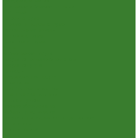
Пена,клей,герметик
Шпатлевка и Замазка готовые
Инструмент
Бензоинструмент
Пневмо- и гидроинструмент
Расходные материалы
Ручной инструмент
Электроинструмент
Кухня
Алюминиевая посуда
Посуда из нержавеющей стали
Посуда из чугуна
Термосы
Эмалированная посуда
Освещение
Люстры светодиодные
Точечные светильники
Отдых и туризм
Газовое оборудование
Мебель туристическая
Посуда и принадлежности для пикника
Сад и огород
Всё для полива
Насосы