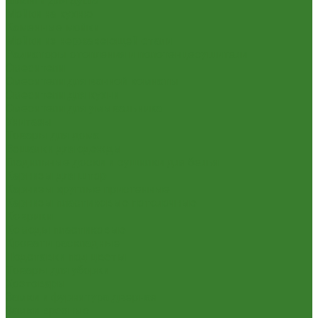
Шланги для душа
Мойки на кухню
Каменные мойки
Мойки из нержавеющей стали
Радиаторы отопления и полотенцесушители
Смесители
Смесители для ванной комнаты
Смесители для кухни
Смесители для умывальника
Унитазы
Товары для дома
Вешалки для одежды
Гладильные доски и сушилки для белья
Карнизы для штор
Карнизы круглые пристенные
Карнизы пластиковые потолочные
Коврики
Комоды пластиковые
Кровати раскладные
Подставки под цветы
Товары для уборки
Хозтовары
Замки и фурнитура дверная
Замки врезные