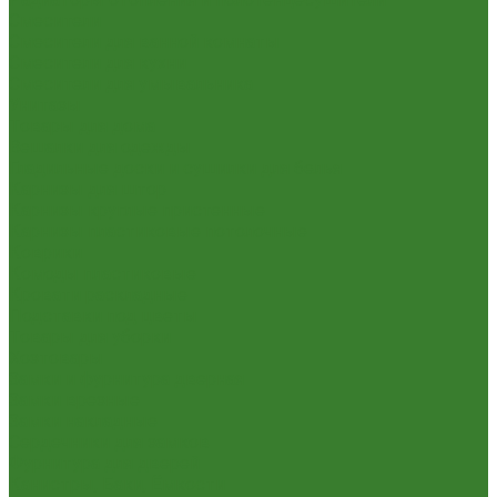
Смесители
Смесители для ванной комнаты
Смесители для кухни
Смесители для умывальника
Унитазы
Товары для дома
Вешалки для одежды
Гладильные доски и сушилки для белья
Карнизы для штор
Карнизы круглые пристенные
Карнизы пластиковые потолочные
Коврики
Комоды пластиковые
Кровати раскладные
Подставки под цветы
Товары для уборки
Хозтовары
Замки и фурнитура дверная
Замки врезные
Замки накладные
Сердечники для замков
Фурнитура для дверей
Канистры, Баки, Ёмкости