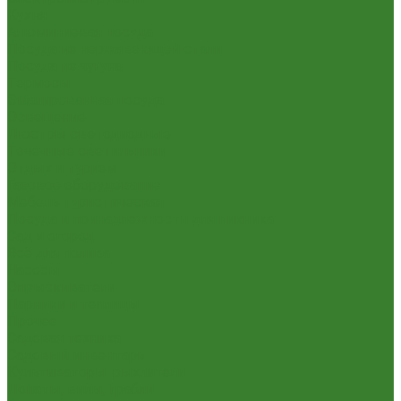
Кухня
Алюминиевая посуда
Посуда из нержавеющей стали
Посуда из чугуна
Термосы
Эмалированная посуда
Освещение
Люстры светодиодные
Точечные светильники
Отдых и туризм
Газовое оборудование
Мебель туристическая
Посуда и принадлежности для пикника
Сад и огород
Всё для полива
Насосы
Опрыскиватели
Парники и теплицы
Прочее
Садовая техника
Садовый инвентарь
Культиваторы, рыхлители
Лопаты, вилы, грабли