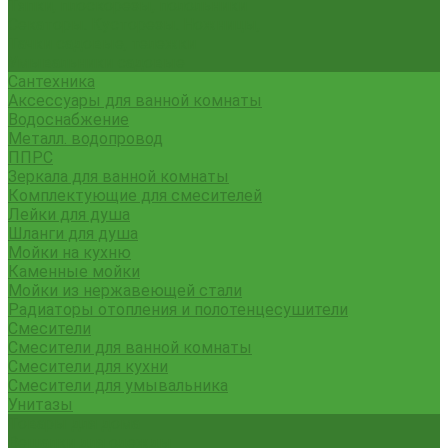
Тяпки, плоскорезы, полольники
Секаторы. Кусторезы. Ножницы,
Тачки садовые, тележки
Умывальники садовые
Сантехника
Аксессуары для ванной комнаты
Водоснабжение
Металл. водопровод
ППРС
Зеркала для ванной комнаты
Комплектующие для смесителей
Лейки для душа
Шланги для душа
Мойки на кухню
Каменные мойки
Мойки из нержавеющей стали
Радиаторы отопления и полотенцесушители
Смесители
Смесители для ванной комнаты
Смесители для кухни
Смесители для умывальника
Унитазы
Товары для дома
Вешалки для одежды