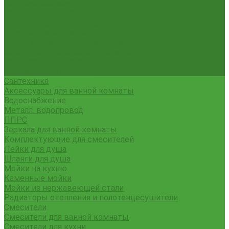
Садовая техника
Садовый инвентарь
Культиваторы, рыхлители
Лопаты, вилы, грабли
Тяпки, плоскорезы, полольники
Секаторы. Кусторезы. Ножницы,
Тачки садовые, тележки
Умывальники садовые
Сантехника
Аксессуары для ванной комнаты
Водоснабжение
Металл. водопровод
ППРС
Зеркала для ванной комнаты
Комплектующие для смесителей
Лейки для душа
Шланги для душа
Мойки на кухню
Каменные мойки
Мойки из нержавеющей стали
Радиаторы отопления и полотенцесушители
Смесители
Смесители для ванной комнаты
Смесители для кухни