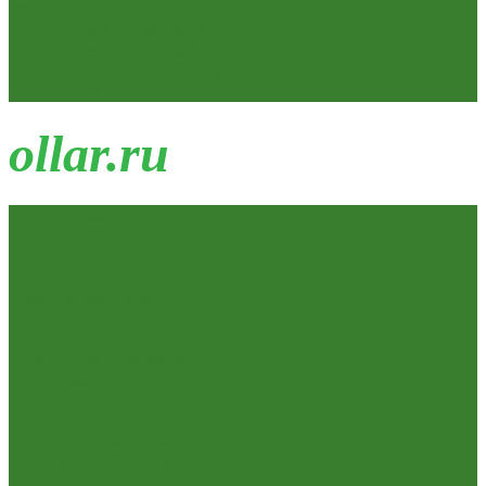
Замки накладные
Сердечники для замков
Фурнитура для дверей
Канистры, Баки, Ёмкости
Стремянки
o
llar.ru
Всё для ремонта
Лакокрасочные материалы
Краски Водно-Дисперсионные и колеры
Лаки и Пропитки
Эмаль и Мастика
Пена. Клея. Герметики
Пена,клей,герметик
Шпатлевка и Замазка готовые
Инструмент
Бензоинструмент
Пневмо- и гидроинструмент
Расходные материалы
Ручной инструмент
Электроинструмент