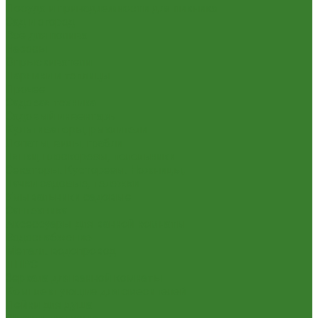
Посуда и принадлежности для пикника
Сад и огород
Всё для полива
Насосы
Опрыскиватели
Парники и теплицы
Прочее
Садовая техника
Садовый инвентарь
Культиваторы, рыхлители
Лопаты, вилы, грабли
Тяпки, плоскорезы, полольники
Секаторы. Кусторезы. Ножницы,
Тачки садовые, тележки
Умывальники садовые
Сантехника
Аксессуары для ванной комнаты
Водоснабжение
Металл. водопровод
ППРС
Зеркала для ванной комнаты
Комплектующие для смесителей
Лейки для душа