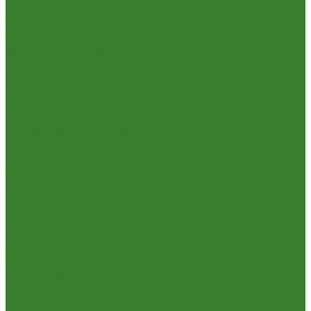
Пневмо- и гидроинструмент
Расходные материалы
Ручной инструмент
Электроинструмент
Кухня
Алюминиевая посуда
Посуда из нержавеющей стали
Посуда из чугуна
Термосы
Эмалированная посуда
Освещение
Люстры светодиодные
Точечные светильники
Отдых и туризм
Газовое оборудование
Мебель туристическая
Посуда и принадлежности для пикника
Сад и огород
Всё для полива
Насосы
Опрыскиватели
Парники и теплицы
Прочее