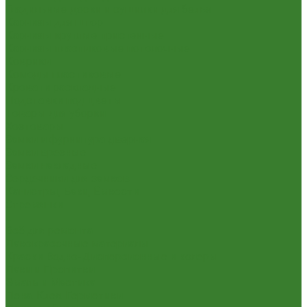
Гладильные доски и сушилки для белья
Карнизы для штор
Карнизы круглые пристенные
Карнизы пластиковые потолочные
Коврики
Комоды пластиковые
Кровати раскладные
Подставки под цветы
Товары для уборки
Хозтовары
Замки и фурнитура дверная
Замки врезные
Замки накладные
Сердечники для замков
Канистры, Баки, Ёмкости
Стремянки
...
Всё для ремонта
Лакокрасочные материалы
Краски Водно-Дисперсионные и колеры
Лаки и Пропитки
Эмаль и Мастика
Пена. Клея. Герметики