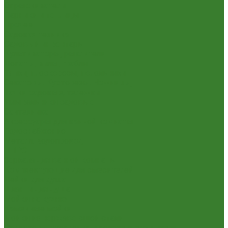
Опрыскиватели
Парники и теплицы
Прочее
Садовая техника
Садовый инвентарь
Культиваторы, рыхлители
Лопаты, вилы, грабли
Тяпки, плоскорезы, полольники
Секаторы. Кусторезы. Ножницы,
Тачки садовые, тележки
Умывальники садовые
Сантехника
Аксессуары для ванной комнаты
Водоснабжение
Металл. водопровод
ППРС
Зеркала для ванной комнаты
Комплектующие для смесителей
Лейки для душа
Шланги для душа
Мойки на кухню
Каменные мойки
Мойки из нержавеющей стали
Радиаторы отопления и полотенцесушители