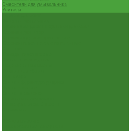
Смесители для умывальника
Унитазы
Товары для дома
Вешалки для одежды
Гладильные доски и сушилки для белья
Карнизы для штор
Карнизы круглые пристенные
Карнизы пластиковые потолочные
Коврики
Комоды пластиковые
Кровати раскладные
Подставки под цветы
Товары для уборки
Хозтовары
Замки и фурнитура дверная
Замки врезные
Замки накладные
Сердечники для замков
Канистры, Баки, Ёмкости
Стремянки
...
Всё для ремонта
Лакокрасочные материалы