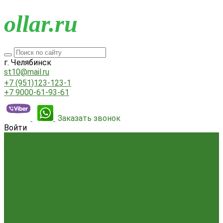
o
llar.ru
г. Челябинск
st10@mail.ru
+7 (951)123-123-1
+7 9000-61-93-61
Заказать звонок
Войти
Всё для ремонта
Лакокрасочные материалы
Краски Водно-Дисперсионные и колеры
Лаки и Пропитки
Эмаль и Мастика
Пена. Клея. Герметики
Пена,клей,герметик
Шпатлевка и Замазка готовые
Инструмент
Бензоинструмент