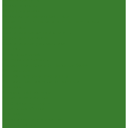
Шланги для душа
Мойки на кухню
Каменные мойки
Мойки из нержавеющей стали
Радиаторы отопления и полотенцесушители
Смесители
Смесители для ванной комнаты
Смесители для кухни
Смесители для умывальника
Унитазы
Товары для дома
Вешалки для одежды
Гладильные доски и сушилки для белья
Карнизы для штор
Карнизы круглые пристенные
Карнизы пластиковые потолочные
Коврики
Комоды пластиковые
Кровати раскладные
Подставки под цветы
Товары для уборки
Хозтовары
Замки и фурнитура дверная
Замки врезные