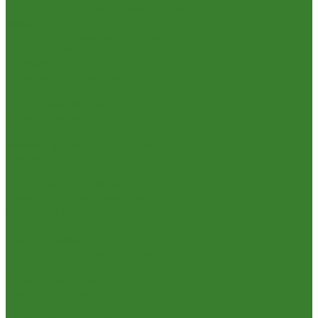
Гладильные доски и сушилки для белья
Карнизы для штор
Карнизы круглые пристенные
Карнизы пластиковые потолочные
Коврики
Комоды пластиковые
Кровати раскладные
Подставки под цветы
Товары для уборки
Хозтовары
Замки и фурнитура дверная
Замки врезные
Замки накладные
Сердечники для замков
Канистры, Баки, Ёмкости
Стремянки
...
Всё для ремонта
Лакокрасочные материалы
Краски Водно-Дисперсионные и колеры
Лаки и Пропитки
Эмаль и Мастика
Пена. Клея. Герметики