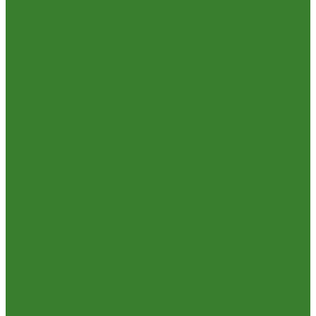
Краски Водно-Дисперсионные и колеры
Лаки и Пропитки
Эмаль и Мастика
Пена. Клея. Герметики
Пена,клей,герметик
Шпатлевка и Замазка готовые
Инструмент
Бензоинструмент
Пневмо- и гидроинструмент
Расходные материалы
Ручной инструмент
Электроинструмент
Кухня
Алюминиевая посуда
Посуда из нержавеющей стали
Посуда из чугуна
Термосы
Эмалированная посуда
Освещение
Люстры светодиодные
Точечные светильники
Отдых и туризм
Газовое оборудование
Мебель туристическая