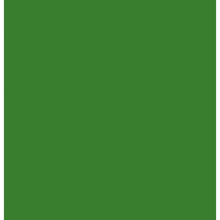
Кухня
Алюминиевая посуда
Посуда из нержавеющей стали
Посуда из чугуна
Термосы
Эмалированная посуда
Освещение
Люстры светодиодные
Точечные светильники
Отдых и туризм
Газовое оборудование
Мебель туристическая
Посуда и принадлежности для пикника
Сад и огород
Всё для полива
Насосы
Опрыскиватели
Парники и теплицы
Прочее
Садовая техника
Садовый инвентарь
Культиваторы, рыхлители
Лопаты, вилы, грабли