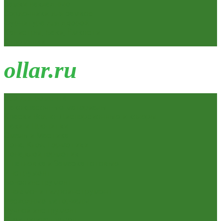
Замки накладные
Сердечники для замков
Фурнитура для дверей
Канистры, Баки, Ёмкости
Стремянки
o
llar.ru
Всё для ремонта
Лакокрасочные материалы
Краски Водно-Дисперсионные и колеры
Лаки и Пропитки
Эмаль и Мастика
Пена. Клея. Герметики
Пена,клей,герметик
Шпатлевка и Замазка готовые
Инструмент
Бензоинструмент
Пневмо- и гидроинструмент
Расходные материалы
Ручной инструмент
Электроинструмент