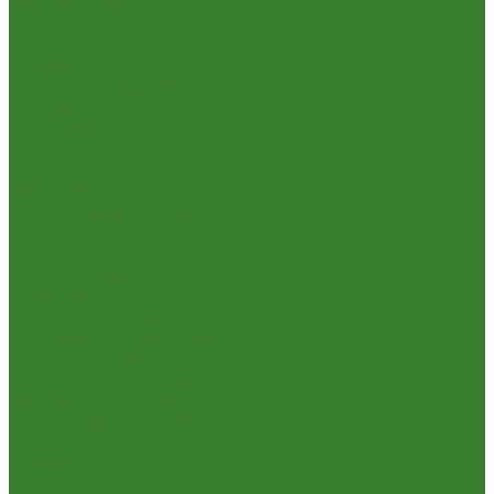
Пена,клей,герметик
Шпатлевка и Замазка готовые
Инструмент
Бензоинструмент
Пневмо- и гидроинструмент
Расходные материалы
Ручной инструмент
Электроинструмент
Кухня
Алюминиевая посуда
Посуда из нержавеющей стали
Посуда из чугуна
Термосы
Эмалированная посуда
Освещение
Люстры светодиодные
Точечные светильники
Отдых и туризм
Газовое оборудование
Мебель туристическая
Посуда и принадлежности для пикника
Сад и огород
Всё для полива
Насосы