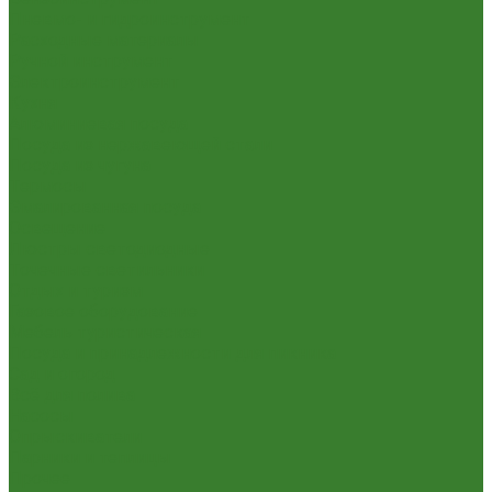
Пневмо- и гидроинструмент
Расходные материалы
Ручной инструмент
Электроинструмент
Кухня
Алюминиевая посуда
Посуда из нержавеющей стали
Посуда из чугуна
Термосы
Эмалированная посуда
Освещение
Люстры светодиодные
Точечные светильники
Отдых и туризм
Газовое оборудование
Мебель туристическая
Посуда и принадлежности для пикника
Сад и огород
Всё для полива
Насосы
Опрыскиватели
Парники и теплицы
Прочее