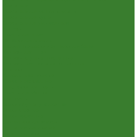
Смесители
Смесители для ванной комнаты
Смесители для кухни
Смесители для умывальника
Унитазы
Товары для дома
Вешалки для одежды
Гладильные доски и сушилки для белья
Карнизы для штор
Карнизы круглые пристенные
Карнизы пластиковые потолочные
Коврики
Комоды пластиковые
Кровати раскладные
Подставки под цветы
Товары для уборки
Хозтовары
Замки и фурнитура дверная
Замки врезные
Замки накладные
Сердечники для замков
Фурнитура для дверей
Канистры, Баки, Ёмкости