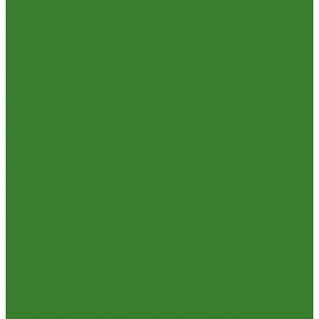
Опрыскиватели
Парники и теплицы
Прочее
Садовая техника
Садовый инвентарь
Культиваторы, рыхлители
Лопаты, вилы, грабли
Тяпки, плоскорезы, полольники
Секаторы. Кусторезы. Ножницы,
Тачки садовые, тележки
Умывальники садовые
Сантехника
Аксессуары для ванной комнаты
Водоснабжение
Металл. водопровод
ППРС
Зеркала для ванной комнаты
Комплектующие для смесителей
Лейки для душа
Шланги для душа
Мойки на кухню
Каменные мойки
Мойки из нержавеющей стали
Радиаторы отопления и полотенцесушители