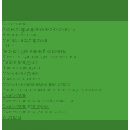
Тяпки, плоскорезы, полольники
Секаторы. Кусторезы. Ножницы,
Тачки садовые, тележки
Умывальники садовые
Сантехника
Аксессуары для ванной комнаты
Водоснабжение
Металл. водопровод
ППРС
Зеркала для ванной комнаты
Комплектующие для смесителей
Лейки для душа
Шланги для душа
Мойки на кухню
Каменные мойки
Мойки из нержавеющей стали
Радиаторы отопления и полотенцесушители
Смесители
Смесители для ванной комнаты
Смесители для кухни
Смесители для умывальника
Унитазы
Товары для дома
Вешалки для одежды