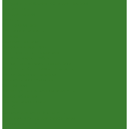
Посуда и принадлежности для пикника
Сад и огород
Всё для полива
Насосы
Опрыскиватели
Парники и теплицы
Прочее
Садовая техника
Садовый инвентарь
Культиваторы, рыхлители
Лопаты, вилы, грабли
Тяпки, плоскорезы, полольники
Секаторы. Кусторезы. Ножницы,
Тачки садовые, тележки
Умывальники садовые
Сантехника
Аксессуары для ванной комнаты
Водоснабжение
Металл. водопровод
ППРС
Зеркала для ванной комнаты
Комплектующие для смесителей
Лейки для душа