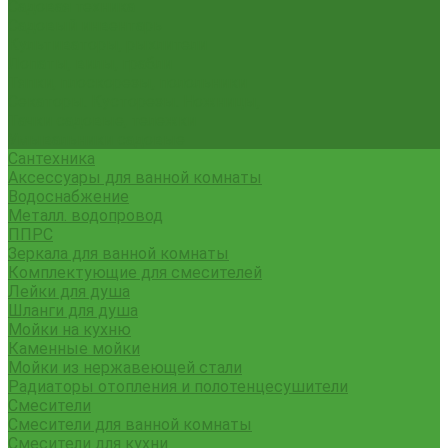
Садовая техника
Садовый инвентарь
Культиваторы, рыхлители
Лопаты, вилы, грабли
Тяпки, плоскорезы, полольники
Секаторы. Кусторезы. Ножницы,
Тачки садовые, тележки
Умывальники садовые
Сантехника
Аксессуары для ванной комнаты
Водоснабжение
Металл. водопровод
ППРС
Зеркала для ванной комнаты
Комплектующие для смесителей
Лейки для душа
Шланги для душа
Мойки на кухню
Каменные мойки
Мойки из нержавеющей стали
Радиаторы отопления и полотенцесушители
Смесители
Смесители для ванной комнаты
Смесители для кухни