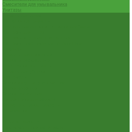
Смесители для умывальника
Унитазы
Товары для дома
Вешалки для одежды
Гладильные доски и сушилки для белья
Карнизы для штор
Карнизы круглые пристенные
Карнизы пластиковые потолочные
Коврики
Комоды пластиковые
Кровати раскладные
Подставки под цветы
Товары для уборки
Хозтовары
Замки и фурнитура дверная
Замки врезные
Замки накладные
Сердечники для замков
Канистры, Баки, Ёмкости
Стремянки
...
Всё для ремонта
Лакокрасочные материалы