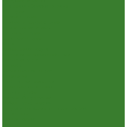
Пена,клей,герметик
Шпатлевка и Замазка готовые
Инструмент
Бензоинструмент
Пневмо- и гидроинструмент
Расходные материалы
Ручной инструмент
Электроинструмент
Кухня
Алюминиевая посуда
Посуда из нержавеющей стали
Посуда из чугуна
Термосы
Эмалированная посуда
Освещение
Люстры светодиодные
Точечные светильники
Отдых и туризм
Газовое оборудование
Мебель туристическая
Посуда и принадлежности для пикника
Сад и огород
Всё для полива
Насосы