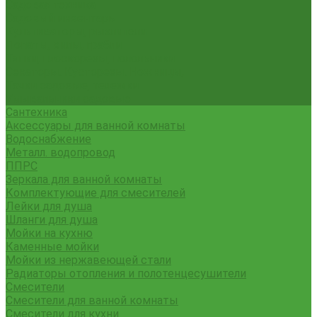
Садовая техника
Садовый инвентарь
Культиваторы, рыхлители
Лопаты, вилы, грабли
Тяпки, плоскорезы, полольники
Секаторы. Кусторезы. Ножницы,
Тачки садовые, тележки
Умывальники садовые
Сантехника
Аксессуары для ванной комнаты
Водоснабжение
Металл. водопровод
ППРС
Зеркала для ванной комнаты
Комплектующие для смесителей
Лейки для душа
Шланги для душа
Мойки на кухню
Каменные мойки
Мойки из нержавеющей стали
Радиаторы отопления и полотенцесушители
Смесители
Смесители для ванной комнаты
Смесители для кухни