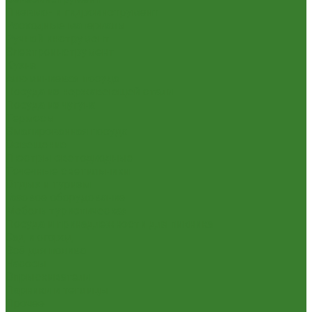
Пневмо- и гидроинструмент
Расходные материалы
Ручной инструмент
Электроинструмент
Кухня
Алюминиевая посуда
Посуда из нержавеющей стали
Посуда из чугуна
Термосы
Эмалированная посуда
Освещение
Люстры светодиодные
Точечные светильники
Отдых и туризм
Газовое оборудование
Мебель туристическая
Посуда и принадлежности для пикника
Сад и огород
Всё для полива
Насосы
Опрыскиватели
Парники и теплицы
Прочее