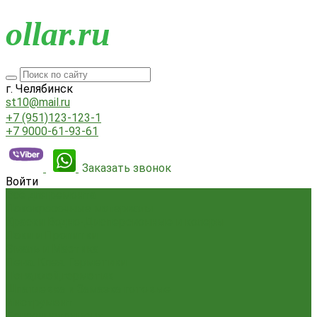
o
llar.ru
г. Челябинск
st10@mail.ru
+7 (951)123-123-1
+7 9000-61-93-61
Заказать звонок
Войти
Всё для ремонта
Лакокрасочные материалы
Краски Водно-Дисперсионные и колеры
Лаки и Пропитки
Эмаль и Мастика
Пена. Клея. Герметики
Пена,клей,герметик
Шпатлевка и Замазка готовые
Инструмент
Бензоинструмент