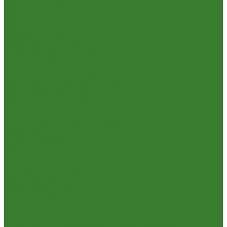
Опрыскиватели
Парники и теплицы
Прочее
Садовая техника
Садовый инвентарь
Культиваторы, рыхлители
Лопаты, вилы, грабли
Тяпки, плоскорезы, полольники
Секаторы. Кусторезы. Ножницы,
Тачки садовые, тележки
Умывальники садовые
Сантехника
Аксессуары для ванной комнаты
Водоснабжение
Металл. водопровод
ППРС
Зеркала для ванной комнаты
Комплектующие для смесителей
Лейки для душа
Шланги для душа
Мойки на кухню
Каменные мойки
Мойки из нержавеющей стали
Радиаторы отопления и полотенцесушители