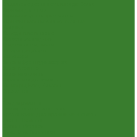
Гладильные доски и сушилки для белья
Карнизы для штор
Карнизы круглые пристенные
Карнизы пластиковые потолочные
Коврики
Комоды пластиковые
Кровати раскладные
Подставки под цветы
Товары для уборки
Хозтовары
Замки и фурнитура дверная
Замки врезные
Замки накладные
Сердечники для замков
Канистры, Баки, Ёмкости
Стремянки
...
Всё для ремонта
Лакокрасочные материалы
Краски Водно-Дисперсионные и колеры
Лаки и Пропитки
Эмаль и Мастика
Пена. Клея. Герметики