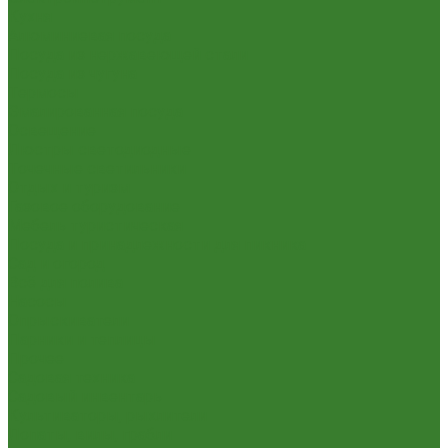
Кухня
Алюминиевая посуда
Посуда из нержавеющей стали
Посуда из чугуна
Термосы
Эмалированная посуда
Освещение
Люстры светодиодные
Точечные светильники
Отдых и туризм
Газовое оборудование
Мебель туристическая
Посуда и принадлежности для пикника
Сад и огород
Всё для полива
Насосы
Опрыскиватели
Парники и теплицы
Прочее
Садовая техника
Садовый инвентарь
Культиваторы, рыхлители
Лопаты, вилы, грабли