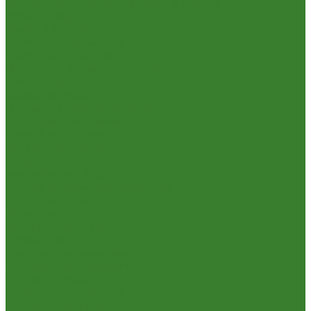
Краски Водно-Дисперсионные и колеры
Лаки и Пропитки
Эмаль и Мастика
Пена. Клея. Герметики
Пена,клей,герметик
Шпатлевка и Замазка готовые
Инструмент
Бензоинструмент
Пневмо- и гидроинструмент
Расходные материалы
Ручной инструмент
Электроинструмент
Кухня
Алюминиевая посуда
Посуда из нержавеющей стали
Посуда из чугуна
Термосы
Эмалированная посуда
Освещение
Люстры светодиодные
Точечные светильники
Отдых и туризм
Газовое оборудование
Мебель туристическая