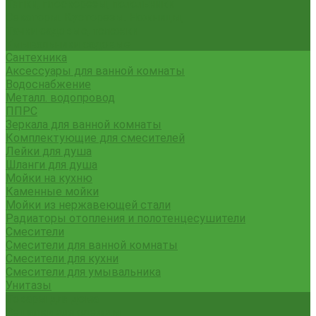
Тяпки, плоскорезы, полольники
Секаторы. Кусторезы. Ножницы,
Тачки садовые, тележки
Умывальники садовые
Сантехника
Аксессуары для ванной комнаты
Водоснабжение
Металл. водопровод
ППРС
Зеркала для ванной комнаты
Комплектующие для смесителей
Лейки для душа
Шланги для душа
Мойки на кухню
Каменные мойки
Мойки из нержавеющей стали
Радиаторы отопления и полотенцесушители
Смесители
Смесители для ванной комнаты
Смесители для кухни
Смесители для умывальника
Унитазы
Товары для дома
Вешалки для одежды