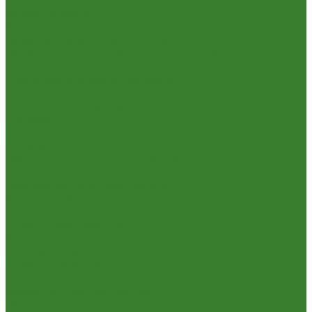
Шланги для душа
Мойки на кухню
Каменные мойки
Мойки из нержавеющей стали
Радиаторы отопления и полотенцесушители
Смесители
Смесители для ванной комнаты
Смесители для кухни
Смесители для умывальника
Унитазы
Товары для дома
Вешалки для одежды
Гладильные доски и сушилки для белья
Карнизы для штор
Карнизы круглые пристенные
Карнизы пластиковые потолочные
Коврики
Комоды пластиковые
Кровати раскладные
Подставки под цветы
Товары для уборки
Хозтовары
Замки и фурнитура дверная
Замки врезные