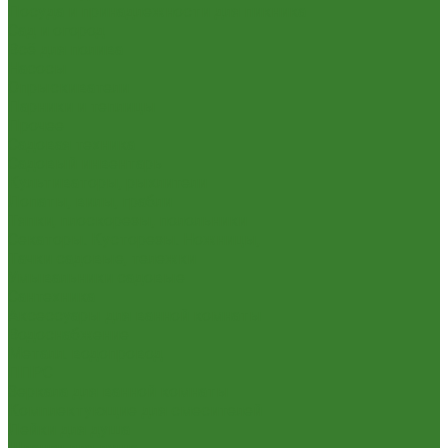
Посуда и принадлежности для пикника
Сад и огород
Всё для полива
Насосы
Опрыскиватели
Парники и теплицы
Прочее
Садовая техника
Садовый инвентарь
Культиваторы, рыхлители
Лопаты, вилы, грабли
Тяпки, плоскорезы, полольники
Секаторы. Кусторезы. Ножницы,
Тачки садовые, тележки
Умывальники садовые
Сантехника
Аксессуары для ванной комнаты
Водоснабжение
Металл. водопровод
ППРС
Зеркала для ванной комнаты
Комплектующие для смесителей
Лейки для душа