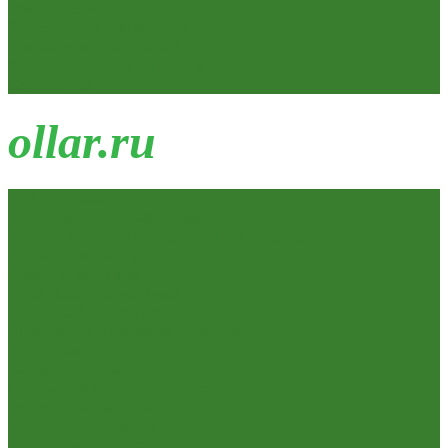
Замки накладные
Сердечники для замков
Фурнитура для дверей
Канистры, Баки, Ёмкости
Стремянки
o
llar.ru
Всё для ремонта
Лакокрасочные материалы
Краски Водно-Дисперсионные и колеры
Лаки и Пропитки
Эмаль и Мастика
Пена. Клея. Герметики
Пена,клей,герметик
Шпатлевка и Замазка готовые
Инструмент
Бензоинструмент
Пневмо- и гидроинструмент
Расходные материалы
Ручной инструмент
Электроинструмент