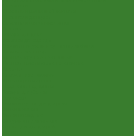
Смесители
Смесители для ванной комнаты
Смесители для кухни
Смесители для умывальника
Унитазы
Товары для дома
Вешалки для одежды
Гладильные доски и сушилки для белья
Карнизы для штор
Карнизы круглые пристенные
Карнизы пластиковые потолочные
Коврики
Комоды пластиковые
Кровати раскладные
Подставки под цветы
Товары для уборки
Хозтовары
Замки и фурнитура дверная
Замки врезные
Замки накладные
Сердечники для замков
Фурнитура для дверей
Канистры, Баки, Ёмкости