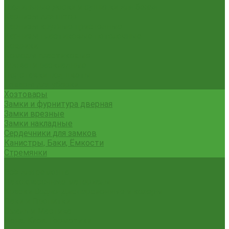
Гладильные доски и сушилки для белья
Карнизы для штор
Карнизы круглые пристенные
Карнизы пластиковые потолочные
Коврики
Комоды пластиковые
Кровати раскладные
Подставки под цветы
Товары для уборки
Хозтовары
Замки и фурнитура дверная
Замки врезные
Замки накладные
Сердечники для замков
Канистры, Баки, Ёмкости
Стремянки
...
Всё для ремонта
Лакокрасочные материалы
Краски Водно-Дисперсионные и колеры
Лаки и Пропитки
Эмаль и Мастика
Пена. Клея. Герметики