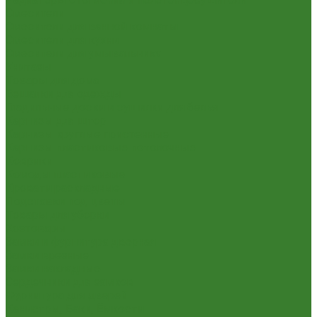
Смесители
Смесители для ванной комнаты
Смесители для кухни
Смесители для умывальника
Унитазы
Товары для дома
Вешалки для одежды
Гладильные доски и сушилки для белья
Карнизы для штор
Карнизы круглые пристенные
Карнизы пластиковые потолочные
Коврики
Комоды пластиковые
Кровати раскладные
Подставки под цветы
Товары для уборки
Хозтовары
Замки и фурнитура дверная
Замки врезные
Замки накладные
Сердечники для замков
Фурнитура для дверей
Канистры, Баки, Ёмкости