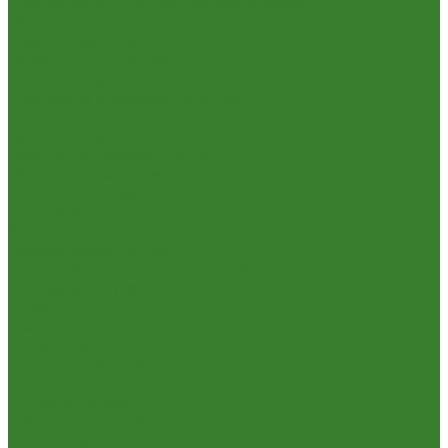
Краски Водно-Дисперсионные и колеры
Лаки и Пропитки
Эмаль и Мастика
Пена. Клея. Герметики
Пена,клей,герметик
Шпатлевка и Замазка готовые
Инструмент
Бензоинструмент
Пневмо- и гидроинструмент
Расходные материалы
Ручной инструмент
Электроинструмент
Кухня
Алюминиевая посуда
Посуда из нержавеющей стали
Посуда из чугуна
Термосы
Эмалированная посуда
Освещение
Люстры светодиодные
Точечные светильники
Отдых и туризм
Газовое оборудование
Мебель туристическая