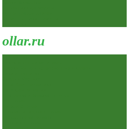
Замки накладные
Сердечники для замков
Фурнитура для дверей
Канистры, Баки, Ёмкости
Стремянки
o
llar.ru
Всё для ремонта
Лакокрасочные материалы
Краски Водно-Дисперсионные и колеры
Лаки и Пропитки
Эмаль и Мастика
Пена. Клея. Герметики
Пена,клей,герметик
Шпатлевка и Замазка готовые
Инструмент
Бензоинструмент
Пневмо- и гидроинструмент
Расходные материалы
Ручной инструмент
Электроинструмент