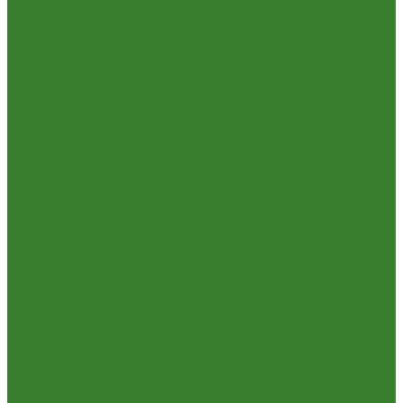
Пена,клей,герметик
Шпатлевка и Замазка готовые
Инструмент
Бензоинструмент
Пневмо- и гидроинструмент
Расходные материалы
Ручной инструмент
Электроинструмент
Кухня
Алюминиевая посуда
Посуда из нержавеющей стали
Посуда из чугуна
Термосы
Эмалированная посуда
Освещение
Люстры светодиодные
Точечные светильники
Отдых и туризм
Газовое оборудование
Мебель туристическая
Посуда и принадлежности для пикника
Сад и огород
Всё для полива
Насосы