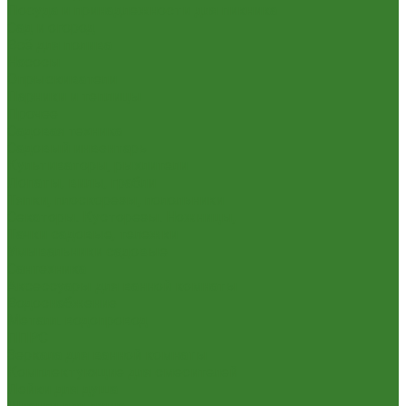
Посуда и принадлежности для пикника
Сад и огород
Всё для полива
Насосы
Опрыскиватели
Парники и теплицы
Прочее
Садовая техника
Садовый инвентарь
Культиваторы, рыхлители
Лопаты, вилы, грабли
Тяпки, плоскорезы, полольники
Секаторы. Кусторезы. Ножницы,
Тачки садовые, тележки
Умывальники садовые
Сантехника
Аксессуары для ванной комнаты
Водоснабжение
Металл. водопровод
ППРС
Зеркала для ванной комнаты
Комплектующие для смесителей
Лейки для душа