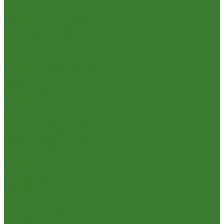
Пневмо- и гидроинструмент
Расходные материалы
Ручной инструмент
Электроинструмент
Кухня
Алюминиевая посуда
Посуда из нержавеющей стали
Посуда из чугуна
Термосы
Эмалированная посуда
Освещение
Люстры светодиодные
Точечные светильники
Отдых и туризм
Газовое оборудование
Мебель туристическая
Посуда и принадлежности для пикника
Сад и огород
Всё для полива
Насосы
Опрыскиватели
Парники и теплицы
Прочее