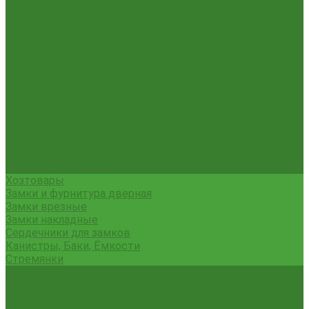
Смесители для умывальника
Унитазы
Товары для дома
Вешалки для одежды
Гладильные доски и сушилки для белья
Карнизы для штор
Карнизы круглые пристенные
Карнизы пластиковые потолочные
Коврики
Комоды пластиковые
Кровати раскладные
Подставки под цветы
Товары для уборки
Хозтовары
Замки и фурнитура дверная
Замки врезные
Замки накладные
Сердечники для замков
Канистры, Баки, Ёмкости
Стремянки
...
Всё для ремонта
Лакокрасочные материалы