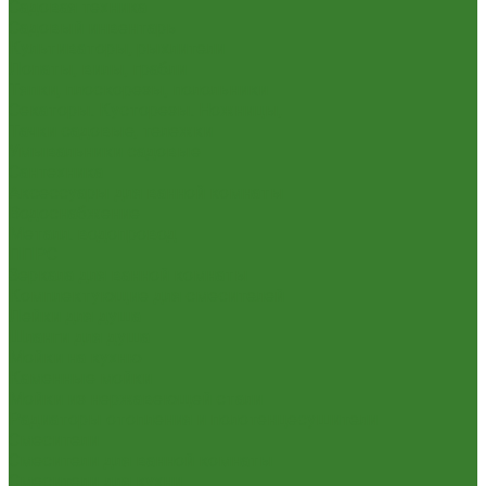
Садовая техника
Садовый инвентарь
Культиваторы, рыхлители
Лопаты, вилы, грабли
Тяпки, плоскорезы, полольники
Секаторы. Кусторезы. Ножницы,
Тачки садовые, тележки
Умывальники садовые
Сантехника
Аксессуары для ванной комнаты
Водоснабжение
Металл. водопровод
ППРС
Зеркала для ванной комнаты
Комплектующие для смесителей
Лейки для душа
Шланги для душа
Мойки на кухню
Каменные мойки
Мойки из нержавеющей стали
Радиаторы отопления и полотенцесушители
Смесители
Смесители для ванной комнаты
Смесители для кухни