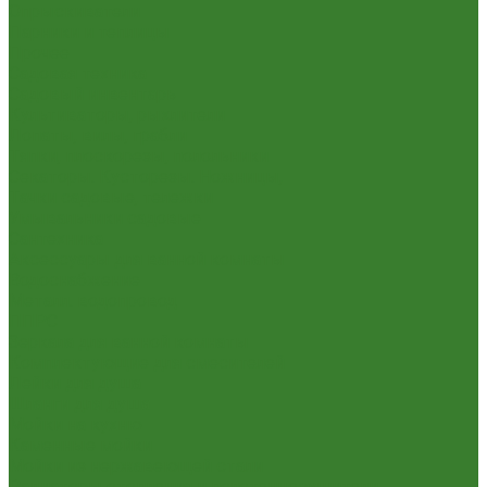
Опрыскиватели
Парники и теплицы
Прочее
Садовая техника
Садовый инвентарь
Культиваторы, рыхлители
Лопаты, вилы, грабли
Тяпки, плоскорезы, полольники
Секаторы. Кусторезы. Ножницы,
Тачки садовые, тележки
Умывальники садовые
Сантехника
Аксессуары для ванной комнаты
Водоснабжение
Металл. водопровод
ППРС
Зеркала для ванной комнаты
Комплектующие для смесителей
Лейки для душа
Шланги для душа
Мойки на кухню
Каменные мойки
Мойки из нержавеющей стали
Радиаторы отопления и полотенцесушители