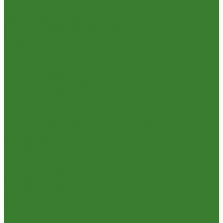
Кухня
Алюминиевая посуда
Посуда из нержавеющей стали
Посуда из чугуна
Термосы
Эмалированная посуда
Освещение
Люстры светодиодные
Точечные светильники
Отдых и туризм
Газовое оборудование
Мебель туристическая
Посуда и принадлежности для пикника
Сад и огород
Всё для полива
Насосы
Опрыскиватели
Парники и теплицы
Прочее
Садовая техника
Садовый инвентарь
Культиваторы, рыхлители
Лопаты, вилы, грабли