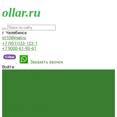
o
llar.ru
г. Челябинск
st10@mail.ru
+7 (951)123-123-1
+7 9000-61-93-61
Заказать звонок
Войти
Всё для ремонта
Лакокрасочные материалы
Краски Водно-Дисперсионные и колеры
Лаки и Пропитки
Эмаль и Мастика
Пена. Клея. Герметики
Пена,клей,герметик
Шпатлевка и Замазка готовые
Инструмент
Бензоинструмент