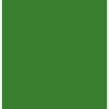
Тяпки, плоскорезы, полольники
Секаторы. Кусторезы. Ножницы,
Тачки садовые, тележки
Умывальники садовые
Сантехника
Аксессуары для ванной комнаты
Водоснабжение
Металл. водопровод
ППРС
Зеркала для ванной комнаты
Комплектующие для смесителей
Лейки для душа
Шланги для душа
Мойки на кухню
Каменные мойки
Мойки из нержавеющей стали
Радиаторы отопления и полотенцесушители
Смесители
Смесители для ванной комнаты
Смесители для кухни
Смесители для умывальника
Унитазы
Товары для дома
Вешалки для одежды