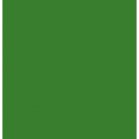
Шланги для душа
Мойки на кухню
Каменные мойки
Мойки из нержавеющей стали
Радиаторы отопления и полотенцесушители
Смесители
Смесители для ванной комнаты
Смесители для кухни
Смесители для умывальника
Унитазы
Товары для дома
Вешалки для одежды
Гладильные доски и сушилки для белья
Карнизы для штор
Карнизы круглые пристенные
Карнизы пластиковые потолочные
Коврики
Комоды пластиковые
Кровати раскладные
Подставки под цветы
Товары для уборки
Хозтовары
Замки и фурнитура дверная
Замки врезные