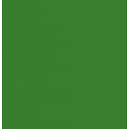
Опрыскиватели
Парники и теплицы
Прочее
Садовая техника
Садовый инвентарь
Культиваторы, рыхлители
Лопаты, вилы, грабли
Тяпки, плоскорезы, полольники
Секаторы. Кусторезы. Ножницы,
Тачки садовые, тележки
Умывальники садовые
Сантехника
Аксессуары для ванной комнаты
Водоснабжение
Металл. водопровод
ППРС
Зеркала для ванной комнаты
Комплектующие для смесителей
Лейки для душа
Шланги для душа
Мойки на кухню
Каменные мойки
Мойки из нержавеющей стали
Радиаторы отопления и полотенцесушители