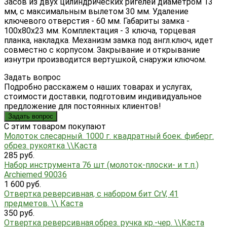
Засов из двух цилиндрических ригелей диаметром 13
мм, с максимальным вылетом 30 мм. Удаление
ключевого отверстия - 60 мм. Габариты замка -
100х80х23 мм. Комплектация - 3 ключа, торцевая
планка, накладка. Механизм замка под англ.ключ, идет
совместно с корпусом. Закрывание и открывание
изнутри производится вертушкой, снаружи ключом.
Задать вопрос
Подробно расскажем о наших товарах и услугах,
стоимости доставки, подготовим индивидуальное
предложение для постоянных клиентов!
Задать вопрос
C этим товаром покупают
Молоток слесарный. 1000 г. квадратный боек. фиберг.
обрез. рукоятка \\Каста
285 руб.
Набор инструмента 76 шт (молоток-плоски- и т.п.)
Archiemed 90036
1 600 руб.
Отвертка реверсивная, с набором бит CrV, 41
предметов. \\ Каста
350 руб.
Отвертка реверсивная.обрез. ручка кр.-чер. \\Каста