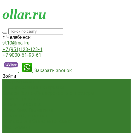
o
llar.ru
г. Челябинск
st10@mail.ru
+7 (951)123-123-1
+7 9000-61-93-61
Заказать звонок
Войти
Всё для ремонта
Лакокрасочные материалы
Краски Водно-Дисперсионные и колеры
Лаки и Пропитки
Эмаль и Мастика
Пена. Клея. Герметики
Пена,клей,герметик
Шпатлевка и Замазка готовые
Инструмент
Бензоинструмент