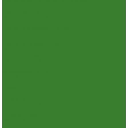
Краски Водно-Дисперсионные и колеры
Лаки и Пропитки
Эмаль и Мастика
Пена. Клея. Герметики
Пена,клей,герметик
Шпатлевка и Замазка готовые
Инструмент
Бензоинструмент
Пневмо- и гидроинструмент
Расходные материалы
Ручной инструмент
Электроинструмент
Кухня
Алюминиевая посуда
Посуда из нержавеющей стали
Посуда из чугуна
Термосы
Эмалированная посуда
Освещение
Люстры светодиодные
Точечные светильники
Отдых и туризм
Газовое оборудование
Мебель туристическая