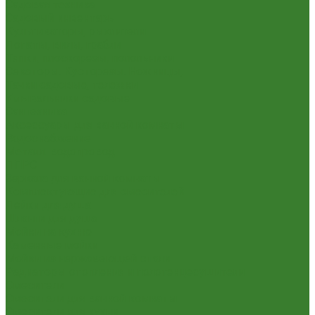
Садовая техника
Садовый инвентарь
Культиваторы, рыхлители
Лопаты, вилы, грабли
Тяпки, плоскорезы, полольники
Секаторы. Кусторезы. Ножницы,
Тачки садовые, тележки
Умывальники садовые
Сантехника
Аксессуары для ванной комнаты
Водоснабжение
Металл. водопровод
ППРС
Зеркала для ванной комнаты
Комплектующие для смесителей
Лейки для душа
Шланги для душа
Мойки на кухню
Каменные мойки
Мойки из нержавеющей стали
Радиаторы отопления и полотенцесушители
Смесители
Смесители для ванной комнаты
Смесители для кухни