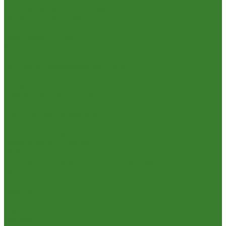
Пневмо- и гидроинструмент
Расходные материалы
Ручной инструмент
Электроинструмент
Кухня
Алюминиевая посуда
Посуда из нержавеющей стали
Посуда из чугуна
Термосы
Эмалированная посуда
Освещение
Люстры светодиодные
Точечные светильники
Отдых и туризм
Газовое оборудование
Мебель туристическая
Посуда и принадлежности для пикника
Сад и огород
Всё для полива
Насосы
Опрыскиватели
Парники и теплицы
Прочее