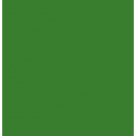
Тяпки, плоскорезы, полольники
Секаторы. Кусторезы. Ножницы,
Тачки садовые, тележки
Умывальники садовые
Сантехника
Аксессуары для ванной комнаты
Водоснабжение
Металл. водопровод
ППРС
Зеркала для ванной комнаты
Комплектующие для смесителей
Лейки для душа
Шланги для душа
Мойки на кухню
Каменные мойки
Мойки из нержавеющей стали
Радиаторы отопления и полотенцесушители
Смесители
Смесители для ванной комнаты
Смесители для кухни
Смесители для умывальника
Унитазы
Товары для дома
Вешалки для одежды