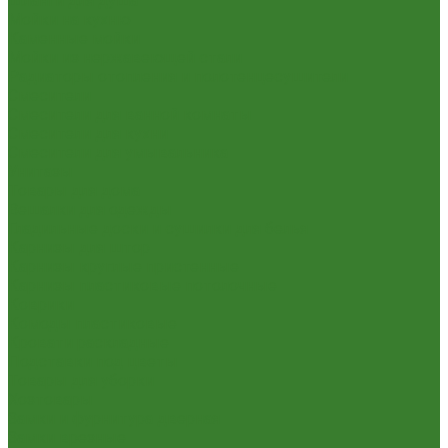
Шланги для душа
Мойки на кухню
Каменные мойки
Мойки из нержавеющей стали
Радиаторы отопления и полотенцесушители
Смесители
Смесители для ванной комнаты
Смесители для кухни
Смесители для умывальника
Унитазы
Товары для дома
Вешалки для одежды
Гладильные доски и сушилки для белья
Карнизы для штор
Карнизы круглые пристенные
Карнизы пластиковые потолочные
Коврики
Комоды пластиковые
Кровати раскладные
Подставки под цветы
Товары для уборки
Хозтовары
Замки и фурнитура дверная
Замки врезные