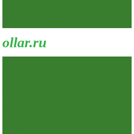
Замки накладные
Сердечники для замков
Фурнитура для дверей
Канистры, Баки, Ёмкости
Стремянки
o
llar.ru
Всё для ремонта
Лакокрасочные материалы
Краски Водно-Дисперсионные и колеры
Лаки и Пропитки
Эмаль и Мастика
Пена. Клея. Герметики
Пена,клей,герметик
Шпатлевка и Замазка готовые
Инструмент
Бензоинструмент
Пневмо- и гидроинструмент
Расходные материалы
Ручной инструмент
Электроинструмент