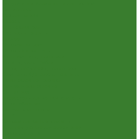
Посуда и принадлежности для пикника
Сад и огород
Всё для полива
Насосы
Опрыскиватели
Парники и теплицы
Прочее
Садовая техника
Садовый инвентарь
Культиваторы, рыхлители
Лопаты, вилы, грабли
Тяпки, плоскорезы, полольники
Секаторы. Кусторезы. Ножницы,
Тачки садовые, тележки
Умывальники садовые
Сантехника
Аксессуары для ванной комнаты
Водоснабжение
Металл. водопровод
ППРС
Зеркала для ванной комнаты
Комплектующие для смесителей
Лейки для душа