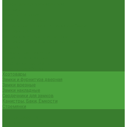
Смесители для умывальника
Унитазы
Товары для дома
Вешалки для одежды
Гладильные доски и сушилки для белья
Карнизы для штор
Карнизы круглые пристенные
Карнизы пластиковые потолочные
Коврики
Комоды пластиковые
Кровати раскладные
Подставки под цветы
Товары для уборки
Хозтовары
Замки и фурнитура дверная
Замки врезные
Замки накладные
Сердечники для замков
Канистры, Баки, Ёмкости
Стремянки
...
Всё для ремонта
Лакокрасочные материалы