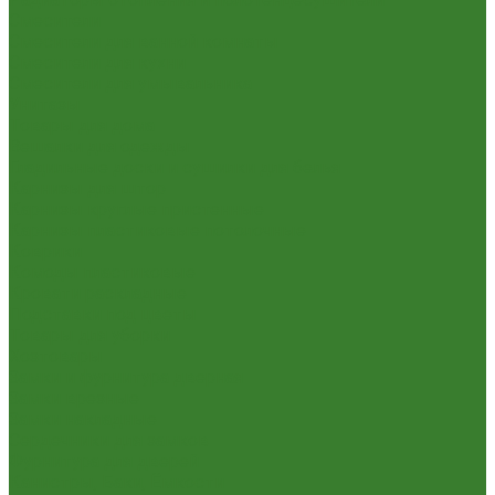
Смесители
Смесители для ванной комнаты
Смесители для кухни
Смесители для умывальника
Унитазы
Товары для дома
Вешалки для одежды
Гладильные доски и сушилки для белья
Карнизы для штор
Карнизы круглые пристенные
Карнизы пластиковые потолочные
Коврики
Комоды пластиковые
Кровати раскладные
Подставки под цветы
Товары для уборки
Хозтовары
Замки и фурнитура дверная
Замки врезные
Замки накладные
Сердечники для замков
Фурнитура для дверей
Канистры, Баки, Ёмкости