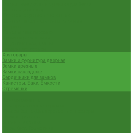
Гладильные доски и сушилки для белья
Карнизы для штор
Карнизы круглые пристенные
Карнизы пластиковые потолочные
Коврики
Комоды пластиковые
Кровати раскладные
Подставки под цветы
Товары для уборки
Хозтовары
Замки и фурнитура дверная
Замки врезные
Замки накладные
Сердечники для замков
Канистры, Баки, Ёмкости
Стремянки
...
Всё для ремонта
Лакокрасочные материалы
Краски Водно-Дисперсионные и колеры
Лаки и Пропитки
Эмаль и Мастика
Пена. Клея. Герметики