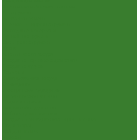
Пена,клей,герметик
Шпатлевка и Замазка готовые
Инструмент
Бензоинструмент
Пневмо- и гидроинструмент
Расходные материалы
Ручной инструмент
Электроинструмент
Кухня
Алюминиевая посуда
Посуда из нержавеющей стали
Посуда из чугуна
Термосы
Эмалированная посуда
Освещение
Люстры светодиодные
Точечные светильники
Отдых и туризм
Газовое оборудование
Мебель туристическая
Посуда и принадлежности для пикника
Сад и огород
Всё для полива
Насосы