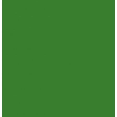
Кухня
Алюминиевая посуда
Посуда из нержавеющей стали
Посуда из чугуна
Термосы
Эмалированная посуда
Освещение
Люстры светодиодные
Точечные светильники
Отдых и туризм
Газовое оборудование
Мебель туристическая
Посуда и принадлежности для пикника
Сад и огород
Всё для полива
Насосы
Опрыскиватели
Парники и теплицы
Прочее
Садовая техника
Садовый инвентарь
Культиваторы, рыхлители
Лопаты, вилы, грабли