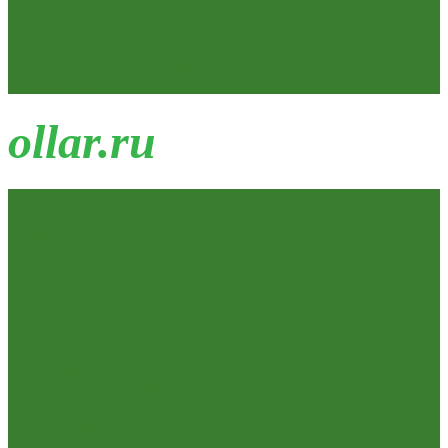
Замки накладные
Сердечники для замков
Фурнитура для дверей
Канистры, Баки, Ёмкости
Стремянки
o
llar.ru
Всё для ремонта
Лакокрасочные материалы
Краски Водно-Дисперсионные и колеры
Лаки и Пропитки
Эмаль и Мастика
Пена. Клея. Герметики
Пена,клей,герметик
Шпатлевка и Замазка готовые
Инструмент
Бензоинструмент
Пневмо- и гидроинструмент
Расходные материалы
Ручной инструмент
Электроинструмент