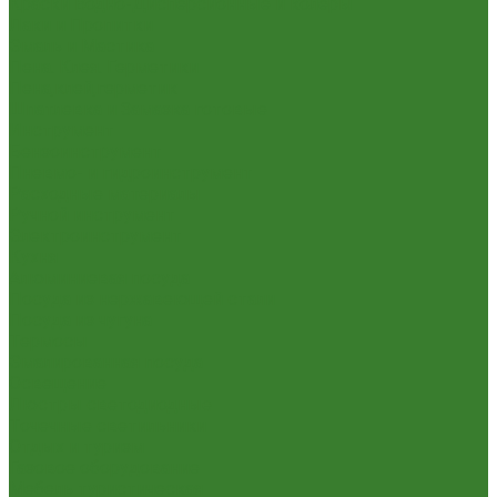
Краски Водно-Дисперсионные и колеры
Лаки и Пропитки
Эмаль и Мастика
Пена. Клея. Герметики
Пена,клей,герметик
Шпатлевка и Замазка готовые
Инструмент
Бензоинструмент
Пневмо- и гидроинструмент
Расходные материалы
Ручной инструмент
Электроинструмент
Кухня
Алюминиевая посуда
Посуда из нержавеющей стали
Посуда из чугуна
Термосы
Эмалированная посуда
Освещение
Люстры светодиодные
Точечные светильники
Отдых и туризм
Газовое оборудование
Мебель туристическая