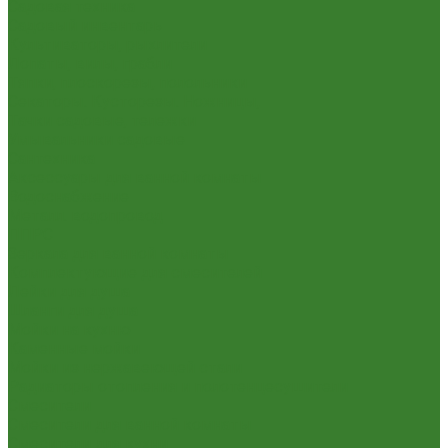
Садовая техника
Садовый инвентарь
Культиваторы, рыхлители
Лопаты, вилы, грабли
Тяпки, плоскорезы, полольники
Секаторы. Кусторезы. Ножницы,
Тачки садовые, тележки
Умывальники садовые
Сантехника
Аксессуары для ванной комнаты
Водоснабжение
Металл. водопровод
ППРС
Зеркала для ванной комнаты
Комплектующие для смесителей
Лейки для душа
Шланги для душа
Мойки на кухню
Каменные мойки
Мойки из нержавеющей стали
Радиаторы отопления и полотенцесушители
Смесители
Смесители для ванной комнаты
Смесители для кухни