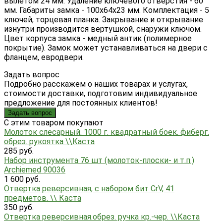
вылетом 24 мм. Удаление ключевого отверстия - 60
мм. Габариты замка - 100х64х23 мм. Комплектация - 5
ключей, торцевая планка. Закрывание и открывание
изнутри производится вертушкой, снаружи ключом.
Цвет корпуса замка - медный антик (полимерное
покрытие). Замок может устанавливаться на двери с
фланцем, евродвери.
Задать вопрос
Подробно расскажем о наших товарах и услугах,
стоимости доставки, подготовим индивидуальное
предложение для постоянных клиентов!
Задать вопрос
C этим товаром покупают
Молоток слесарный. 1000 г. квадратный боек. фиберг.
обрез. рукоятка \\Каста
285 руб.
Набор инструмента 76 шт (молоток-плоски- и т.п.)
Archiemed 90036
1 600 руб.
Отвертка реверсивная, с набором бит CrV, 41
предметов. \\ Каста
350 руб.
Отвертка реверсивная.обрез. ручка кр.-чер. \\Каста