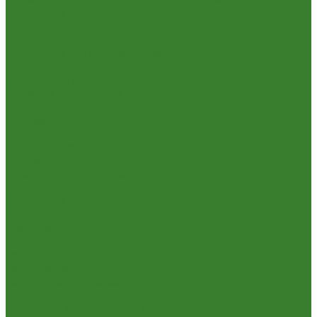
Смесители
Смесители для ванной комнаты
Смесители для кухни
Смесители для умывальника
Унитазы
Товары для дома
Вешалки для одежды
Гладильные доски и сушилки для белья
Карнизы для штор
Карнизы круглые пристенные
Карнизы пластиковые потолочные
Коврики
Комоды пластиковые
Кровати раскладные
Подставки под цветы
Товары для уборки
Хозтовары
Замки и фурнитура дверная
Замки врезные
Замки накладные
Сердечники для замков
Фурнитура для дверей
Канистры, Баки, Ёмкости