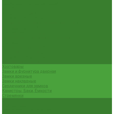
Смесители для умывальника
Унитазы
Товары для дома
Вешалки для одежды
Гладильные доски и сушилки для белья
Карнизы для штор
Карнизы круглые пристенные
Карнизы пластиковые потолочные
Коврики
Комоды пластиковые
Кровати раскладные
Подставки под цветы
Товары для уборки
Хозтовары
Замки и фурнитура дверная
Замки врезные
Замки накладные
Сердечники для замков
Канистры, Баки, Ёмкости
Стремянки
...
Всё для ремонта
Лакокрасочные материалы