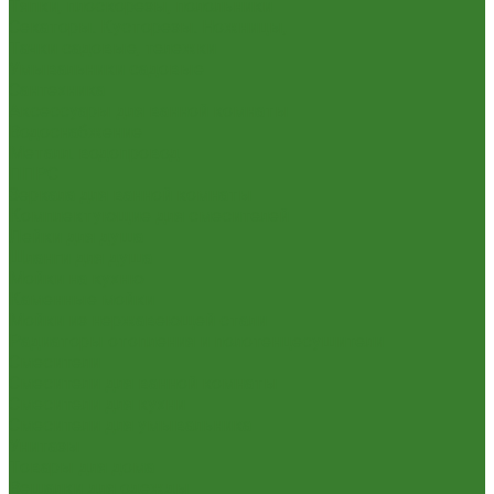
Тяпки, плоскорезы, полольники
Секаторы. Кусторезы. Ножницы,
Тачки садовые, тележки
Умывальники садовые
Сантехника
Аксессуары для ванной комнаты
Водоснабжение
Металл. водопровод
ППРС
Зеркала для ванной комнаты
Комплектующие для смесителей
Лейки для душа
Шланги для душа
Мойки на кухню
Каменные мойки
Мойки из нержавеющей стали
Радиаторы отопления и полотенцесушители
Смесители
Смесители для ванной комнаты
Смесители для кухни
Смесители для умывальника
Унитазы
Товары для дома
Вешалки для одежды