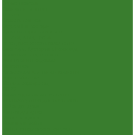
Опрыскиватели
Парники и теплицы
Прочее
Садовая техника
Садовый инвентарь
Культиваторы, рыхлители
Лопаты, вилы, грабли
Тяпки, плоскорезы, полольники
Секаторы. Кусторезы. Ножницы,
Тачки садовые, тележки
Умывальники садовые
Сантехника
Аксессуары для ванной комнаты
Водоснабжение
Металл. водопровод
ППРС
Зеркала для ванной комнаты
Комплектующие для смесителей
Лейки для душа
Шланги для душа
Мойки на кухню
Каменные мойки
Мойки из нержавеющей стали
Радиаторы отопления и полотенцесушители