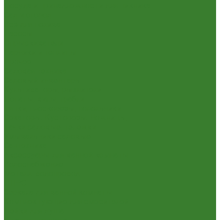
Посуда и принадлежности для пикника
Сад и огород
Всё для полива
Насосы
Опрыскиватели
Парники и теплицы
Прочее
Садовая техника
Садовый инвентарь
Культиваторы, рыхлители
Лопаты, вилы, грабли
Тяпки, плоскорезы, полольники
Секаторы. Кусторезы. Ножницы,
Тачки садовые, тележки
Умывальники садовые
Сантехника
Аксессуары для ванной комнаты
Водоснабжение
Металл. водопровод
ППРС
Зеркала для ванной комнаты
Комплектующие для смесителей
Лейки для душа