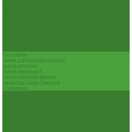
Гладильные доски и сушилки для белья
Карнизы для штор
Карнизы круглые пристенные
Карнизы пластиковые потолочные
Коврики
Комоды пластиковые
Кровати раскладные
Подставки под цветы
Товары для уборки
Хозтовары
Замки и фурнитура дверная
Замки врезные
Замки накладные
Сердечники для замков
Канистры, Баки, Ёмкости
Стремянки
...
Всё для ремонта
Лакокрасочные материалы
Краски Водно-Дисперсионные и колеры
Лаки и Пропитки
Эмаль и Мастика
Пена. Клея. Герметики