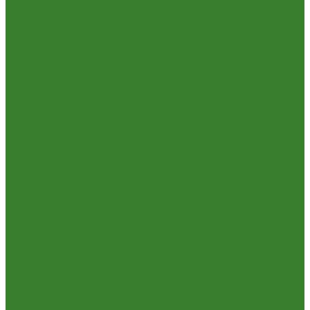
Пневмо- и гидроинструмент
Расходные материалы
Ручной инструмент
Электроинструмент
Кухня
Алюминиевая посуда
Посуда из нержавеющей стали
Посуда из чугуна
Термосы
Эмалированная посуда
Освещение
Люстры светодиодные
Точечные светильники
Отдых и туризм
Газовое оборудование
Мебель туристическая
Посуда и принадлежности для пикника
Сад и огород
Всё для полива
Насосы
Опрыскиватели
Парники и теплицы
Прочее