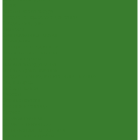
Кухня
Алюминиевая посуда
Посуда из нержавеющей стали
Посуда из чугуна
Термосы
Эмалированная посуда
Освещение
Люстры светодиодные
Точечные светильники
Отдых и туризм
Газовое оборудование
Мебель туристическая
Посуда и принадлежности для пикника
Сад и огород
Всё для полива
Насосы
Опрыскиватели
Парники и теплицы
Прочее
Садовая техника
Садовый инвентарь
Культиваторы, рыхлители
Лопаты, вилы, грабли