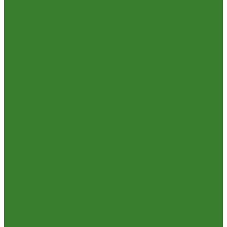
Пена,клей,герметик
Шпатлевка и Замазка готовые
Инструмент
Бензоинструмент
Пневмо- и гидроинструмент
Расходные материалы
Ручной инструмент
Электроинструмент
Кухня
Алюминиевая посуда
Посуда из нержавеющей стали
Посуда из чугуна
Термосы
Эмалированная посуда
Освещение
Люстры светодиодные
Точечные светильники
Отдых и туризм
Газовое оборудование
Мебель туристическая
Посуда и принадлежности для пикника
Сад и огород
Всё для полива
Насосы