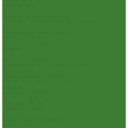
Шланги для душа
Мойки на кухню
Каменные мойки
Мойки из нержавеющей стали
Радиаторы отопления и полотенцесушители
Смесители
Смесители для ванной комнаты
Смесители для кухни
Смесители для умывальника
Унитазы
Товары для дома
Вешалки для одежды
Гладильные доски и сушилки для белья
Карнизы для штор
Карнизы круглые пристенные
Карнизы пластиковые потолочные
Коврики
Комоды пластиковые
Кровати раскладные
Подставки под цветы
Товары для уборки
Хозтовары
Замки и фурнитура дверная
Замки врезные