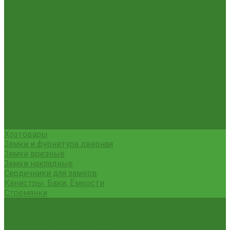
Смесители для умывальника
Унитазы
Товары для дома
Вешалки для одежды
Гладильные доски и сушилки для белья
Карнизы для штор
Карнизы круглые пристенные
Карнизы пластиковые потолочные
Коврики
Комоды пластиковые
Кровати раскладные
Подставки под цветы
Товары для уборки
Хозтовары
Замки и фурнитура дверная
Замки врезные
Замки накладные
Сердечники для замков
Канистры, Баки, Ёмкости
Стремянки
...
Всё для ремонта
Лакокрасочные материалы