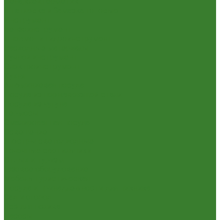
Пена,клей,герметик
Шпатлевка и Замазка готовые
Инструмент
Бензоинструмент
Пневмо- и гидроинструмент
Расходные материалы
Ручной инструмент
Электроинструмент
Кухня
Алюминиевая посуда
Посуда из нержавеющей стали
Посуда из чугуна
Термосы
Эмалированная посуда
Освещение
Люстры светодиодные
Точечные светильники
Отдых и туризм
Газовое оборудование
Мебель туристическая
Посуда и принадлежности для пикника
Сад и огород
Всё для полива
Насосы