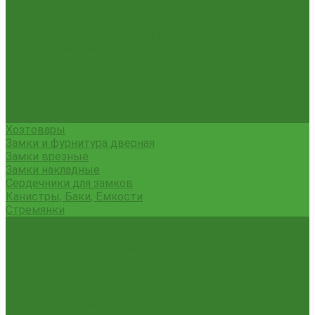
Гладильные доски и сушилки для белья
Карнизы для штор
Карнизы круглые пристенные
Карнизы пластиковые потолочные
Коврики
Комоды пластиковые
Кровати раскладные
Подставки под цветы
Товары для уборки
Хозтовары
Замки и фурнитура дверная
Замки врезные
Замки накладные
Сердечники для замков
Канистры, Баки, Ёмкости
Стремянки
...
Всё для ремонта
Лакокрасочные материалы
Краски Водно-Дисперсионные и колеры
Лаки и Пропитки
Эмаль и Мастика
Пена. Клея. Герметики