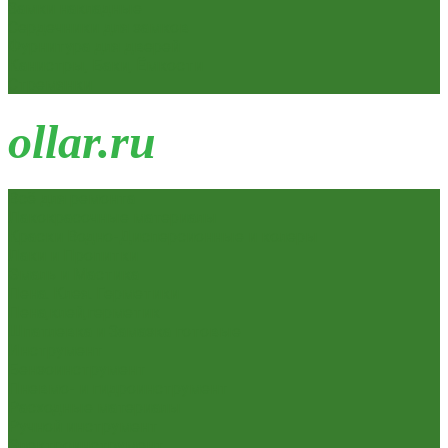
Замки накладные
Сердечники для замков
Фурнитура для дверей
Канистры, Баки, Ёмкости
Стремянки
o
llar.ru
Всё для ремонта
Лакокрасочные материалы
Краски Водно-Дисперсионные и колеры
Лаки и Пропитки
Эмаль и Мастика
Пена. Клея. Герметики
Пена,клей,герметик
Шпатлевка и Замазка готовые
Инструмент
Бензоинструмент
Пневмо- и гидроинструмент
Расходные материалы
Ручной инструмент
Электроинструмент