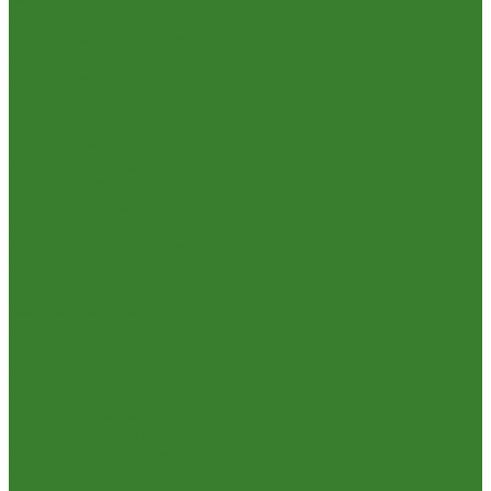
Кухня
Алюминиевая посуда
Посуда из нержавеющей стали
Посуда из чугуна
Термосы
Эмалированная посуда
Освещение
Люстры светодиодные
Точечные светильники
Отдых и туризм
Газовое оборудование
Мебель туристическая
Посуда и принадлежности для пикника
Сад и огород
Всё для полива
Насосы
Опрыскиватели
Парники и теплицы
Прочее
Садовая техника
Садовый инвентарь
Культиваторы, рыхлители
Лопаты, вилы, грабли