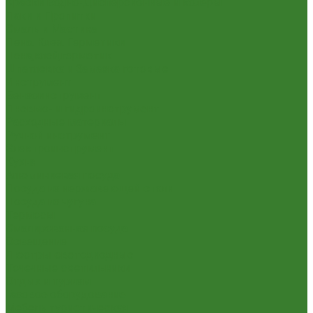
Краски Водно-Дисперсионные и колеры
Лаки и Пропитки
Эмаль и Мастика
Пена. Клея. Герметики
Пена,клей,герметик
Шпатлевка и Замазка готовые
Инструмент
Бензоинструмент
Пневмо- и гидроинструмент
Расходные материалы
Ручной инструмент
Электроинструмент
Кухня
Алюминиевая посуда
Посуда из нержавеющей стали
Посуда из чугуна
Термосы
Эмалированная посуда
Освещение
Люстры светодиодные
Точечные светильники
Отдых и туризм
Газовое оборудование
Мебель туристическая