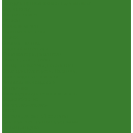
Посуда и принадлежности для пикника
Сад и огород
Всё для полива
Насосы
Опрыскиватели
Парники и теплицы
Прочее
Садовая техника
Садовый инвентарь
Культиваторы, рыхлители
Лопаты, вилы, грабли
Тяпки, плоскорезы, полольники
Секаторы. Кусторезы. Ножницы,
Тачки садовые, тележки
Умывальники садовые
Сантехника
Аксессуары для ванной комнаты
Водоснабжение
Металл. водопровод
ППРС
Зеркала для ванной комнаты
Комплектующие для смесителей
Лейки для душа