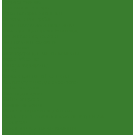
Садовая техника
Садовый инвентарь
Культиваторы, рыхлители
Лопаты, вилы, грабли
Тяпки, плоскорезы, полольники
Секаторы. Кусторезы. Ножницы,
Тачки садовые, тележки
Умывальники садовые
Сантехника
Аксессуары для ванной комнаты
Водоснабжение
Металл. водопровод
ППРС
Зеркала для ванной комнаты
Комплектующие для смесителей
Лейки для душа
Шланги для душа
Мойки на кухню
Каменные мойки
Мойки из нержавеющей стали
Радиаторы отопления и полотенцесушители
Смесители
Смесители для ванной комнаты
Смесители для кухни