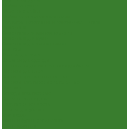
Шланги для душа
Мойки на кухню
Каменные мойки
Мойки из нержавеющей стали
Радиаторы отопления и полотенцесушители
Смесители
Смесители для ванной комнаты
Смесители для кухни
Смесители для умывальника
Унитазы
Товары для дома
Вешалки для одежды
Гладильные доски и сушилки для белья
Карнизы для штор
Карнизы круглые пристенные
Карнизы пластиковые потолочные
Коврики
Комоды пластиковые
Кровати раскладные
Подставки под цветы
Товары для уборки
Хозтовары
Замки и фурнитура дверная
Замки врезные