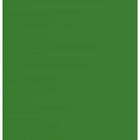
Смесители
Смесители для ванной комнаты
Смесители для кухни
Смесители для умывальника
Унитазы
Товары для дома
Вешалки для одежды
Гладильные доски и сушилки для белья
Карнизы для штор
Карнизы круглые пристенные
Карнизы пластиковые потолочные
Коврики
Комоды пластиковые
Кровати раскладные
Подставки под цветы
Товары для уборки
Хозтовары
Замки и фурнитура дверная
Замки врезные
Замки накладные
Сердечники для замков
Фурнитура для дверей
Канистры, Баки, Ёмкости