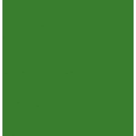
Опрыскиватели
Парники и теплицы
Прочее
Садовая техника
Садовый инвентарь
Культиваторы, рыхлители
Лопаты, вилы, грабли
Тяпки, плоскорезы, полольники
Секаторы. Кусторезы. Ножницы,
Тачки садовые, тележки
Умывальники садовые
Сантехника
Аксессуары для ванной комнаты
Водоснабжение
Металл. водопровод
ППРС
Зеркала для ванной комнаты
Комплектующие для смесителей
Лейки для душа
Шланги для душа
Мойки на кухню
Каменные мойки
Мойки из нержавеющей стали
Радиаторы отопления и полотенцесушители