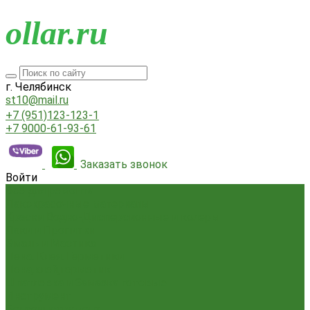
o
llar.ru
г. Челябинск
st10@mail.ru
+7 (951)123-123-1
+7 9000-61-93-61
Заказать звонок
Войти
Всё для ремонта
Лакокрасочные материалы
Краски Водно-Дисперсионные и колеры
Лаки и Пропитки
Эмаль и Мастика
Пена. Клея. Герметики
Пена,клей,герметик
Шпатлевка и Замазка готовые
Инструмент
Бензоинструмент