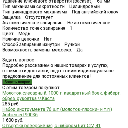
Удаление ключевого отверстия (Backset) 60 мм
Тип механизма секретности Цилиндровый
Тип цилиндрового механизма Под английский ключ
Защелка Отсутствует
Автоматическое запирание Не автоматическое
Количество точек запирания 1
Цвет Медь
Наличие цепочки Нет
Способ запирания изнутри Ручкой
Возможность замены мех.секр. Да
Задать вопрос
Подробно расскажем о наших товарах и услугах,
стоимости доставки, подготовим индивидуальное
предложение для постоянных клиентов!
Задать вопрос
C этим товаром покупают
Молоток слесарный. 1000 г. квадратный боек. фиберг.
обрез. рукоятка \\Каста
285 руб.
Набор инструмента 76 шт (молоток-плоски- и т.п.)
Archiemed 90036
1 600 руб.
Отвертка реверсивная, с набором бит CrV, 41