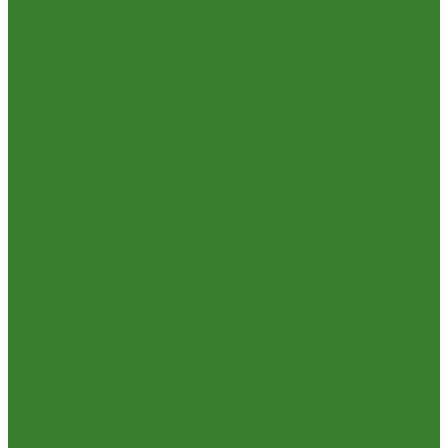
Тяпки, плоскорезы, полольники
Секаторы. Кусторезы. Ножницы,
Тачки садовые, тележки
Умывальники садовые
Сантехника
Аксессуары для ванной комнаты
Водоснабжение
Металл. водопровод
ППРС
Зеркала для ванной комнаты
Комплектующие для смесителей
Лейки для душа
Шланги для душа
Мойки на кухню
Каменные мойки
Мойки из нержавеющей стали
Радиаторы отопления и полотенцесушители
Смесители
Смесители для ванной комнаты
Смесители для кухни
Смесители для умывальника
Унитазы
Товары для дома
Вешалки для одежды