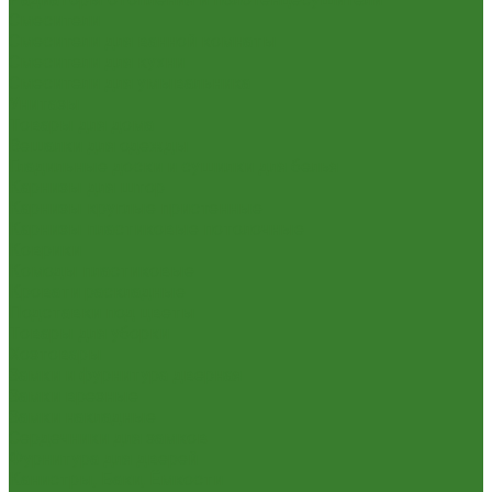
Смесители
Смесители для ванной комнаты
Смесители для кухни
Смесители для умывальника
Унитазы
Товары для дома
Вешалки для одежды
Гладильные доски и сушилки для белья
Карнизы для штор
Карнизы круглые пристенные
Карнизы пластиковые потолочные
Коврики
Комоды пластиковые
Кровати раскладные
Подставки под цветы
Товары для уборки
Хозтовары
Замки и фурнитура дверная
Замки врезные
Замки накладные
Сердечники для замков
Фурнитура для дверей
Канистры, Баки, Ёмкости