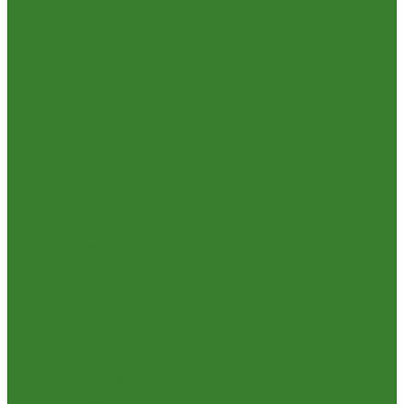
Тяпки, плоскорезы, полольники
Секаторы. Кусторезы. Ножницы,
Тачки садовые, тележки
Умывальники садовые
Сантехника
Аксессуары для ванной комнаты
Водоснабжение
Металл. водопровод
ППРС
Зеркала для ванной комнаты
Комплектующие для смесителей
Лейки для душа
Шланги для душа
Мойки на кухню
Каменные мойки
Мойки из нержавеющей стали
Радиаторы отопления и полотенцесушители
Смесители
Смесители для ванной комнаты
Смесители для кухни
Смесители для умывальника
Унитазы
Товары для дома
Вешалки для одежды