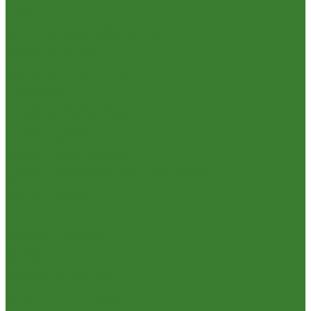
Кухня
Алюминиевая посуда
Посуда из нержавеющей стали
Посуда из чугуна
Термосы
Эмалированная посуда
Освещение
Люстры светодиодные
Точечные светильники
Отдых и туризм
Газовое оборудование
Мебель туристическая
Посуда и принадлежности для пикника
Сад и огород
Всё для полива
Насосы
Опрыскиватели
Парники и теплицы
Прочее
Садовая техника
Садовый инвентарь
Культиваторы, рыхлители
Лопаты, вилы, грабли