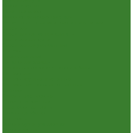
Шланги для душа
Мойки на кухню
Каменные мойки
Мойки из нержавеющей стали
Радиаторы отопления и полотенцесушители
Смесители
Смесители для ванной комнаты
Смесители для кухни
Смесители для умывальника
Унитазы
Товары для дома
Вешалки для одежды
Гладильные доски и сушилки для белья
Карнизы для штор
Карнизы круглые пристенные
Карнизы пластиковые потолочные
Коврики
Комоды пластиковые
Кровати раскладные
Подставки под цветы
Товары для уборки
Хозтовары
Замки и фурнитура дверная
Замки врезные