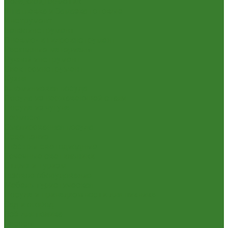
Пена,клей,герметик
Шпатлевка и Замазка готовые
Инструмент
Бензоинструмент
Пневмо- и гидроинструмент
Расходные материалы
Ручной инструмент
Электроинструмент
Кухня
Алюминиевая посуда
Посуда из нержавеющей стали
Посуда из чугуна
Термосы
Эмалированная посуда
Освещение
Люстры светодиодные
Точечные светильники
Отдых и туризм
Газовое оборудование
Мебель туристическая
Посуда и принадлежности для пикника
Сад и огород
Всё для полива
Насосы