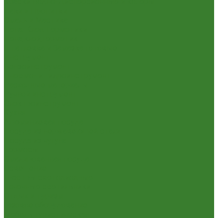
Краски Водно-Дисперсионные и колеры
Лаки и Пропитки
Эмаль и Мастика
Пена. Клея. Герметики
Пена,клей,герметик
Шпатлевка и Замазка готовые
Инструмент
Бензоинструмент
Пневмо- и гидроинструмент
Расходные материалы
Ручной инструмент
Электроинструмент
Кухня
Алюминиевая посуда
Посуда из нержавеющей стали
Посуда из чугуна
Термосы
Эмалированная посуда
Освещение
Люстры светодиодные
Точечные светильники
Отдых и туризм
Газовое оборудование
Мебель туристическая