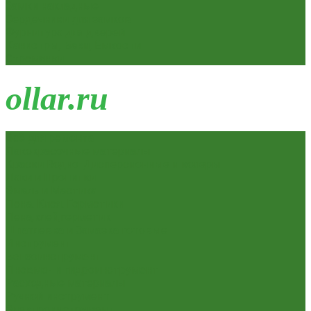
Замки накладные
Сердечники для замков
Фурнитура для дверей
Канистры, Баки, Ёмкости
Стремянки
o
llar.ru
Всё для ремонта
Лакокрасочные материалы
Краски Водно-Дисперсионные и колеры
Лаки и Пропитки
Эмаль и Мастика
Пена. Клея. Герметики
Пена,клей,герметик
Шпатлевка и Замазка готовые
Инструмент
Бензоинструмент
Пневмо- и гидроинструмент
Расходные материалы
Ручной инструмент
Электроинструмент