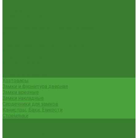
Смесители для умывальника
Унитазы
Товары для дома
Вешалки для одежды
Гладильные доски и сушилки для белья
Карнизы для штор
Карнизы круглые пристенные
Карнизы пластиковые потолочные
Коврики
Комоды пластиковые
Кровати раскладные
Подставки под цветы
Товары для уборки
Хозтовары
Замки и фурнитура дверная
Замки врезные
Замки накладные
Сердечники для замков
Канистры, Баки, Ёмкости
Стремянки
...
Всё для ремонта
Лакокрасочные материалы