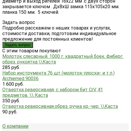
диаметр и выход ригелей 16х22 мм .с двух сторон
закрывается ключом . ДхВхШ замка 115х105х20 мм.
планка 150 мм. 5 ключей.
Задать вопрос
Подробно расскажем о наших товарах и услугах,
стоимости доставки, подготовим индивидуальное
предложение для постоянных клиентов!
Задать вопрос
C этим товаром покупают
Молоток слесарный. 1000 г. квадратный боек. фиберг.
обрез. рукоятка \\Каста
285 руб.
Набор инструмента 76 шт (молоток-плоски- и т.п.)
Archiemed 90036
1 600 руб.
Отвертка реверсивная, с набором бит CrV, 41
предметов. \\ Каста
350 руб.
Отвертка реверсивная.обрез. ручка кр.-чер. \\Каста
90 руб.
О компании