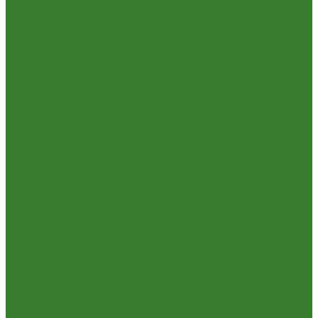
Садовая техника
Садовый инвентарь
Культиваторы, рыхлители
Лопаты, вилы, грабли
Тяпки, плоскорезы, полольники
Секаторы. Кусторезы. Ножницы,
Тачки садовые, тележки
Умывальники садовые
Сантехника
Аксессуары для ванной комнаты
Водоснабжение
Металл. водопровод
ППРС
Зеркала для ванной комнаты
Комплектующие для смесителей
Лейки для душа
Шланги для душа
Мойки на кухню
Каменные мойки
Мойки из нержавеющей стали
Радиаторы отопления и полотенцесушители
Смесители
Смесители для ванной комнаты
Смесители для кухни