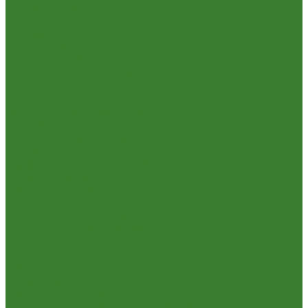
Опрыскиватели
Парники и теплицы
Прочее
Садовая техника
Садовый инвентарь
Культиваторы, рыхлители
Лопаты, вилы, грабли
Тяпки, плоскорезы, полольники
Секаторы. Кусторезы. Ножницы,
Тачки садовые, тележки
Умывальники садовые
Сантехника
Аксессуары для ванной комнаты
Водоснабжение
Металл. водопровод
ППРС
Зеркала для ванной комнаты
Комплектующие для смесителей
Лейки для душа
Шланги для душа
Мойки на кухню
Каменные мойки
Мойки из нержавеющей стали
Радиаторы отопления и полотенцесушители