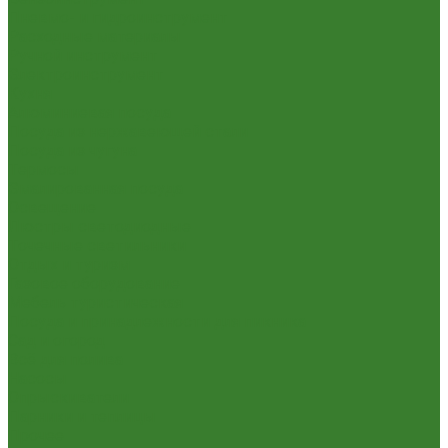
Пневмо- и гидроинструмент
Расходные материалы
Ручной инструмент
Электроинструмент
Кухня
Алюминиевая посуда
Посуда из нержавеющей стали
Посуда из чугуна
Термосы
Эмалированная посуда
Освещение
Люстры светодиодные
Точечные светильники
Отдых и туризм
Газовое оборудование
Мебель туристическая
Посуда и принадлежности для пикника
Сад и огород
Всё для полива
Насосы
Опрыскиватели
Парники и теплицы
Прочее