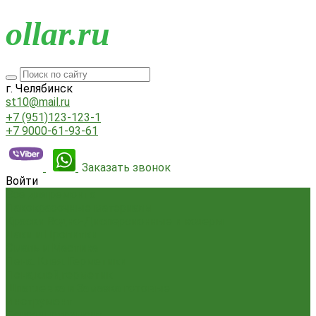
o
llar.ru
г. Челябинск
st10@mail.ru
+7 (951)123-123-1
+7 9000-61-93-61
Заказать звонок
Войти
Всё для ремонта
Лакокрасочные материалы
Краски Водно-Дисперсионные и колеры
Лаки и Пропитки
Эмаль и Мастика
Пена. Клея. Герметики
Пена,клей,герметик
Шпатлевка и Замазка готовые
Инструмент
Бензоинструмент