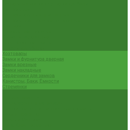
Гладильные доски и сушилки для белья
Карнизы для штор
Карнизы круглые пристенные
Карнизы пластиковые потолочные
Коврики
Комоды пластиковые
Кровати раскладные
Подставки под цветы
Товары для уборки
Хозтовары
Замки и фурнитура дверная
Замки врезные
Замки накладные
Сердечники для замков
Канистры, Баки, Ёмкости
Стремянки
...
Всё для ремонта
Лакокрасочные материалы
Краски Водно-Дисперсионные и колеры
Лаки и Пропитки
Эмаль и Мастика
Пена. Клея. Герметики