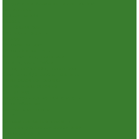
Посуда и принадлежности для пикника
Сад и огород
Всё для полива
Насосы
Опрыскиватели
Парники и теплицы
Прочее
Садовая техника
Садовый инвентарь
Культиваторы, рыхлители
Лопаты, вилы, грабли
Тяпки, плоскорезы, полольники
Секаторы. Кусторезы. Ножницы,
Тачки садовые, тележки
Умывальники садовые
Сантехника
Аксессуары для ванной комнаты
Водоснабжение
Металл. водопровод
ППРС
Зеркала для ванной комнаты
Комплектующие для смесителей
Лейки для душа