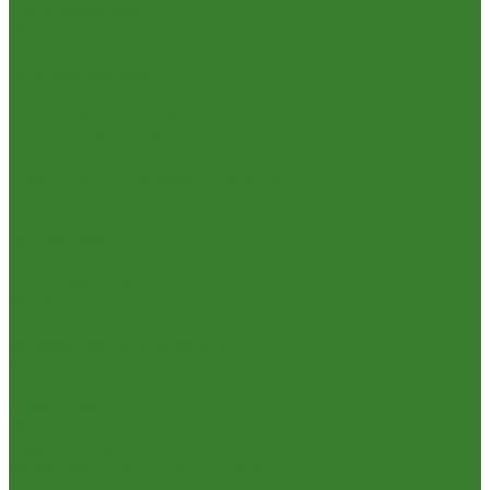
Опрыскиватели
Парники и теплицы
Прочее
Садовая техника
Садовый инвентарь
Культиваторы, рыхлители
Лопаты, вилы, грабли
Тяпки, плоскорезы, полольники
Секаторы. Кусторезы. Ножницы,
Тачки садовые, тележки
Умывальники садовые
Сантехника
Аксессуары для ванной комнаты
Водоснабжение
Металл. водопровод
ППРС
Зеркала для ванной комнаты
Комплектующие для смесителей
Лейки для душа
Шланги для душа
Мойки на кухню
Каменные мойки
Мойки из нержавеющей стали
Радиаторы отопления и полотенцесушители