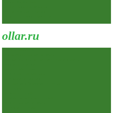
Замки накладные
Сердечники для замков
Фурнитура для дверей
Канистры, Баки, Ёмкости
Стремянки
o
llar.ru
Всё для ремонта
Лакокрасочные материалы
Краски Водно-Дисперсионные и колеры
Лаки и Пропитки
Эмаль и Мастика
Пена. Клея. Герметики
Пена,клей,герметик
Шпатлевка и Замазка готовые
Инструмент
Бензоинструмент
Пневмо- и гидроинструмент
Расходные материалы
Ручной инструмент
Электроинструмент