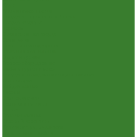
Кухня
Алюминиевая посуда
Посуда из нержавеющей стали
Посуда из чугуна
Термосы
Эмалированная посуда
Освещение
Люстры светодиодные
Точечные светильники
Отдых и туризм
Газовое оборудование
Мебель туристическая
Посуда и принадлежности для пикника
Сад и огород
Всё для полива
Насосы
Опрыскиватели
Парники и теплицы
Прочее
Садовая техника
Садовый инвентарь
Культиваторы, рыхлители
Лопаты, вилы, грабли