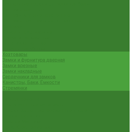
Гладильные доски и сушилки для белья
Карнизы для штор
Карнизы круглые пристенные
Карнизы пластиковые потолочные
Коврики
Комоды пластиковые
Кровати раскладные
Подставки под цветы
Товары для уборки
Хозтовары
Замки и фурнитура дверная
Замки врезные
Замки накладные
Сердечники для замков
Канистры, Баки, Ёмкости
Стремянки
...
Всё для ремонта
Лакокрасочные материалы
Краски Водно-Дисперсионные и колеры
Лаки и Пропитки
Эмаль и Мастика
Пена. Клея. Герметики