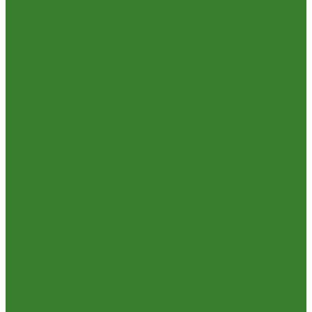
Шланги для душа
Мойки на кухню
Каменные мойки
Мойки из нержавеющей стали
Радиаторы отопления и полотенцесушители
Смесители
Смесители для ванной комнаты
Смесители для кухни
Смесители для умывальника
Унитазы
Товары для дома
Вешалки для одежды
Гладильные доски и сушилки для белья
Карнизы для штор
Карнизы круглые пристенные
Карнизы пластиковые потолочные
Коврики
Комоды пластиковые
Кровати раскладные
Подставки под цветы
Товары для уборки
Хозтовары
Замки и фурнитура дверная
Замки врезные