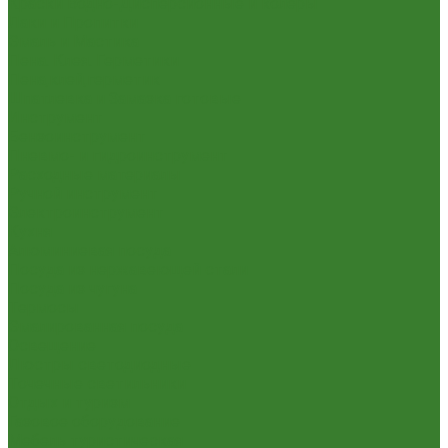
Краски Водно-Дисперсионные и колеры
Лаки и Пропитки
Эмаль и Мастика
Пена. Клея. Герметики
Пена,клей,герметик
Шпатлевка и Замазка готовые
Инструмент
Бензоинструмент
Пневмо- и гидроинструмент
Расходные материалы
Ручной инструмент
Электроинструмент
Кухня
Алюминиевая посуда
Посуда из нержавеющей стали
Посуда из чугуна
Термосы
Эмалированная посуда
Освещение
Люстры светодиодные
Точечные светильники
Отдых и туризм
Газовое оборудование
Мебель туристическая