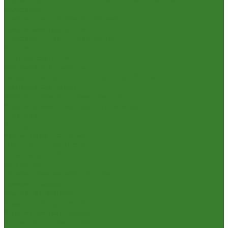
Смесители
Смесители для ванной комнаты
Смесители для кухни
Смесители для умывальника
Унитазы
Товары для дома
Вешалки для одежды
Гладильные доски и сушилки для белья
Карнизы для штор
Карнизы круглые пристенные
Карнизы пластиковые потолочные
Коврики
Комоды пластиковые
Кровати раскладные
Подставки под цветы
Товары для уборки
Хозтовары
Замки и фурнитура дверная
Замки врезные
Замки накладные
Сердечники для замков
Фурнитура для дверей
Канистры, Баки, Ёмкости