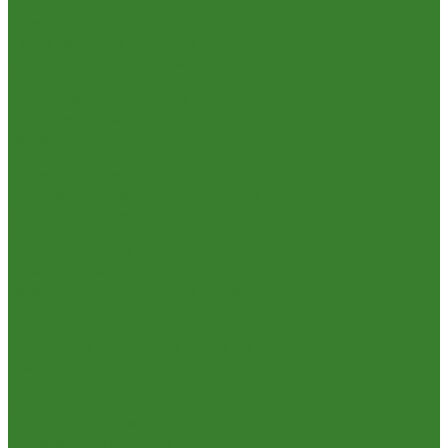
Тяпки, плоскорезы, полольники
Секаторы. Кусторезы. Ножницы,
Тачки садовые, тележки
Умывальники садовые
Сантехника
Аксессуары для ванной комнаты
Водоснабжение
Металл. водопровод
ППРС
Зеркала для ванной комнаты
Комплектующие для смесителей
Лейки для душа
Шланги для душа
Мойки на кухню
Каменные мойки
Мойки из нержавеющей стали
Радиаторы отопления и полотенцесушители
Смесители
Смесители для ванной комнаты
Смесители для кухни
Смесители для умывальника
Унитазы
Товары для дома
Вешалки для одежды