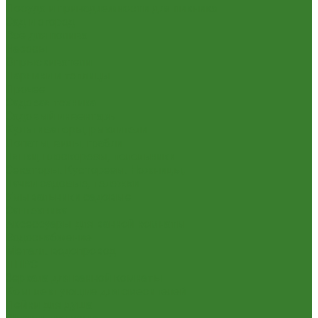
Посуда и принадлежности для пикника
Сад и огород
Всё для полива
Насосы
Опрыскиватели
Парники и теплицы
Прочее
Садовая техника
Садовый инвентарь
Культиваторы, рыхлители
Лопаты, вилы, грабли
Тяпки, плоскорезы, полольники
Секаторы. Кусторезы. Ножницы,
Тачки садовые, тележки
Умывальники садовые
Сантехника
Аксессуары для ванной комнаты
Водоснабжение
Металл. водопровод
ППРС
Зеркала для ванной комнаты
Комплектующие для смесителей
Лейки для душа