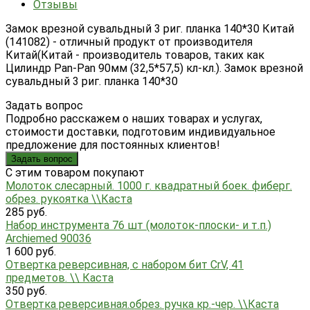
Отзывы
Замок врезной сувальдный 3 риг. планка 140*30 Китай
(141082) - отличный продукт от производителя
Китай(Китай - производитель товаров, таких как
Цилиндр Pan-Рan 90мм (32,5*57,5) кл-кл.). Замок врезной
сувальдный 3 риг. планка 140*30
Задать вопрос
Подробно расскажем о наших товарах и услугах,
стоимости доставки, подготовим индивидуальное
предложение для постоянных клиентов!
Задать вопрос
C этим товаром покупают
Молоток слесарный. 1000 г. квадратный боек. фиберг.
обрез. рукоятка \\Каста
285 руб.
Набор инструмента 76 шт (молоток-плоски- и т.п.)
Archiemed 90036
1 600 руб.
Отвертка реверсивная, с набором бит CrV, 41
предметов. \\ Каста
350 руб.
Отвертка реверсивная.обрез. ручка кр.-чер. \\Каста