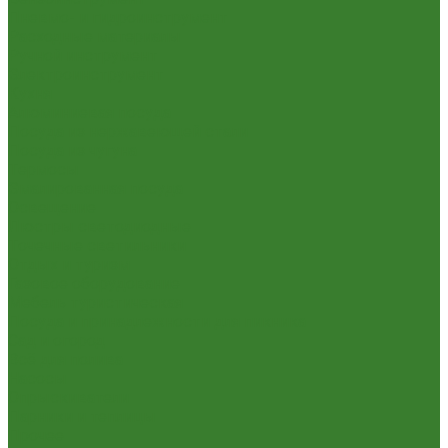
Пневмо- и гидроинструмент
Расходные материалы
Ручной инструмент
Электроинструмент
Кухня
Алюминиевая посуда
Посуда из нержавеющей стали
Посуда из чугуна
Термосы
Эмалированная посуда
Освещение
Люстры светодиодные
Точечные светильники
Отдых и туризм
Газовое оборудование
Мебель туристическая
Посуда и принадлежности для пикника
Сад и огород
Всё для полива
Насосы
Опрыскиватели
Парники и теплицы
Прочее