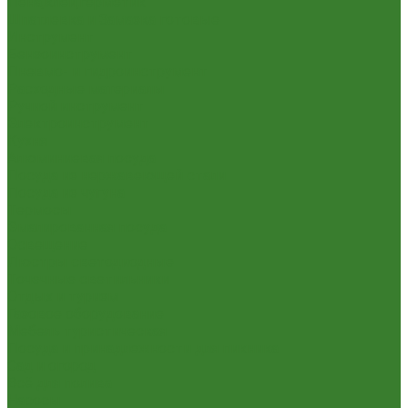
Пена,клей,герметик
Шпатлевка и Замазка готовые
Инструмент
Бензоинструмент
Пневмо- и гидроинструмент
Расходные материалы
Ручной инструмент
Электроинструмент
Кухня
Алюминиевая посуда
Посуда из нержавеющей стали
Посуда из чугуна
Термосы
Эмалированная посуда
Освещение
Люстры светодиодные
Точечные светильники
Отдых и туризм
Газовое оборудование
Мебель туристическая
Посуда и принадлежности для пикника
Сад и огород
Всё для полива
Насосы