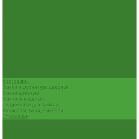
Смесители для умывальника
Унитазы
Товары для дома
Вешалки для одежды
Гладильные доски и сушилки для белья
Карнизы для штор
Карнизы круглые пристенные
Карнизы пластиковые потолочные
Коврики
Комоды пластиковые
Кровати раскладные
Подставки под цветы
Товары для уборки
Хозтовары
Замки и фурнитура дверная
Замки врезные
Замки накладные
Сердечники для замков
Канистры, Баки, Ёмкости
Стремянки
...
Всё для ремонта
Лакокрасочные материалы