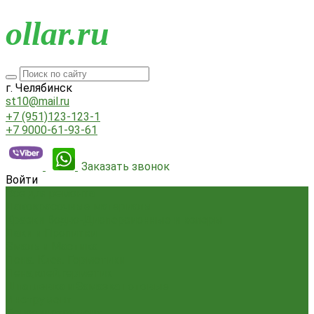
o
llar.ru
г. Челябинск
st10@mail.ru
+7 (951)123-123-1
+7 9000-61-93-61
Заказать звонок
Войти
Всё для ремонта
Лакокрасочные материалы
Краски Водно-Дисперсионные и колеры
Лаки и Пропитки
Эмаль и Мастика
Пена. Клея. Герметики
Пена,клей,герметик
Шпатлевка и Замазка готовые
Инструмент
Бензоинструмент