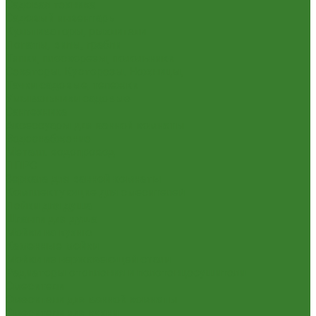
Садовая техника
Садовый инвентарь
Культиваторы, рыхлители
Лопаты, вилы, грабли
Тяпки, плоскорезы, полольники
Секаторы. Кусторезы. Ножницы,
Тачки садовые, тележки
Умывальники садовые
Сантехника
Аксессуары для ванной комнаты
Водоснабжение
Металл. водопровод
ППРС
Зеркала для ванной комнаты
Комплектующие для смесителей
Лейки для душа
Шланги для душа
Мойки на кухню
Каменные мойки
Мойки из нержавеющей стали
Радиаторы отопления и полотенцесушители
Смесители
Смесители для ванной комнаты
Смесители для кухни