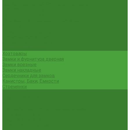
Гладильные доски и сушилки для белья
Карнизы для штор
Карнизы круглые пристенные
Карнизы пластиковые потолочные
Коврики
Комоды пластиковые
Кровати раскладные
Подставки под цветы
Товары для уборки
Хозтовары
Замки и фурнитура дверная
Замки врезные
Замки накладные
Сердечники для замков
Канистры, Баки, Ёмкости
Стремянки
...
Всё для ремонта
Лакокрасочные материалы
Краски Водно-Дисперсионные и колеры
Лаки и Пропитки
Эмаль и Мастика
Пена. Клея. Герметики