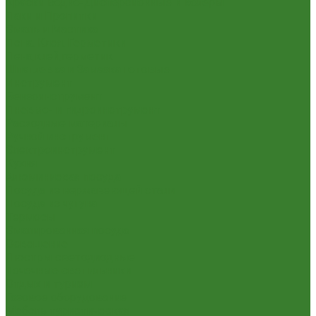
Краски Водно-Дисперсионные и колеры
Лаки и Пропитки
Эмаль и Мастика
Пена. Клея. Герметики
Пена,клей,герметик
Шпатлевка и Замазка готовые
Инструмент
Бензоинструмент
Пневмо- и гидроинструмент
Расходные материалы
Ручной инструмент
Электроинструмент
Кухня
Алюминиевая посуда
Посуда из нержавеющей стали
Посуда из чугуна
Термосы
Эмалированная посуда
Освещение
Люстры светодиодные
Точечные светильники
Отдых и туризм
Газовое оборудование
Мебель туристическая