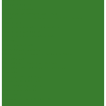
Шланги для душа
Мойки на кухню
Каменные мойки
Мойки из нержавеющей стали
Радиаторы отопления и полотенцесушители
Смесители
Смесители для ванной комнаты
Смесители для кухни
Смесители для умывальника
Унитазы
Товары для дома
Вешалки для одежды
Гладильные доски и сушилки для белья
Карнизы для штор
Карнизы круглые пристенные
Карнизы пластиковые потолочные
Коврики
Комоды пластиковые
Кровати раскладные
Подставки под цветы
Товары для уборки
Хозтовары
Замки и фурнитура дверная
Замки врезные