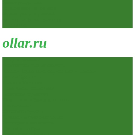
Замки накладные
Сердечники для замков
Фурнитура для дверей
Канистры, Баки, Ёмкости
Стремянки
o
llar.ru
Всё для ремонта
Лакокрасочные материалы
Краски Водно-Дисперсионные и колеры
Лаки и Пропитки
Эмаль и Мастика
Пена. Клея. Герметики
Пена,клей,герметик
Шпатлевка и Замазка готовые
Инструмент
Бензоинструмент
Пневмо- и гидроинструмент
Расходные материалы
Ручной инструмент
Электроинструмент