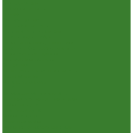
Опрыскиватели
Парники и теплицы
Прочее
Садовая техника
Садовый инвентарь
Культиваторы, рыхлители
Лопаты, вилы, грабли
Тяпки, плоскорезы, полольники
Секаторы. Кусторезы. Ножницы,
Тачки садовые, тележки
Умывальники садовые
Сантехника
Аксессуары для ванной комнаты
Водоснабжение
Металл. водопровод
ППРС
Зеркала для ванной комнаты
Комплектующие для смесителей
Лейки для душа
Шланги для душа
Мойки на кухню
Каменные мойки
Мойки из нержавеющей стали
Радиаторы отопления и полотенцесушители