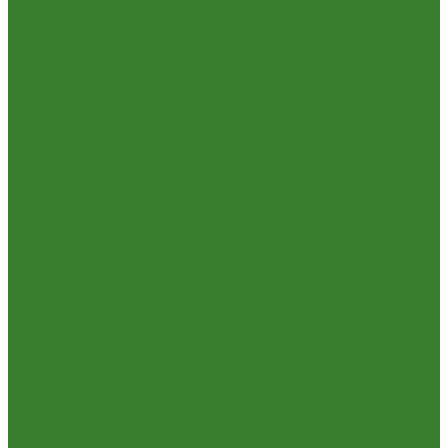
Пневмо- и гидроинструмент
Расходные материалы
Ручной инструмент
Электроинструмент
Кухня
Алюминиевая посуда
Посуда из нержавеющей стали
Посуда из чугуна
Термосы
Эмалированная посуда
Освещение
Люстры светодиодные
Точечные светильники
Отдых и туризм
Газовое оборудование
Мебель туристическая
Посуда и принадлежности для пикника
Сад и огород
Всё для полива
Насосы
Опрыскиватели
Парники и теплицы
Прочее