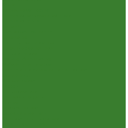
Кухня
Алюминиевая посуда
Посуда из нержавеющей стали
Посуда из чугуна
Термосы
Эмалированная посуда
Освещение
Люстры светодиодные
Точечные светильники
Отдых и туризм
Газовое оборудование
Мебель туристическая
Посуда и принадлежности для пикника
Сад и огород
Всё для полива
Насосы
Опрыскиватели
Парники и теплицы
Прочее
Садовая техника
Садовый инвентарь
Культиваторы, рыхлители
Лопаты, вилы, грабли