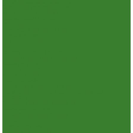
Тяпки, плоскорезы, полольники
Секаторы. Кусторезы. Ножницы,
Тачки садовые, тележки
Умывальники садовые
Сантехника
Аксессуары для ванной комнаты
Водоснабжение
Металл. водопровод
ППРС
Зеркала для ванной комнаты
Комплектующие для смесителей
Лейки для душа
Шланги для душа
Мойки на кухню
Каменные мойки
Мойки из нержавеющей стали
Радиаторы отопления и полотенцесушители
Смесители
Смесители для ванной комнаты
Смесители для кухни
Смесители для умывальника
Унитазы
Товары для дома
Вешалки для одежды