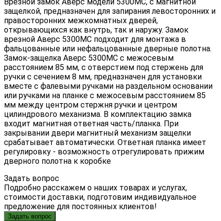
Врезной замок Аверс модели 5300МС, с магнитной
защелкой, предназначен для запирания левосторонних и
правосторонних межкомнатных дверей,
открывающихся как внутрь, так и наружу. Замок
врезной Аверс 5300МС подходит для монтажа в
фальцованные или нефальцованные дверные полотна.
Замок-защелка Аверс 5300МС с межосевым
расстоянием 85 мм, с отверстием под стержень для
ручки с сечением 8 мм, предназначен для установки
вместе с фалевыми ручками на раздельном основании
или ручками на планке с межосевым расстоянием 85
мм между центром стержня ручки и центром
цилиндрового механизма. В комплектацию замка
входит магнитная ответная часть/планка. При
закрывании двери магнитный механизм защелки
срабатывает автоматически. Ответная планка имеет
регулировку - возможность отрегулировать прижим
дверного полотна к коробке
Задать вопрос
Подробно расскажем о наших товарах и услугах,
стоимости доставки, подготовим индивидуальное
предложение для постоянных клиентов!
Задать вопрос