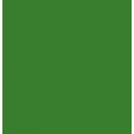
Посуда и принадлежности для пикника
Сад и огород
Всё для полива
Насосы
Опрыскиватели
Парники и теплицы
Прочее
Садовая техника
Садовый инвентарь
Культиваторы, рыхлители
Лопаты, вилы, грабли
Тяпки, плоскорезы, полольники
Секаторы. Кусторезы. Ножницы,
Тачки садовые, тележки
Умывальники садовые
Сантехника
Аксессуары для ванной комнаты
Водоснабжение
Металл. водопровод
ППРС
Зеркала для ванной комнаты
Комплектующие для смесителей
Лейки для душа