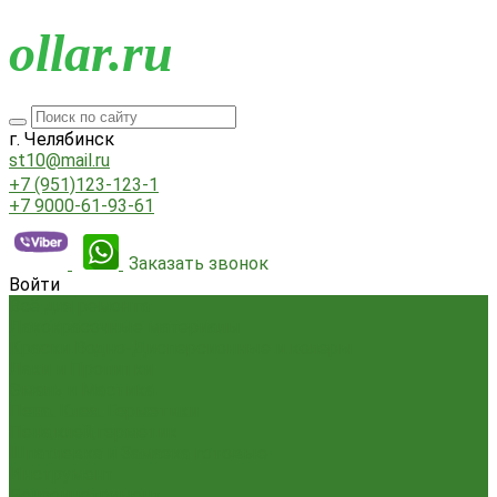
o
llar.ru
г. Челябинск
st10@mail.ru
+7 (951)123-123-1
+7 9000-61-93-61
Заказать звонок
Войти
Всё для ремонта
Лакокрасочные материалы
Краски Водно-Дисперсионные и колеры
Лаки и Пропитки
Эмаль и Мастика
Пена. Клея. Герметики
Пена,клей,герметик
Шпатлевка и Замазка готовые
Инструмент
Бензоинструмент