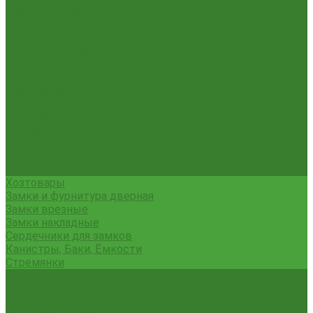
Смесители для умывальника
Унитазы
Товары для дома
Вешалки для одежды
Гладильные доски и сушилки для белья
Карнизы для штор
Карнизы круглые пристенные
Карнизы пластиковые потолочные
Коврики
Комоды пластиковые
Кровати раскладные
Подставки под цветы
Товары для уборки
Хозтовары
Замки и фурнитура дверная
Замки врезные
Замки накладные
Сердечники для замков
Канистры, Баки, Ёмкости
Стремянки
...
Всё для ремонта
Лакокрасочные материалы