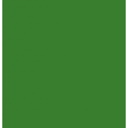
Пена,клей,герметик
Шпатлевка и Замазка готовые
Инструмент
Бензоинструмент
Пневмо- и гидроинструмент
Расходные материалы
Ручной инструмент
Электроинструмент
Кухня
Алюминиевая посуда
Посуда из нержавеющей стали
Посуда из чугуна
Термосы
Эмалированная посуда
Освещение
Люстры светодиодные
Точечные светильники
Отдых и туризм
Газовое оборудование
Мебель туристическая
Посуда и принадлежности для пикника
Сад и огород
Всё для полива
Насосы