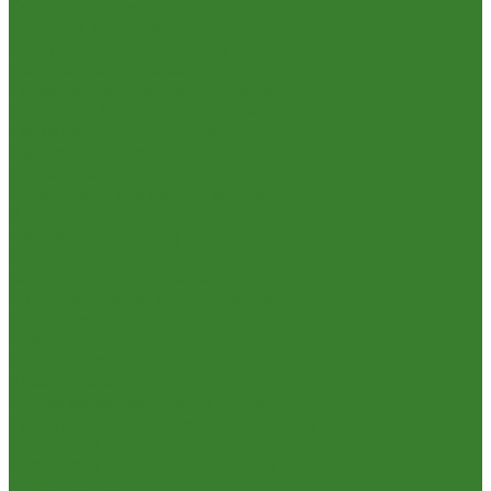
Садовая техника
Садовый инвентарь
Культиваторы, рыхлители
Лопаты, вилы, грабли
Тяпки, плоскорезы, полольники
Секаторы. Кусторезы. Ножницы,
Тачки садовые, тележки
Умывальники садовые
Сантехника
Аксессуары для ванной комнаты
Водоснабжение
Металл. водопровод
ППРС
Зеркала для ванной комнаты
Комплектующие для смесителей
Лейки для душа
Шланги для душа
Мойки на кухню
Каменные мойки
Мойки из нержавеющей стали
Радиаторы отопления и полотенцесушители
Смесители
Смесители для ванной комнаты
Смесители для кухни