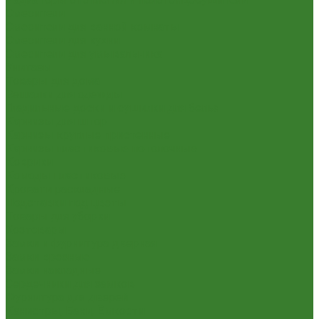
Смесители
Смесители для ванной комнаты
Смесители для кухни
Смесители для умывальника
Унитазы
Товары для дома
Вешалки для одежды
Гладильные доски и сушилки для белья
Карнизы для штор
Карнизы круглые пристенные
Карнизы пластиковые потолочные
Коврики
Комоды пластиковые
Кровати раскладные
Подставки под цветы
Товары для уборки
Хозтовары
Замки и фурнитура дверная
Замки врезные
Замки накладные
Сердечники для замков
Фурнитура для дверей
Канистры, Баки, Ёмкости