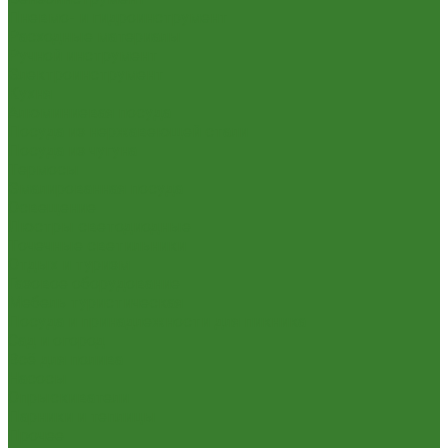
Пневмо- и гидроинструмент
Расходные материалы
Ручной инструмент
Электроинструмент
Кухня
Алюминиевая посуда
Посуда из нержавеющей стали
Посуда из чугуна
Термосы
Эмалированная посуда
Освещение
Люстры светодиодные
Точечные светильники
Отдых и туризм
Газовое оборудование
Мебель туристическая
Посуда и принадлежности для пикника
Сад и огород
Всё для полива
Насосы
Опрыскиватели
Парники и теплицы
Прочее