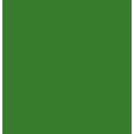
Опрыскиватели
Парники и теплицы
Прочее
Садовая техника
Садовый инвентарь
Культиваторы, рыхлители
Лопаты, вилы, грабли
Тяпки, плоскорезы, полольники
Секаторы. Кусторезы. Ножницы,
Тачки садовые, тележки
Умывальники садовые
Сантехника
Аксессуары для ванной комнаты
Водоснабжение
Металл. водопровод
ППРС
Зеркала для ванной комнаты
Комплектующие для смесителей
Лейки для душа
Шланги для душа
Мойки на кухню
Каменные мойки
Мойки из нержавеющей стали
Радиаторы отопления и полотенцесушители