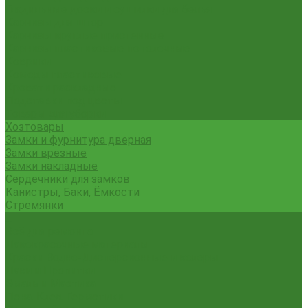
Гладильные доски и сушилки для белья
Карнизы для штор
Карнизы круглые пристенные
Карнизы пластиковые потолочные
Коврики
Комоды пластиковые
Кровати раскладные
Подставки под цветы
Товары для уборки
Хозтовары
Замки и фурнитура дверная
Замки врезные
Замки накладные
Сердечники для замков
Канистры, Баки, Ёмкости
Стремянки
...
Всё для ремонта
Лакокрасочные материалы
Краски Водно-Дисперсионные и колеры
Лаки и Пропитки
Эмаль и Мастика
Пена. Клея. Герметики