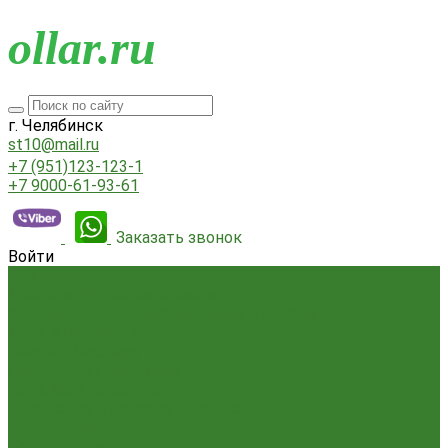
o
llar.ru
г. Челябинск
st10@mail.ru
+7 (951)123-123-1
+7 9000-61-93-61
Заказать звонок
Войти
Всё для ремонта
Лакокрасочные материалы
Краски Водно-Дисперсионные и колеры
Лаки и Пропитки
Эмаль и Мастика
Пена. Клея. Герметики
Пена,клей,герметик
Шпатлевка и Замазка готовые
Инструмент
Бензоинструмент