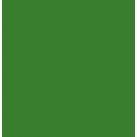
Тяпки, плоскорезы, полольники
Секаторы. Кусторезы. Ножницы,
Тачки садовые, тележки
Умывальники садовые
Сантехника
Аксессуары для ванной комнаты
Водоснабжение
Металл. водопровод
ППРС
Зеркала для ванной комнаты
Комплектующие для смесителей
Лейки для душа
Шланги для душа
Мойки на кухню
Каменные мойки
Мойки из нержавеющей стали
Радиаторы отопления и полотенцесушители
Смесители
Смесители для ванной комнаты
Смесители для кухни
Смесители для умывальника
Унитазы
Товары для дома
Вешалки для одежды