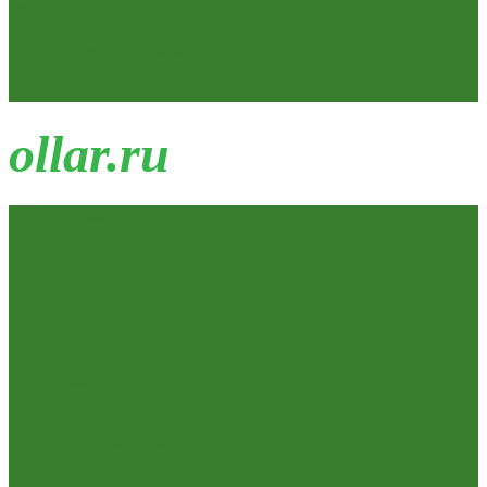
Замки накладные
Сердечники для замков
Фурнитура для дверей
Канистры, Баки, Ёмкости
Стремянки
o
llar.ru
Всё для ремонта
Лакокрасочные материалы
Краски Водно-Дисперсионные и колеры
Лаки и Пропитки
Эмаль и Мастика
Пена. Клея. Герметики
Пена,клей,герметик
Шпатлевка и Замазка готовые
Инструмент
Бензоинструмент
Пневмо- и гидроинструмент
Расходные материалы
Ручной инструмент
Электроинструмент