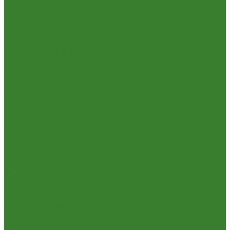
Краски Водно-Дисперсионные и колеры
Лаки и Пропитки
Эмаль и Мастика
Пена. Клея. Герметики
Пена,клей,герметик
Шпатлевка и Замазка готовые
Инструмент
Бензоинструмент
Пневмо- и гидроинструмент
Расходные материалы
Ручной инструмент
Электроинструмент
Кухня
Алюминиевая посуда
Посуда из нержавеющей стали
Посуда из чугуна
Термосы
Эмалированная посуда
Освещение
Люстры светодиодные
Точечные светильники
Отдых и туризм
Газовое оборудование
Мебель туристическая