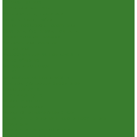
Садовая техника
Садовый инвентарь
Культиваторы, рыхлители
Лопаты, вилы, грабли
Тяпки, плоскорезы, полольники
Секаторы. Кусторезы. Ножницы,
Тачки садовые, тележки
Умывальники садовые
Сантехника
Аксессуары для ванной комнаты
Водоснабжение
Металл. водопровод
ППРС
Зеркала для ванной комнаты
Комплектующие для смесителей
Лейки для душа
Шланги для душа
Мойки на кухню
Каменные мойки
Мойки из нержавеющей стали
Радиаторы отопления и полотенцесушители
Смесители
Смесители для ванной комнаты
Смесители для кухни