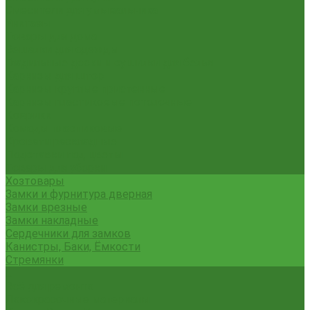
Смесители для умывальника
Унитазы
Товары для дома
Вешалки для одежды
Гладильные доски и сушилки для белья
Карнизы для штор
Карнизы круглые пристенные
Карнизы пластиковые потолочные
Коврики
Комоды пластиковые
Кровати раскладные
Подставки под цветы
Товары для уборки
Хозтовары
Замки и фурнитура дверная
Замки врезные
Замки накладные
Сердечники для замков
Канистры, Баки, Ёмкости
Стремянки
...
Всё для ремонта
Лакокрасочные материалы