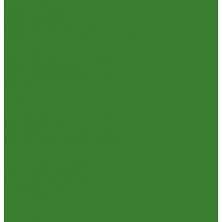
Шланги для душа
Мойки на кухню
Каменные мойки
Мойки из нержавеющей стали
Радиаторы отопления и полотенцесушители
Смесители
Смесители для ванной комнаты
Смесители для кухни
Смесители для умывальника
Унитазы
Товары для дома
Вешалки для одежды
Гладильные доски и сушилки для белья
Карнизы для штор
Карнизы круглые пристенные
Карнизы пластиковые потолочные
Коврики
Комоды пластиковые
Кровати раскладные
Подставки под цветы
Товары для уборки
Хозтовары
Замки и фурнитура дверная
Замки врезные