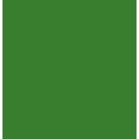
Посуда и принадлежности для пикника
Сад и огород
Всё для полива
Насосы
Опрыскиватели
Парники и теплицы
Прочее
Садовая техника
Садовый инвентарь
Культиваторы, рыхлители
Лопаты, вилы, грабли
Тяпки, плоскорезы, полольники
Секаторы. Кусторезы. Ножницы,
Тачки садовые, тележки
Умывальники садовые
Сантехника
Аксессуары для ванной комнаты
Водоснабжение
Металл. водопровод
ППРС
Зеркала для ванной комнаты
Комплектующие для смесителей
Лейки для душа