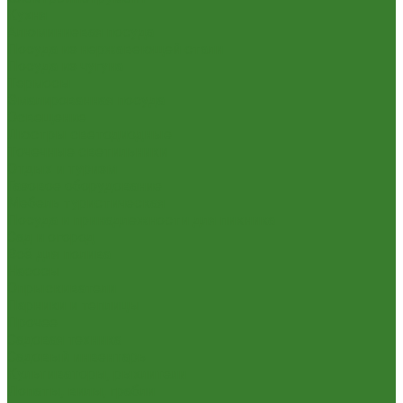
Кухня
Алюминиевая посуда
Посуда из нержавеющей стали
Посуда из чугуна
Термосы
Эмалированная посуда
Освещение
Люстры светодиодные
Точечные светильники
Отдых и туризм
Газовое оборудование
Мебель туристическая
Посуда и принадлежности для пикника
Сад и огород
Всё для полива
Насосы
Опрыскиватели
Парники и теплицы
Прочее
Садовая техника
Садовый инвентарь
Культиваторы, рыхлители
Лопаты, вилы, грабли