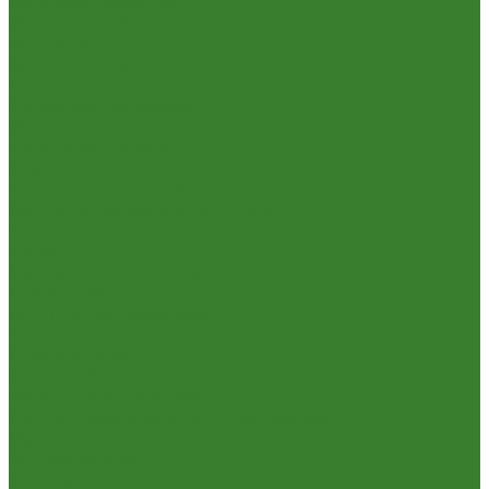
Пена,клей,герметик
Шпатлевка и Замазка готовые
Инструмент
Бензоинструмент
Пневмо- и гидроинструмент
Расходные материалы
Ручной инструмент
Электроинструмент
Кухня
Алюминиевая посуда
Посуда из нержавеющей стали
Посуда из чугуна
Термосы
Эмалированная посуда
Освещение
Люстры светодиодные
Точечные светильники
Отдых и туризм
Газовое оборудование
Мебель туристическая
Посуда и принадлежности для пикника
Сад и огород
Всё для полива
Насосы