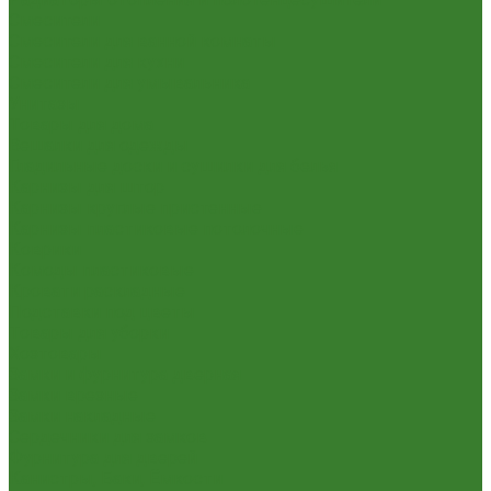
Смесители
Смесители для ванной комнаты
Смесители для кухни
Смесители для умывальника
Унитазы
Товары для дома
Вешалки для одежды
Гладильные доски и сушилки для белья
Карнизы для штор
Карнизы круглые пристенные
Карнизы пластиковые потолочные
Коврики
Комоды пластиковые
Кровати раскладные
Подставки под цветы
Товары для уборки
Хозтовары
Замки и фурнитура дверная
Замки врезные
Замки накладные
Сердечники для замков
Фурнитура для дверей
Канистры, Баки, Ёмкости