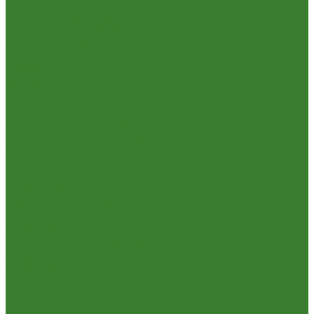
Тяпки, плоскорезы, полольники
Секаторы. Кусторезы. Ножницы,
Тачки садовые, тележки
Умывальники садовые
Сантехника
Аксессуары для ванной комнаты
Водоснабжение
Металл. водопровод
ППРС
Зеркала для ванной комнаты
Комплектующие для смесителей
Лейки для душа
Шланги для душа
Мойки на кухню
Каменные мойки
Мойки из нержавеющей стали
Радиаторы отопления и полотенцесушители
Смесители
Смесители для ванной комнаты
Смесители для кухни
Смесители для умывальника
Унитазы
Товары для дома
Вешалки для одежды