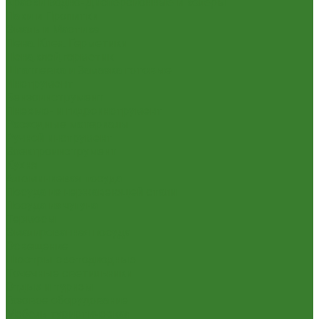
Краски Водно-Дисперсионные и колеры
Лаки и Пропитки
Эмаль и Мастика
Пена. Клея. Герметики
Пена,клей,герметик
Шпатлевка и Замазка готовые
Инструмент
Бензоинструмент
Пневмо- и гидроинструмент
Расходные материалы
Ручной инструмент
Электроинструмент
Кухня
Алюминиевая посуда
Посуда из нержавеющей стали
Посуда из чугуна
Термосы
Эмалированная посуда
Освещение
Люстры светодиодные
Точечные светильники
Отдых и туризм
Газовое оборудование
Мебель туристическая