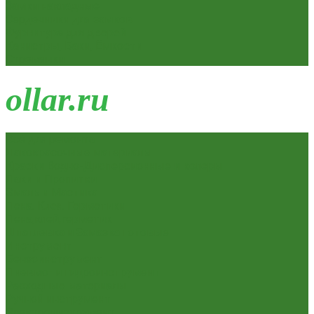
Замки накладные
Сердечники для замков
Фурнитура для дверей
Канистры, Баки, Ёмкости
Стремянки
o
llar.ru
Всё для ремонта
Лакокрасочные материалы
Краски Водно-Дисперсионные и колеры
Лаки и Пропитки
Эмаль и Мастика
Пена. Клея. Герметики
Пена,клей,герметик
Шпатлевка и Замазка готовые
Инструмент
Бензоинструмент
Пневмо- и гидроинструмент
Расходные материалы
Ручной инструмент
Электроинструмент