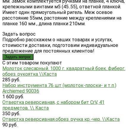
мм. Замок комплектуется ручками на планке, 4 ключа,
крепежными винтами м5 (45..55), ответной планкой.
Имеет один прямоугольный ригель. Меж осевое
расстояние 55мм, растояние между креплениями на
планке 160 мм , длина планки 210мм.
Задать вопрос
Подробно расскажем о наших товарах и услугах,
стоимости доставки, подготовим индивидуальное
предложение для постоянных клиентов!
Задать вопрос
C этим товаром покупают
Молоток слесарный. 1000 г. квадратный боек. фиберг.
обрез. рукоятка \\Каста
285 руб.
Набор инструмента 76 шт (молоток-плоски- и т.п.)
Archiemed 90036
1 600 руб.
Отвертка реверсивная, с набором бит CrV, 41
предметов. \\ Каста
350 руб.
Отвертка реверсивная.обрез. ручка кр.-чер. \\Каста
90 руб.