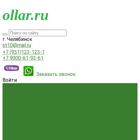
o
llar.ru
г. Челябинск
st10@mail.ru
+7 (951)123-123-1
+7 9000-61-93-61
Заказать звонок
Войти
Всё для ремонта
Лакокрасочные материалы
Краски Водно-Дисперсионные и колеры
Лаки и Пропитки
Эмаль и Мастика
Пена. Клея. Герметики
Пена,клей,герметик
Шпатлевка и Замазка готовые
Инструмент
Бензоинструмент