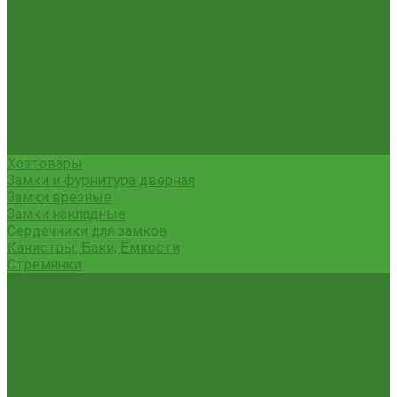
Гладильные доски и сушилки для белья
Карнизы для штор
Карнизы круглые пристенные
Карнизы пластиковые потолочные
Коврики
Комоды пластиковые
Кровати раскладные
Подставки под цветы
Товары для уборки
Хозтовары
Замки и фурнитура дверная
Замки врезные
Замки накладные
Сердечники для замков
Канистры, Баки, Ёмкости
Стремянки
...
Всё для ремонта
Лакокрасочные материалы
Краски Водно-Дисперсионные и колеры
Лаки и Пропитки
Эмаль и Мастика
Пена. Клея. Герметики