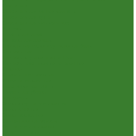
Смесители
Смесители для ванной комнаты
Смесители для кухни
Смесители для умывальника
Унитазы
Товары для дома
Вешалки для одежды
Гладильные доски и сушилки для белья
Карнизы для штор
Карнизы круглые пристенные
Карнизы пластиковые потолочные
Коврики
Комоды пластиковые
Кровати раскладные
Подставки под цветы
Товары для уборки
Хозтовары
Замки и фурнитура дверная
Замки врезные
Замки накладные
Сердечники для замков
Фурнитура для дверей
Канистры, Баки, Ёмкости