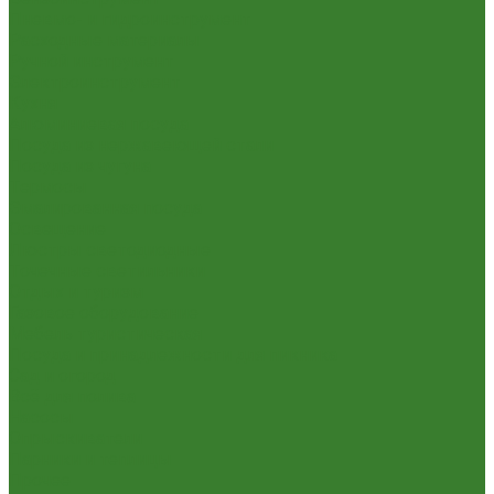
Пневмо- и гидроинструмент
Расходные материалы
Ручной инструмент
Электроинструмент
Кухня
Алюминиевая посуда
Посуда из нержавеющей стали
Посуда из чугуна
Термосы
Эмалированная посуда
Освещение
Люстры светодиодные
Точечные светильники
Отдых и туризм
Газовое оборудование
Мебель туристическая
Посуда и принадлежности для пикника
Сад и огород
Всё для полива
Насосы
Опрыскиватели
Парники и теплицы
Прочее