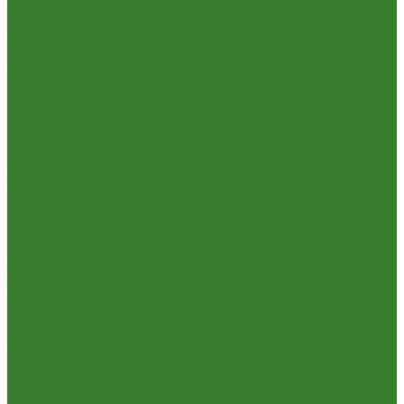
Пена,клей,герметик
Шпатлевка и Замазка готовые
Инструмент
Бензоинструмент
Пневмо- и гидроинструмент
Расходные материалы
Ручной инструмент
Электроинструмент
Кухня
Алюминиевая посуда
Посуда из нержавеющей стали
Посуда из чугуна
Термосы
Эмалированная посуда
Освещение
Люстры светодиодные
Точечные светильники
Отдых и туризм
Газовое оборудование
Мебель туристическая
Посуда и принадлежности для пикника
Сад и огород
Всё для полива
Насосы