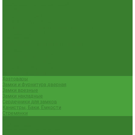
Смесители для умывальника
Унитазы
Товары для дома
Вешалки для одежды
Гладильные доски и сушилки для белья
Карнизы для штор
Карнизы круглые пристенные
Карнизы пластиковые потолочные
Коврики
Комоды пластиковые
Кровати раскладные
Подставки под цветы
Товары для уборки
Хозтовары
Замки и фурнитура дверная
Замки врезные
Замки накладные
Сердечники для замков
Канистры, Баки, Ёмкости
Стремянки
...
Всё для ремонта
Лакокрасочные материалы