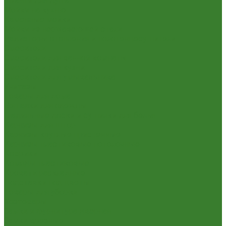
Шланги для душа
Мойки на кухню
Каменные мойки
Мойки из нержавеющей стали
Радиаторы отопления и полотенцесушители
Смесители
Смесители для ванной комнаты
Смесители для кухни
Смесители для умывальника
Унитазы
Товары для дома
Вешалки для одежды
Гладильные доски и сушилки для белья
Карнизы для штор
Карнизы круглые пристенные
Карнизы пластиковые потолочные
Коврики
Комоды пластиковые
Кровати раскладные
Подставки под цветы
Товары для уборки
Хозтовары
Замки и фурнитура дверная
Замки врезные