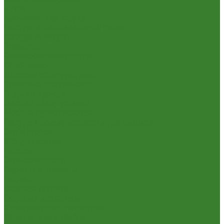
Кухня
Алюминиевая посуда
Посуда из нержавеющей стали
Посуда из чугуна
Термосы
Эмалированная посуда
Освещение
Люстры светодиодные
Точечные светильники
Отдых и туризм
Газовое оборудование
Мебель туристическая
Посуда и принадлежности для пикника
Сад и огород
Всё для полива
Насосы
Опрыскиватели
Парники и теплицы
Прочее
Садовая техника
Садовый инвентарь
Культиваторы, рыхлители
Лопаты, вилы, грабли