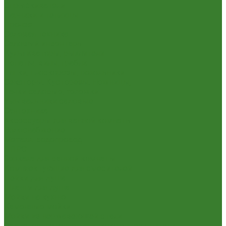
Опрыскиватели
Парники и теплицы
Прочее
Садовая техника
Садовый инвентарь
Культиваторы, рыхлители
Лопаты, вилы, грабли
Тяпки, плоскорезы, полольники
Секаторы. Кусторезы. Ножницы,
Тачки садовые, тележки
Умывальники садовые
Сантехника
Аксессуары для ванной комнаты
Водоснабжение
Металл. водопровод
ППРС
Зеркала для ванной комнаты
Комплектующие для смесителей
Лейки для душа
Шланги для душа
Мойки на кухню
Каменные мойки
Мойки из нержавеющей стали
Радиаторы отопления и полотенцесушители