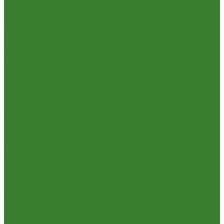
Садовая техника
Садовый инвентарь
Культиваторы, рыхлители
Лопаты, вилы, грабли
Тяпки, плоскорезы, полольники
Секаторы. Кусторезы. Ножницы,
Тачки садовые, тележки
Умывальники садовые
Сантехника
Аксессуары для ванной комнаты
Водоснабжение
Металл. водопровод
ППРС
Зеркала для ванной комнаты
Комплектующие для смесителей
Лейки для душа
Шланги для душа
Мойки на кухню
Каменные мойки
Мойки из нержавеющей стали
Радиаторы отопления и полотенцесушители
Смесители
Смесители для ванной комнаты
Смесители для кухни