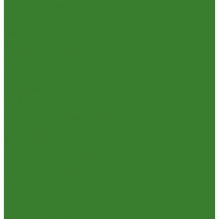
Посуда и принадлежности для пикника
Сад и огород
Всё для полива
Насосы
Опрыскиватели
Парники и теплицы
Прочее
Садовая техника
Садовый инвентарь
Культиваторы, рыхлители
Лопаты, вилы, грабли
Тяпки, плоскорезы, полольники
Секаторы. Кусторезы. Ножницы,
Тачки садовые, тележки
Умывальники садовые
Сантехника
Аксессуары для ванной комнаты
Водоснабжение
Металл. водопровод
ППРС
Зеркала для ванной комнаты
Комплектующие для смесителей
Лейки для душа