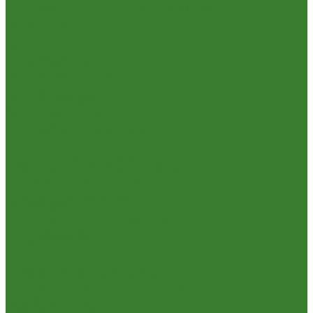
Посуда и принадлежности для пикника
Сад и огород
Всё для полива
Насосы
Опрыскиватели
Парники и теплицы
Прочее
Садовая техника
Садовый инвентарь
Культиваторы, рыхлители
Лопаты, вилы, грабли
Тяпки, плоскорезы, полольники
Секаторы. Кусторезы. Ножницы,
Тачки садовые, тележки
Умывальники садовые
Сантехника
Аксессуары для ванной комнаты
Водоснабжение
Металл. водопровод
ППРС
Зеркала для ванной комнаты
Комплектующие для смесителей
Лейки для душа