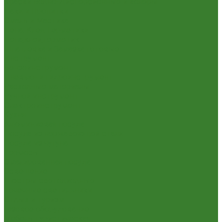
Краски Водно-Дисперсионные и колеры
Лаки и Пропитки
Эмаль и Мастика
Пена. Клея. Герметики
Пена,клей,герметик
Шпатлевка и Замазка готовые
Инструмент
Бензоинструмент
Пневмо- и гидроинструмент
Расходные материалы
Ручной инструмент
Электроинструмент
Кухня
Алюминиевая посуда
Посуда из нержавеющей стали
Посуда из чугуна
Термосы
Эмалированная посуда
Освещение
Люстры светодиодные
Точечные светильники
Отдых и туризм
Газовое оборудование
Мебель туристическая