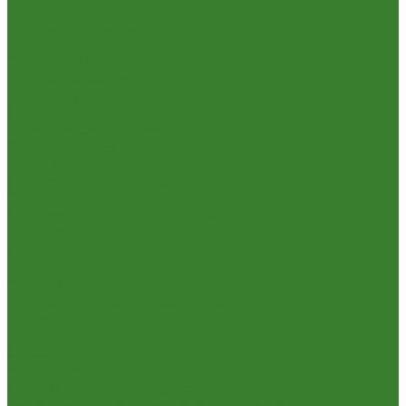
Опрыскиватели
Парники и теплицы
Прочее
Садовая техника
Садовый инвентарь
Культиваторы, рыхлители
Лопаты, вилы, грабли
Тяпки, плоскорезы, полольники
Секаторы. Кусторезы. Ножницы,
Тачки садовые, тележки
Умывальники садовые
Сантехника
Аксессуары для ванной комнаты
Водоснабжение
Металл. водопровод
ППРС
Зеркала для ванной комнаты
Комплектующие для смесителей
Лейки для душа
Шланги для душа
Мойки на кухню
Каменные мойки
Мойки из нержавеющей стали
Радиаторы отопления и полотенцесушители