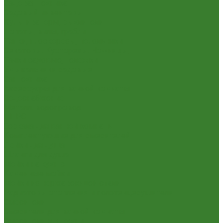
Садовая техника
Садовый инвентарь
Культиваторы, рыхлители
Лопаты, вилы, грабли
Тяпки, плоскорезы, полольники
Секаторы. Кусторезы. Ножницы,
Тачки садовые, тележки
Умывальники садовые
Сантехника
Аксессуары для ванной комнаты
Водоснабжение
Металл. водопровод
ППРС
Зеркала для ванной комнаты
Комплектующие для смесителей
Лейки для душа
Шланги для душа
Мойки на кухню
Каменные мойки
Мойки из нержавеющей стали
Радиаторы отопления и полотенцесушители
Смесители
Смесители для ванной комнаты
Смесители для кухни