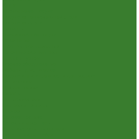
Кухня
Алюминиевая посуда
Посуда из нержавеющей стали
Посуда из чугуна
Термосы
Эмалированная посуда
Освещение
Люстры светодиодные
Точечные светильники
Отдых и туризм
Газовое оборудование
Мебель туристическая
Посуда и принадлежности для пикника
Сад и огород
Всё для полива
Насосы
Опрыскиватели
Парники и теплицы
Прочее
Садовая техника
Садовый инвентарь
Культиваторы, рыхлители
Лопаты, вилы, грабли