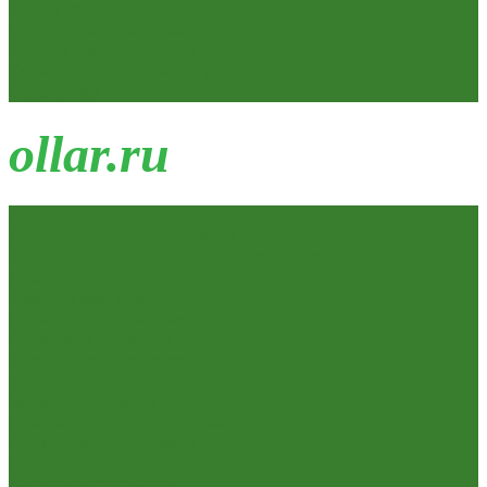
Замки накладные
Сердечники для замков
Фурнитура для дверей
Канистры, Баки, Ёмкости
Стремянки
o
llar.ru
Всё для ремонта
Лакокрасочные материалы
Краски Водно-Дисперсионные и колеры
Лаки и Пропитки
Эмаль и Мастика
Пена. Клея. Герметики
Пена,клей,герметик
Шпатлевка и Замазка готовые
Инструмент
Бензоинструмент
Пневмо- и гидроинструмент
Расходные материалы
Ручной инструмент
Электроинструмент