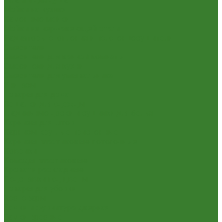
Шланги для душа
Мойки на кухню
Каменные мойки
Мойки из нержавеющей стали
Радиаторы отопления и полотенцесушители
Смесители
Смесители для ванной комнаты
Смесители для кухни
Смесители для умывальника
Унитазы
Товары для дома
Вешалки для одежды
Гладильные доски и сушилки для белья
Карнизы для штор
Карнизы круглые пристенные
Карнизы пластиковые потолочные
Коврики
Комоды пластиковые
Кровати раскладные
Подставки под цветы
Товары для уборки
Хозтовары
Замки и фурнитура дверная
Замки врезные