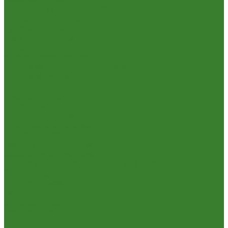
Пневмо- и гидроинструмент
Расходные материалы
Ручной инструмент
Электроинструмент
Кухня
Алюминиевая посуда
Посуда из нержавеющей стали
Посуда из чугуна
Термосы
Эмалированная посуда
Освещение
Люстры светодиодные
Точечные светильники
Отдых и туризм
Газовое оборудование
Мебель туристическая
Посуда и принадлежности для пикника
Сад и огород
Всё для полива
Насосы
Опрыскиватели
Парники и теплицы
Прочее