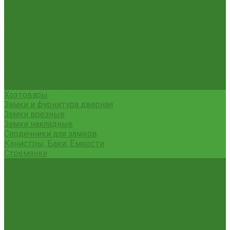
Гладильные доски и сушилки для белья
Карнизы для штор
Карнизы круглые пристенные
Карнизы пластиковые потолочные
Коврики
Комоды пластиковые
Кровати раскладные
Подставки под цветы
Товары для уборки
Хозтовары
Замки и фурнитура дверная
Замки врезные
Замки накладные
Сердечники для замков
Канистры, Баки, Ёмкости
Стремянки
...
Всё для ремонта
Лакокрасочные материалы
Краски Водно-Дисперсионные и колеры
Лаки и Пропитки
Эмаль и Мастика
Пена. Клея. Герметики