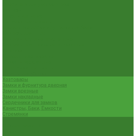
Смесители для умывальника
Унитазы
Товары для дома
Вешалки для одежды
Гладильные доски и сушилки для белья
Карнизы для штор
Карнизы круглые пристенные
Карнизы пластиковые потолочные
Коврики
Комоды пластиковые
Кровати раскладные
Подставки под цветы
Товары для уборки
Хозтовары
Замки и фурнитура дверная
Замки врезные
Замки накладные
Сердечники для замков
Канистры, Баки, Ёмкости
Стремянки
...
Всё для ремонта
Лакокрасочные материалы