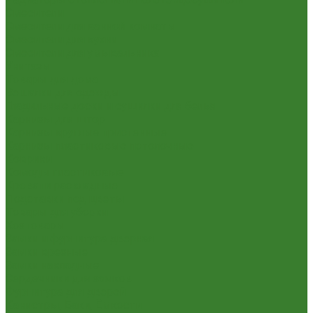
Смесители
Смесители для ванной комнаты
Смесители для кухни
Смесители для умывальника
Унитазы
Товары для дома
Вешалки для одежды
Гладильные доски и сушилки для белья
Карнизы для штор
Карнизы круглые пристенные
Карнизы пластиковые потолочные
Коврики
Комоды пластиковые
Кровати раскладные
Подставки под цветы
Товары для уборки
Хозтовары
Замки и фурнитура дверная
Замки врезные
Замки накладные
Сердечники для замков
Фурнитура для дверей
Канистры, Баки, Ёмкости