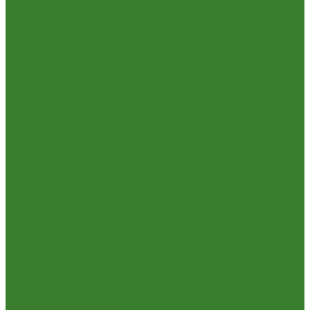
Тяпки, плоскорезы, полольники
Секаторы. Кусторезы. Ножницы,
Тачки садовые, тележки
Умывальники садовые
Сантехника
Аксессуары для ванной комнаты
Водоснабжение
Металл. водопровод
ППРС
Зеркала для ванной комнаты
Комплектующие для смесителей
Лейки для душа
Шланги для душа
Мойки на кухню
Каменные мойки
Мойки из нержавеющей стали
Радиаторы отопления и полотенцесушители
Смесители
Смесители для ванной комнаты
Смесители для кухни
Смесители для умывальника
Унитазы
Товары для дома
Вешалки для одежды