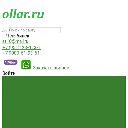
o
llar.ru
г. Челябинск
st10@mail.ru
+7 (951)123-123-1
+7 9000-61-93-61
Заказать звонок
Войти
Всё для ремонта
Лакокрасочные материалы
Краски Водно-Дисперсионные и колеры
Лаки и Пропитки
Эмаль и Мастика
Пена. Клея. Герметики
Пена,клей,герметик
Шпатлевка и Замазка готовые
Инструмент
Бензоинструмент