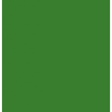
Пена,клей,герметик
Шпатлевка и Замазка готовые
Инструмент
Бензоинструмент
Пневмо- и гидроинструмент
Расходные материалы
Ручной инструмент
Электроинструмент
Кухня
Алюминиевая посуда
Посуда из нержавеющей стали
Посуда из чугуна
Термосы
Эмалированная посуда
Освещение
Люстры светодиодные
Точечные светильники
Отдых и туризм
Газовое оборудование
Мебель туристическая
Посуда и принадлежности для пикника
Сад и огород
Всё для полива
Насосы