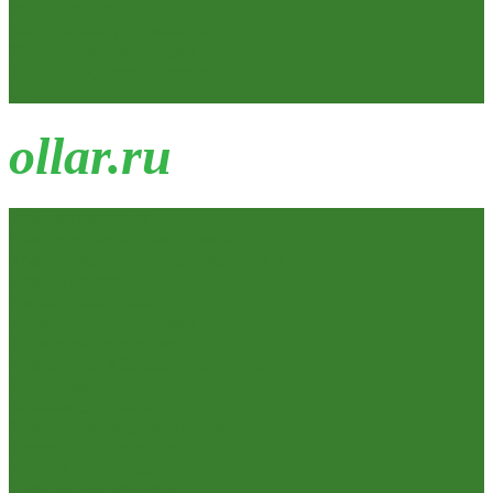
Замки накладные
Сердечники для замков
Фурнитура для дверей
Канистры, Баки, Ёмкости
Стремянки
o
llar.ru
Всё для ремонта
Лакокрасочные материалы
Краски Водно-Дисперсионные и колеры
Лаки и Пропитки
Эмаль и Мастика
Пена. Клея. Герметики
Пена,клей,герметик
Шпатлевка и Замазка готовые
Инструмент
Бензоинструмент
Пневмо- и гидроинструмент
Расходные материалы
Ручной инструмент
Электроинструмент