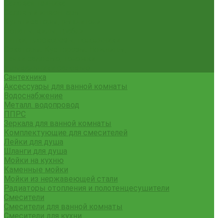
Садовая техника
Садовый инвентарь
Культиваторы, рыхлители
Лопаты, вилы, грабли
Тяпки, плоскорезы, полольники
Секаторы. Кусторезы. Ножницы,
Тачки садовые, тележки
Умывальники садовые
Сантехника
Аксессуары для ванной комнаты
Водоснабжение
Металл. водопровод
ППРС
Зеркала для ванной комнаты
Комплектующие для смесителей
Лейки для душа
Шланги для душа
Мойки на кухню
Каменные мойки
Мойки из нержавеющей стали
Радиаторы отопления и полотенцесушители
Смесители
Смесители для ванной комнаты
Смесители для кухни