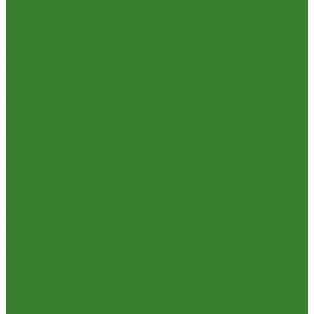
Опрыскиватели
Парники и теплицы
Прочее
Садовая техника
Садовый инвентарь
Культиваторы, рыхлители
Лопаты, вилы, грабли
Тяпки, плоскорезы, полольники
Секаторы. Кусторезы. Ножницы,
Тачки садовые, тележки
Умывальники садовые
Сантехника
Аксессуары для ванной комнаты
Водоснабжение
Металл. водопровод
ППРС
Зеркала для ванной комнаты
Комплектующие для смесителей
Лейки для душа
Шланги для душа
Мойки на кухню
Каменные мойки
Мойки из нержавеющей стали
Радиаторы отопления и полотенцесушители