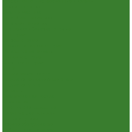
Краски Водно-Дисперсионные и колеры
Лаки и Пропитки
Эмаль и Мастика
Пена. Клея. Герметики
Пена,клей,герметик
Шпатлевка и Замазка готовые
Инструмент
Бензоинструмент
Пневмо- и гидроинструмент
Расходные материалы
Ручной инструмент
Электроинструмент
Кухня
Алюминиевая посуда
Посуда из нержавеющей стали
Посуда из чугуна
Термосы
Эмалированная посуда
Освещение
Люстры светодиодные
Точечные светильники
Отдых и туризм
Газовое оборудование
Мебель туристическая