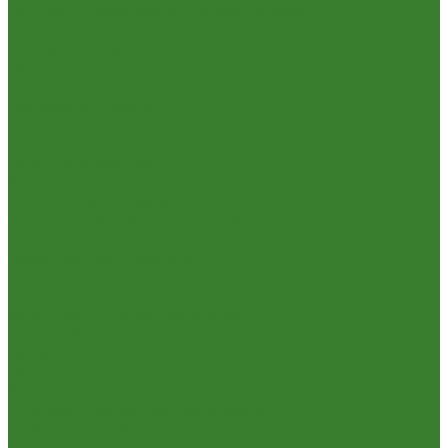
Посуда и принадлежности для пикника
Сад и огород
Всё для полива
Насосы
Опрыскиватели
Парники и теплицы
Прочее
Садовая техника
Садовый инвентарь
Культиваторы, рыхлители
Лопаты, вилы, грабли
Тяпки, плоскорезы, полольники
Секаторы. Кусторезы. Ножницы,
Тачки садовые, тележки
Умывальники садовые
Сантехника
Аксессуары для ванной комнаты
Водоснабжение
Металл. водопровод
ППРС
Зеркала для ванной комнаты
Комплектующие для смесителей
Лейки для душа