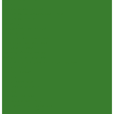
Кухня
Алюминиевая посуда
Посуда из нержавеющей стали
Посуда из чугуна
Термосы
Эмалированная посуда
Освещение
Люстры светодиодные
Точечные светильники
Отдых и туризм
Газовое оборудование
Мебель туристическая
Посуда и принадлежности для пикника
Сад и огород
Всё для полива
Насосы
Опрыскиватели
Парники и теплицы
Прочее
Садовая техника
Садовый инвентарь
Культиваторы, рыхлители
Лопаты, вилы, грабли