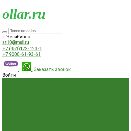
o
llar.ru
г. Челябинск
st10@mail.ru
+7 (951)123-123-1
+7 9000-61-93-61
Заказать звонок
Войти
Всё для ремонта
Лакокрасочные материалы
Краски Водно-Дисперсионные и колеры
Лаки и Пропитки
Эмаль и Мастика
Пена. Клея. Герметики
Пена,клей,герметик
Шпатлевка и Замазка готовые
Инструмент
Бензоинструмент