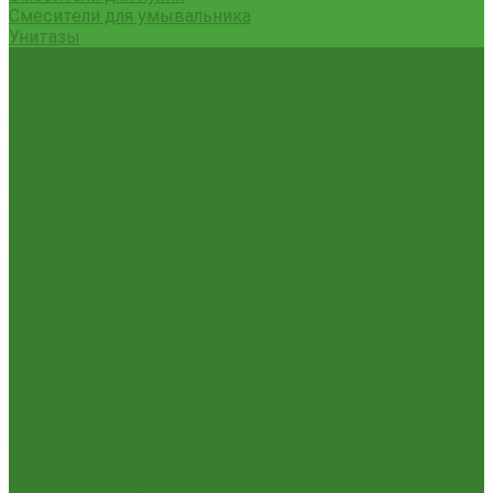
Смесители для умывальника
Унитазы
Товары для дома
Вешалки для одежды
Гладильные доски и сушилки для белья
Карнизы для штор
Карнизы круглые пристенные
Карнизы пластиковые потолочные
Коврики
Комоды пластиковые
Кровати раскладные
Подставки под цветы
Товары для уборки
Хозтовары
Замки и фурнитура дверная
Замки врезные
Замки накладные
Сердечники для замков
Канистры, Баки, Ёмкости
Стремянки
...
Всё для ремонта
Лакокрасочные материалы