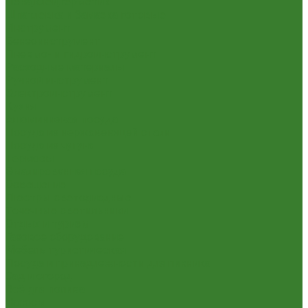
Пена,клей,герметик
Шпатлевка и Замазка готовые
Инструмент
Бензоинструмент
Пневмо- и гидроинструмент
Расходные материалы
Ручной инструмент
Электроинструмент
Кухня
Алюминиевая посуда
Посуда из нержавеющей стали
Посуда из чугуна
Термосы
Эмалированная посуда
Освещение
Люстры светодиодные
Точечные светильники
Отдых и туризм
Газовое оборудование
Мебель туристическая
Посуда и принадлежности для пикника
Сад и огород
Всё для полива
Насосы