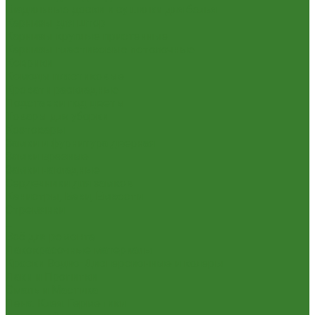
Гладильные доски и сушилки для белья
Карнизы для штор
Карнизы круглые пристенные
Карнизы пластиковые потолочные
Коврики
Комоды пластиковые
Кровати раскладные
Подставки под цветы
Товары для уборки
Хозтовары
Замки и фурнитура дверная
Замки врезные
Замки накладные
Сердечники для замков
Канистры, Баки, Ёмкости
Стремянки
...
Всё для ремонта
Лакокрасочные материалы
Краски Водно-Дисперсионные и колеры
Лаки и Пропитки
Эмаль и Мастика
Пена. Клея. Герметики