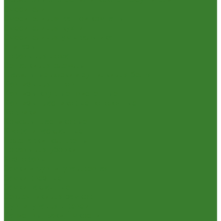
Смесители
Смесители для ванной комнаты
Смесители для кухни
Смесители для умывальника
Унитазы
Товары для дома
Вешалки для одежды
Гладильные доски и сушилки для белья
Карнизы для штор
Карнизы круглые пристенные
Карнизы пластиковые потолочные
Коврики
Комоды пластиковые
Кровати раскладные
Подставки под цветы
Товары для уборки
Хозтовары
Замки и фурнитура дверная
Замки врезные
Замки накладные
Сердечники для замков
Фурнитура для дверей
Канистры, Баки, Ёмкости