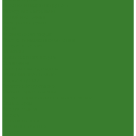
Пневмо- и гидроинструмент
Расходные материалы
Ручной инструмент
Электроинструмент
Кухня
Алюминиевая посуда
Посуда из нержавеющей стали
Посуда из чугуна
Термосы
Эмалированная посуда
Освещение
Люстры светодиодные
Точечные светильники
Отдых и туризм
Газовое оборудование
Мебель туристическая
Посуда и принадлежности для пикника
Сад и огород
Всё для полива
Насосы
Опрыскиватели
Парники и теплицы
Прочее