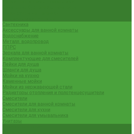
Тяпки, плоскорезы, полольники
Секаторы. Кусторезы. Ножницы,
Тачки садовые, тележки
Умывальники садовые
Сантехника
Аксессуары для ванной комнаты
Водоснабжение
Металл. водопровод
ППРС
Зеркала для ванной комнаты
Комплектующие для смесителей
Лейки для душа
Шланги для душа
Мойки на кухню
Каменные мойки
Мойки из нержавеющей стали
Радиаторы отопления и полотенцесушители
Смесители
Смесители для ванной комнаты
Смесители для кухни
Смесители для умывальника
Унитазы
Товары для дома
Вешалки для одежды