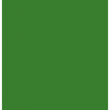
Шланги для душа
Мойки на кухню
Каменные мойки
Мойки из нержавеющей стали
Радиаторы отопления и полотенцесушители
Смесители
Смесители для ванной комнаты
Смесители для кухни
Смесители для умывальника
Унитазы
Товары для дома
Вешалки для одежды
Гладильные доски и сушилки для белья
Карнизы для штор
Карнизы круглые пристенные
Карнизы пластиковые потолочные
Коврики
Комоды пластиковые
Кровати раскладные
Подставки под цветы
Товары для уборки
Хозтовары
Замки и фурнитура дверная
Замки врезные