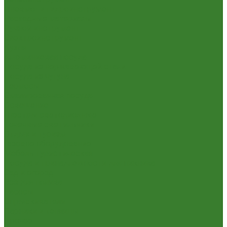
Пневмо- и гидроинструмент
Расходные материалы
Ручной инструмент
Электроинструмент
Кухня
Алюминиевая посуда
Посуда из нержавеющей стали
Посуда из чугуна
Термосы
Эмалированная посуда
Освещение
Люстры светодиодные
Точечные светильники
Отдых и туризм
Газовое оборудование
Мебель туристическая
Посуда и принадлежности для пикника
Сад и огород
Всё для полива
Насосы
Опрыскиватели
Парники и теплицы
Прочее