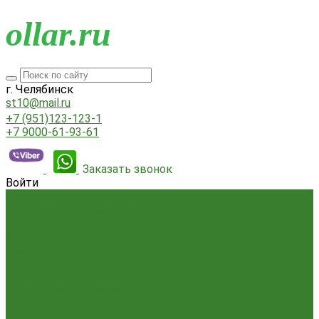
o
llar.ru
г. Челябинск
st10@mail.ru
+7 (951)123-123-1
+7 9000-61-93-61
Заказать звонок
Войти
Всё для ремонта
Лакокрасочные материалы
Краски Водно-Дисперсионные и колеры
Лаки и Пропитки
Эмаль и Мастика
Пена. Клея. Герметики
Пена,клей,герметик
Шпатлевка и Замазка готовые
Инструмент
Бензоинструмент