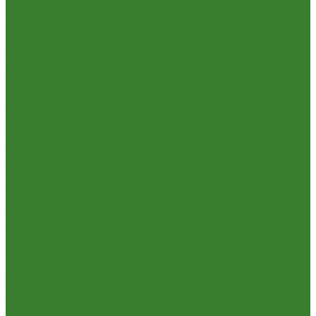
Шланги для душа
Мойки на кухню
Каменные мойки
Мойки из нержавеющей стали
Радиаторы отопления и полотенцесушители
Смесители
Смесители для ванной комнаты
Смесители для кухни
Смесители для умывальника
Унитазы
Товары для дома
Вешалки для одежды
Гладильные доски и сушилки для белья
Карнизы для штор
Карнизы круглые пристенные
Карнизы пластиковые потолочные
Коврики
Комоды пластиковые
Кровати раскладные
Подставки под цветы
Товары для уборки
Хозтовары
Замки и фурнитура дверная
Замки врезные