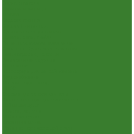
Опрыскиватели
Парники и теплицы
Прочее
Садовая техника
Садовый инвентарь
Культиваторы, рыхлители
Лопаты, вилы, грабли
Тяпки, плоскорезы, полольники
Секаторы. Кусторезы. Ножницы,
Тачки садовые, тележки
Умывальники садовые
Сантехника
Аксессуары для ванной комнаты
Водоснабжение
Металл. водопровод
ППРС
Зеркала для ванной комнаты
Комплектующие для смесителей
Лейки для душа
Шланги для душа
Мойки на кухню
Каменные мойки
Мойки из нержавеющей стали
Радиаторы отопления и полотенцесушители