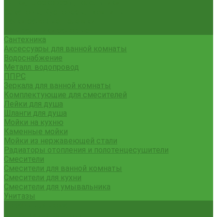
Тяпки, плоскорезы, полольники
Секаторы. Кусторезы. Ножницы,
Тачки садовые, тележки
Умывальники садовые
Сантехника
Аксессуары для ванной комнаты
Водоснабжение
Металл. водопровод
ППРС
Зеркала для ванной комнаты
Комплектующие для смесителей
Лейки для душа
Шланги для душа
Мойки на кухню
Каменные мойки
Мойки из нержавеющей стали
Радиаторы отопления и полотенцесушители
Смесители
Смесители для ванной комнаты
Смесители для кухни
Смесители для умывальника
Унитазы
Товары для дома
Вешалки для одежды