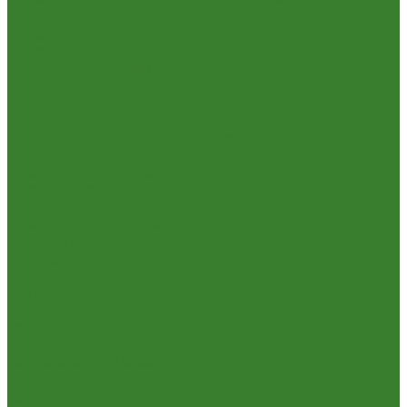
Смесители
Смесители для ванной комнаты
Смесители для кухни
Смесители для умывальника
Унитазы
Товары для дома
Вешалки для одежды
Гладильные доски и сушилки для белья
Карнизы для штор
Карнизы круглые пристенные
Карнизы пластиковые потолочные
Коврики
Комоды пластиковые
Кровати раскладные
Подставки под цветы
Товары для уборки
Хозтовары
Замки и фурнитура дверная
Замки врезные
Замки накладные
Сердечники для замков
Фурнитура для дверей
Канистры, Баки, Ёмкости