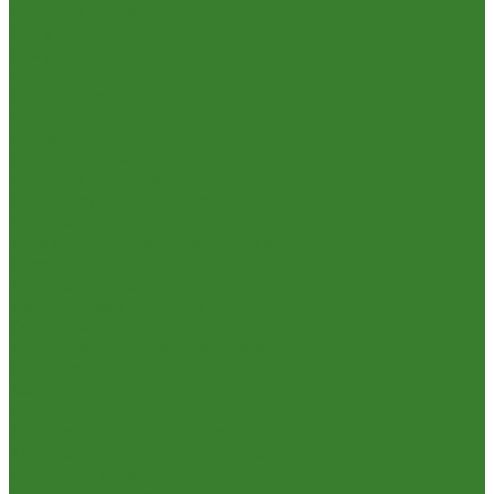
Посуда и принадлежности для пикника
Сад и огород
Всё для полива
Насосы
Опрыскиватели
Парники и теплицы
Прочее
Садовая техника
Садовый инвентарь
Культиваторы, рыхлители
Лопаты, вилы, грабли
Тяпки, плоскорезы, полольники
Секаторы. Кусторезы. Ножницы,
Тачки садовые, тележки
Умывальники садовые
Сантехника
Аксессуары для ванной комнаты
Водоснабжение
Металл. водопровод
ППРС
Зеркала для ванной комнаты
Комплектующие для смесителей
Лейки для душа