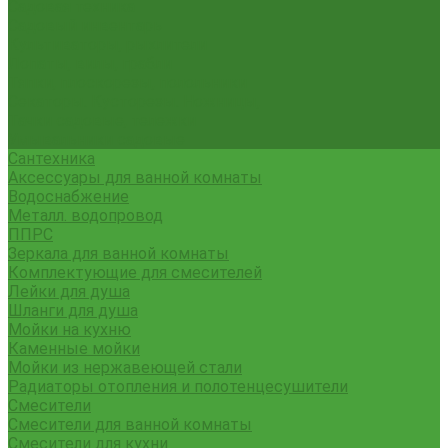
Садовая техника
Садовый инвентарь
Культиваторы, рыхлители
Лопаты, вилы, грабли
Тяпки, плоскорезы, полольники
Секаторы. Кусторезы. Ножницы,
Тачки садовые, тележки
Умывальники садовые
Сантехника
Аксессуары для ванной комнаты
Водоснабжение
Металл. водопровод
ППРС
Зеркала для ванной комнаты
Комплектующие для смесителей
Лейки для душа
Шланги для душа
Мойки на кухню
Каменные мойки
Мойки из нержавеющей стали
Радиаторы отопления и полотенцесушители
Смесители
Смесители для ванной комнаты
Смесители для кухни