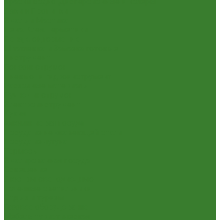
Краски Водно-Дисперсионные и колеры
Лаки и Пропитки
Эмаль и Мастика
Пена. Клея. Герметики
Пена,клей,герметик
Шпатлевка и Замазка готовые
Инструмент
Бензоинструмент
Пневмо- и гидроинструмент
Расходные материалы
Ручной инструмент
Электроинструмент
Кухня
Алюминиевая посуда
Посуда из нержавеющей стали
Посуда из чугуна
Термосы
Эмалированная посуда
Освещение
Люстры светодиодные
Точечные светильники
Отдых и туризм
Газовое оборудование
Мебель туристическая