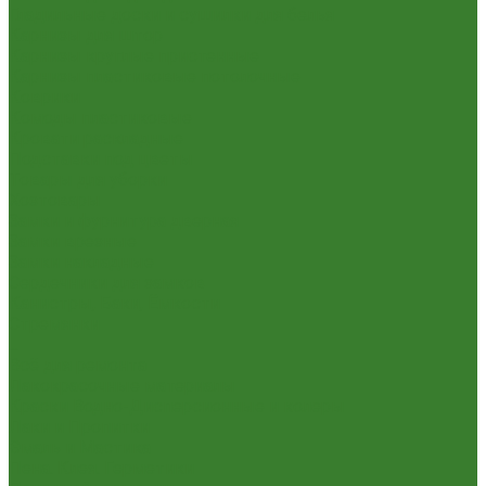
Гладильные доски и сушилки для белья
Карнизы для штор
Карнизы круглые пристенные
Карнизы пластиковые потолочные
Коврики
Комоды пластиковые
Кровати раскладные
Подставки под цветы
Товары для уборки
Хозтовары
Замки и фурнитура дверная
Замки врезные
Замки накладные
Сердечники для замков
Канистры, Баки, Ёмкости
Стремянки
...
Всё для ремонта
Лакокрасочные материалы
Краски Водно-Дисперсионные и колеры
Лаки и Пропитки
Эмаль и Мастика
Пена. Клея. Герметики