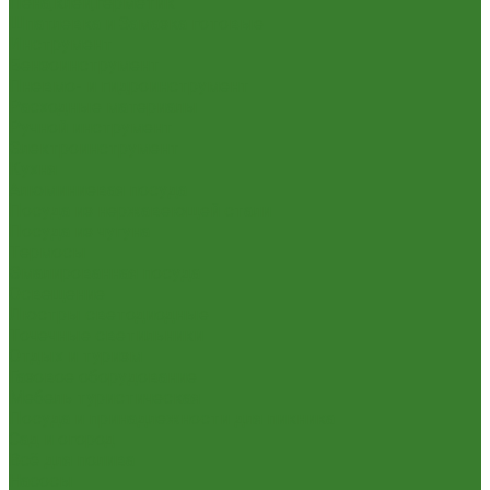
Пена,клей,герметик
Шпатлевка и Замазка готовые
Инструмент
Бензоинструмент
Пневмо- и гидроинструмент
Расходные материалы
Ручной инструмент
Электроинструмент
Кухня
Алюминиевая посуда
Посуда из нержавеющей стали
Посуда из чугуна
Термосы
Эмалированная посуда
Освещение
Люстры светодиодные
Точечные светильники
Отдых и туризм
Газовое оборудование
Мебель туристическая
Посуда и принадлежности для пикника
Сад и огород
Всё для полива
Насосы