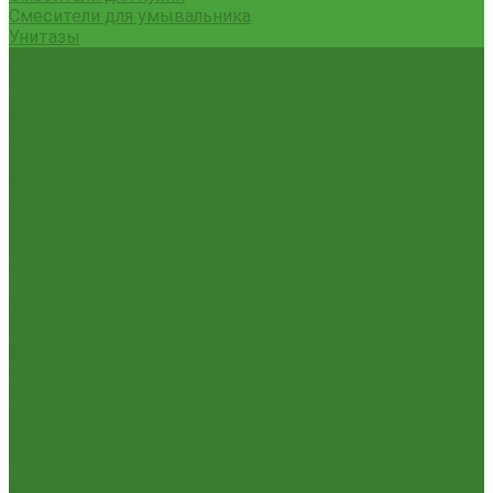
Смесители для умывальника
Унитазы
Товары для дома
Вешалки для одежды
Гладильные доски и сушилки для белья
Карнизы для штор
Карнизы круглые пристенные
Карнизы пластиковые потолочные
Коврики
Комоды пластиковые
Кровати раскладные
Подставки под цветы
Товары для уборки
Хозтовары
Замки и фурнитура дверная
Замки врезные
Замки накладные
Сердечники для замков
Канистры, Баки, Ёмкости
Стремянки
...
Всё для ремонта
Лакокрасочные материалы