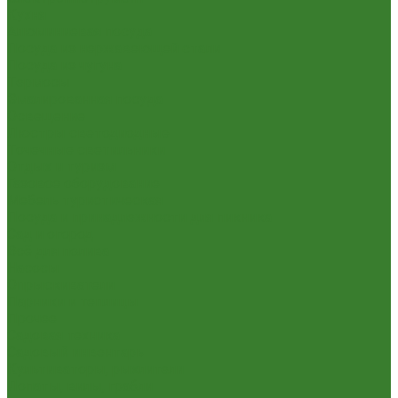
Кухня
Алюминиевая посуда
Посуда из нержавеющей стали
Посуда из чугуна
Термосы
Эмалированная посуда
Освещение
Люстры светодиодные
Точечные светильники
Отдых и туризм
Газовое оборудование
Мебель туристическая
Посуда и принадлежности для пикника
Сад и огород
Всё для полива
Насосы
Опрыскиватели
Парники и теплицы
Прочее
Садовая техника
Садовый инвентарь
Культиваторы, рыхлители
Лопаты, вилы, грабли