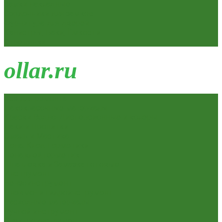
Замки накладные
Сердечники для замков
Фурнитура для дверей
Канистры, Баки, Ёмкости
Стремянки
o
llar.ru
Всё для ремонта
Лакокрасочные материалы
Краски Водно-Дисперсионные и колеры
Лаки и Пропитки
Эмаль и Мастика
Пена. Клея. Герметики
Пена,клей,герметик
Шпатлевка и Замазка готовые
Инструмент
Бензоинструмент
Пневмо- и гидроинструмент
Расходные материалы
Ручной инструмент
Электроинструмент