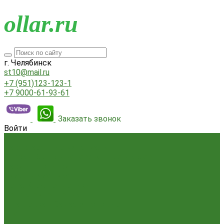
o
llar.ru
г. Челябинск
st10@mail.ru
+7 (951)123-123-1
+7 9000-61-93-61
Заказать звонок
Войти
Всё для ремонта
Лакокрасочные материалы
Краски Водно-Дисперсионные и колеры
Лаки и Пропитки
Эмаль и Мастика
Пена. Клея. Герметики
Пена,клей,герметик
Шпатлевка и Замазка готовые
Инструмент
Бензоинструмент