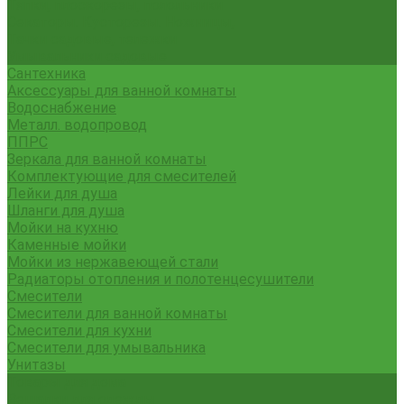
Тяпки, плоскорезы, полольники
Секаторы. Кусторезы. Ножницы,
Тачки садовые, тележки
Умывальники садовые
Сантехника
Аксессуары для ванной комнаты
Водоснабжение
Металл. водопровод
ППРС
Зеркала для ванной комнаты
Комплектующие для смесителей
Лейки для душа
Шланги для душа
Мойки на кухню
Каменные мойки
Мойки из нержавеющей стали
Радиаторы отопления и полотенцесушители
Смесители
Смесители для ванной комнаты
Смесители для кухни
Смесители для умывальника
Унитазы
Товары для дома
Вешалки для одежды