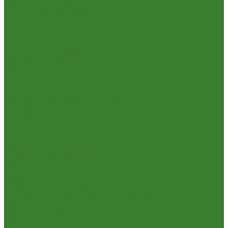
Пена,клей,герметик
Шпатлевка и Замазка готовые
Инструмент
Бензоинструмент
Пневмо- и гидроинструмент
Расходные материалы
Ручной инструмент
Электроинструмент
Кухня
Алюминиевая посуда
Посуда из нержавеющей стали
Посуда из чугуна
Термосы
Эмалированная посуда
Освещение
Люстры светодиодные
Точечные светильники
Отдых и туризм
Газовое оборудование
Мебель туристическая
Посуда и принадлежности для пикника
Сад и огород
Всё для полива
Насосы