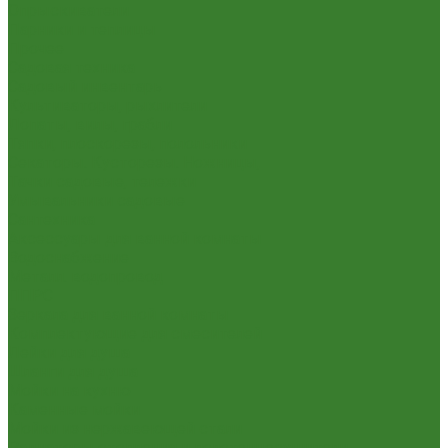
Опрыскиватели
Парники и теплицы
Прочее
Садовая техника
Садовый инвентарь
Культиваторы, рыхлители
Лопаты, вилы, грабли
Тяпки, плоскорезы, полольники
Секаторы. Кусторезы. Ножницы,
Тачки садовые, тележки
Умывальники садовые
Сантехника
Аксессуары для ванной комнаты
Водоснабжение
Металл. водопровод
ППРС
Зеркала для ванной комнаты
Комплектующие для смесителей
Лейки для душа
Шланги для душа
Мойки на кухню
Каменные мойки
Мойки из нержавеющей стали
Радиаторы отопления и полотенцесушители