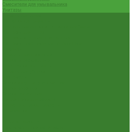
Смесители для умывальника
Унитазы
Товары для дома
Вешалки для одежды
Гладильные доски и сушилки для белья
Карнизы для штор
Карнизы круглые пристенные
Карнизы пластиковые потолочные
Коврики
Комоды пластиковые
Кровати раскладные
Подставки под цветы
Товары для уборки
Хозтовары
Замки и фурнитура дверная
Замки врезные
Замки накладные
Сердечники для замков
Канистры, Баки, Ёмкости
Стремянки
...
Всё для ремонта
Лакокрасочные материалы