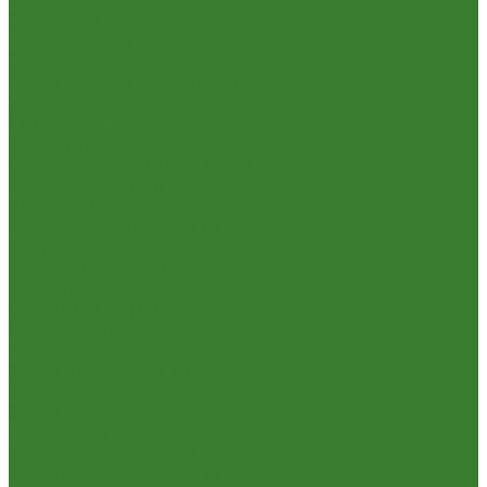
Смесители
Смесители для ванной комнаты
Смесители для кухни
Смесители для умывальника
Унитазы
Товары для дома
Вешалки для одежды
Гладильные доски и сушилки для белья
Карнизы для штор
Карнизы круглые пристенные
Карнизы пластиковые потолочные
Коврики
Комоды пластиковые
Кровати раскладные
Подставки под цветы
Товары для уборки
Хозтовары
Замки и фурнитура дверная
Замки врезные
Замки накладные
Сердечники для замков
Фурнитура для дверей
Канистры, Баки, Ёмкости