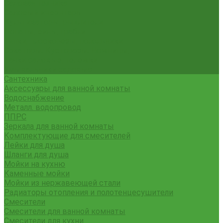
Садовая техника
Садовый инвентарь
Культиваторы, рыхлители
Лопаты, вилы, грабли
Тяпки, плоскорезы, полольники
Секаторы. Кусторезы. Ножницы,
Тачки садовые, тележки
Умывальники садовые
Сантехника
Аксессуары для ванной комнаты
Водоснабжение
Металл. водопровод
ППРС
Зеркала для ванной комнаты
Комплектующие для смесителей
Лейки для душа
Шланги для душа
Мойки на кухню
Каменные мойки
Мойки из нержавеющей стали
Радиаторы отопления и полотенцесушители
Смесители
Смесители для ванной комнаты
Смесители для кухни