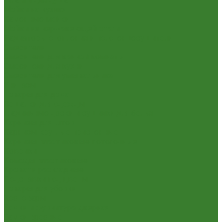
Шланги для душа
Мойки на кухню
Каменные мойки
Мойки из нержавеющей стали
Радиаторы отопления и полотенцесушители
Смесители
Смесители для ванной комнаты
Смесители для кухни
Смесители для умывальника
Унитазы
Товары для дома
Вешалки для одежды
Гладильные доски и сушилки для белья
Карнизы для штор
Карнизы круглые пристенные
Карнизы пластиковые потолочные
Коврики
Комоды пластиковые
Кровати раскладные
Подставки под цветы
Товары для уборки
Хозтовары
Замки и фурнитура дверная
Замки врезные