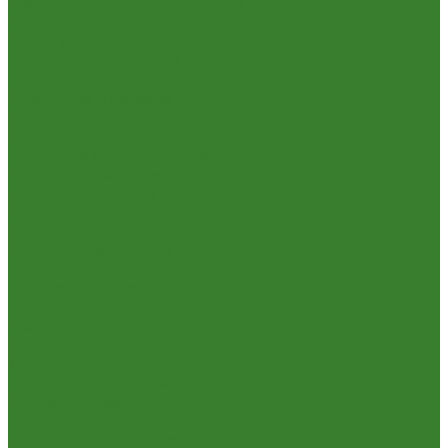
Краски Водно-Дисперсионные и колеры
Лаки и Пропитки
Эмаль и Мастика
Пена. Клея. Герметики
Пена,клей,герметик
Шпатлевка и Замазка готовые
Инструмент
Бензоинструмент
Пневмо- и гидроинструмент
Расходные материалы
Ручной инструмент
Электроинструмент
Кухня
Алюминиевая посуда
Посуда из нержавеющей стали
Посуда из чугуна
Термосы
Эмалированная посуда
Освещение
Люстры светодиодные
Точечные светильники
Отдых и туризм
Газовое оборудование
Мебель туристическая