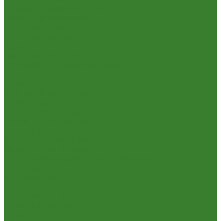
Пневмо- и гидроинструмент
Расходные материалы
Ручной инструмент
Электроинструмент
Кухня
Алюминиевая посуда
Посуда из нержавеющей стали
Посуда из чугуна
Термосы
Эмалированная посуда
Освещение
Люстры светодиодные
Точечные светильники
Отдых и туризм
Газовое оборудование
Мебель туристическая
Посуда и принадлежности для пикника
Сад и огород
Всё для полива
Насосы
Опрыскиватели
Парники и теплицы
Прочее