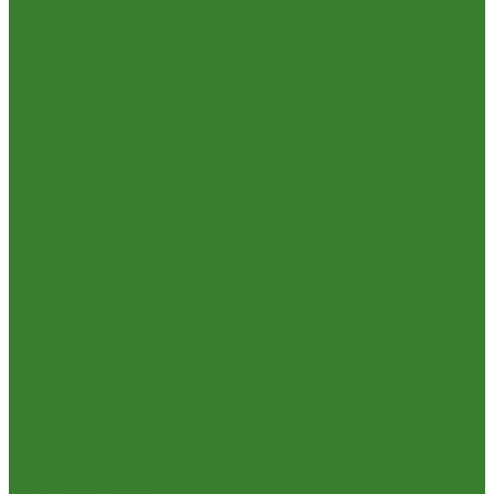
Посуда и принадлежности для пикника
Сад и огород
Всё для полива
Насосы
Опрыскиватели
Парники и теплицы
Прочее
Садовая техника
Садовый инвентарь
Культиваторы, рыхлители
Лопаты, вилы, грабли
Тяпки, плоскорезы, полольники
Секаторы. Кусторезы. Ножницы,
Тачки садовые, тележки
Умывальники садовые
Сантехника
Аксессуары для ванной комнаты
Водоснабжение
Металл. водопровод
ППРС
Зеркала для ванной комнаты
Комплектующие для смесителей
Лейки для душа