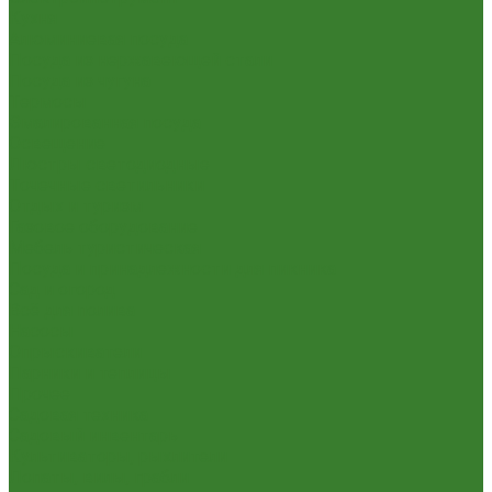
Кухня
Алюминиевая посуда
Посуда из нержавеющей стали
Посуда из чугуна
Термосы
Эмалированная посуда
Освещение
Люстры светодиодные
Точечные светильники
Отдых и туризм
Газовое оборудование
Мебель туристическая
Посуда и принадлежности для пикника
Сад и огород
Всё для полива
Насосы
Опрыскиватели
Парники и теплицы
Прочее
Садовая техника
Садовый инвентарь
Культиваторы, рыхлители
Лопаты, вилы, грабли