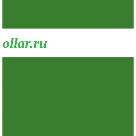
Замки накладные
Сердечники для замков
Фурнитура для дверей
Канистры, Баки, Ёмкости
Стремянки
o
llar.ru
Всё для ремонта
Лакокрасочные материалы
Краски Водно-Дисперсионные и колеры
Лаки и Пропитки
Эмаль и Мастика
Пена. Клея. Герметики
Пена,клей,герметик
Шпатлевка и Замазка готовые
Инструмент
Бензоинструмент
Пневмо- и гидроинструмент
Расходные материалы
Ручной инструмент
Электроинструмент