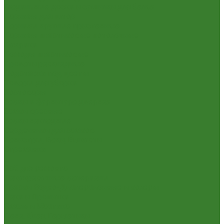
Гладильные доски и сушилки для белья
Карнизы для штор
Карнизы круглые пристенные
Карнизы пластиковые потолочные
Коврики
Комоды пластиковые
Кровати раскладные
Подставки под цветы
Товары для уборки
Хозтовары
Замки и фурнитура дверная
Замки врезные
Замки накладные
Сердечники для замков
Канистры, Баки, Ёмкости
Стремянки
...
Всё для ремонта
Лакокрасочные материалы
Краски Водно-Дисперсионные и колеры
Лаки и Пропитки
Эмаль и Мастика
Пена. Клея. Герметики