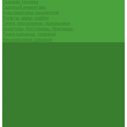
Садовая техника
Садовый инвентарь
Культиваторы, рыхлители
Лопаты, вилы, грабли
Тяпки, плоскорезы, полольники
Секаторы. Кусторезы. Ножницы,
Тачки садовые, тележки
Умывальники садовые
Сантехника
Аксессуары для ванной комнаты
Водоснабжение
Металл. водопровод
ППРС
Зеркала для ванной комнаты
Комплектующие для смесителей
Лейки для душа
Шланги для душа
Мойки на кухню
Каменные мойки
Мойки из нержавеющей стали
Радиаторы отопления и полотенцесушители
Смесители
Смесители для ванной комнаты
Смесители для кухни