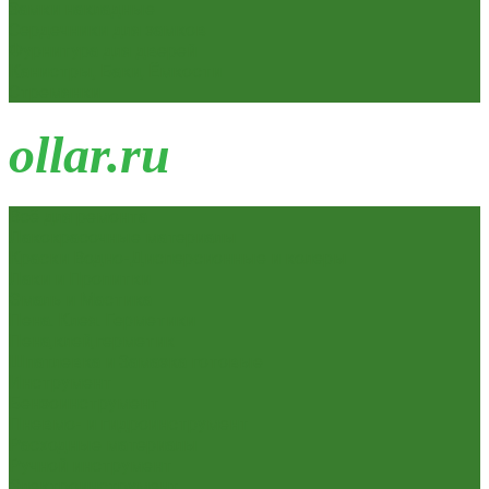
Замки накладные
Сердечники для замков
Фурнитура для дверей
Канистры, Баки, Ёмкости
Стремянки
o
llar.ru
Всё для ремонта
Лакокрасочные материалы
Краски Водно-Дисперсионные и колеры
Лаки и Пропитки
Эмаль и Мастика
Пена. Клея. Герметики
Пена,клей,герметик
Шпатлевка и Замазка готовые
Инструмент
Бензоинструмент
Пневмо- и гидроинструмент
Расходные материалы
Ручной инструмент
Электроинструмент