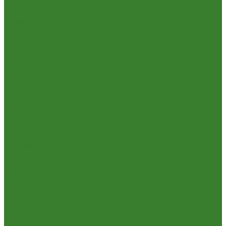
Краски Водно-Дисперсионные и колеры
Лаки и Пропитки
Эмаль и Мастика
Пена. Клея. Герметики
Пена,клей,герметик
Шпатлевка и Замазка готовые
Инструмент
Бензоинструмент
Пневмо- и гидроинструмент
Расходные материалы
Ручной инструмент
Электроинструмент
Кухня
Алюминиевая посуда
Посуда из нержавеющей стали
Посуда из чугуна
Термосы
Эмалированная посуда
Освещение
Люстры светодиодные
Точечные светильники
Отдых и туризм
Газовое оборудование
Мебель туристическая