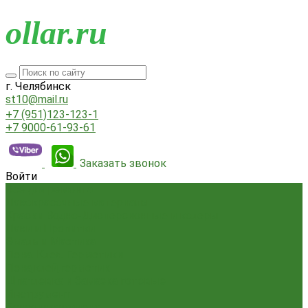
o
llar.ru
г. Челябинск
st10@mail.ru
+7 (951)123-123-1
+7 9000-61-93-61
Заказать звонок
Войти
Всё для ремонта
Лакокрасочные материалы
Краски Водно-Дисперсионные и колеры
Лаки и Пропитки
Эмаль и Мастика
Пена. Клея. Герметики
Пена,клей,герметик
Шпатлевка и Замазка готовые
Инструмент
Бензоинструмент