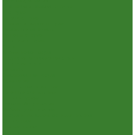
Пена,клей,герметик
Шпатлевка и Замазка готовые
Инструмент
Бензоинструмент
Пневмо- и гидроинструмент
Расходные материалы
Ручной инструмент
Электроинструмент
Кухня
Алюминиевая посуда
Посуда из нержавеющей стали
Посуда из чугуна
Термосы
Эмалированная посуда
Освещение
Люстры светодиодные
Точечные светильники
Отдых и туризм
Газовое оборудование
Мебель туристическая
Посуда и принадлежности для пикника
Сад и огород
Всё для полива
Насосы