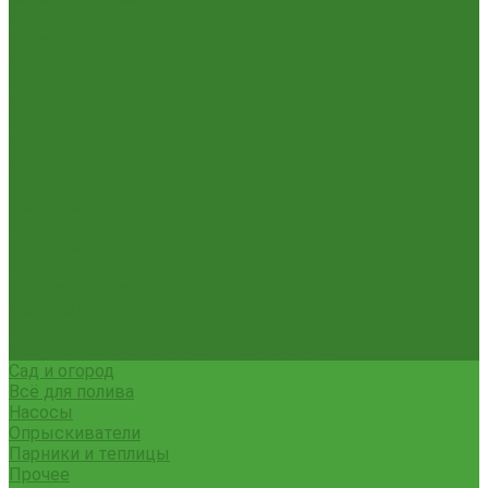
Пневмо- и гидроинструмент
Расходные материалы
Ручной инструмент
Электроинструмент
Кухня
Алюминиевая посуда
Посуда из нержавеющей стали
Посуда из чугуна
Термосы
Эмалированная посуда
Освещение
Люстры светодиодные
Точечные светильники
Отдых и туризм
Газовое оборудование
Мебель туристическая
Посуда и принадлежности для пикника
Сад и огород
Всё для полива
Насосы
Опрыскиватели
Парники и теплицы
Прочее