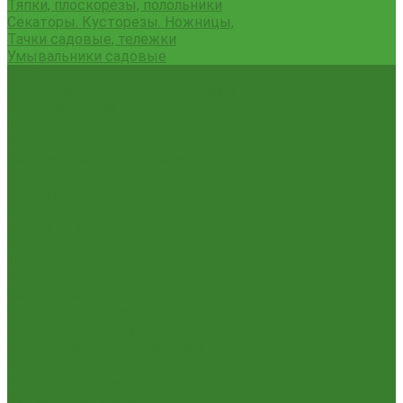
Тяпки, плоскорезы, полольники
Секаторы. Кусторезы. Ножницы,
Тачки садовые, тележки
Умывальники садовые
Сантехника
Аксессуары для ванной комнаты
Водоснабжение
Металл. водопровод
ППРС
Зеркала для ванной комнаты
Комплектующие для смесителей
Лейки для душа
Шланги для душа
Мойки на кухню
Каменные мойки
Мойки из нержавеющей стали
Радиаторы отопления и полотенцесушители
Смесители
Смесители для ванной комнаты
Смесители для кухни
Смесители для умывальника
Унитазы
Товары для дома
Вешалки для одежды