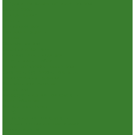
Посуда и принадлежности для пикника
Сад и огород
Всё для полива
Насосы
Опрыскиватели
Парники и теплицы
Прочее
Садовая техника
Садовый инвентарь
Культиваторы, рыхлители
Лопаты, вилы, грабли
Тяпки, плоскорезы, полольники
Секаторы. Кусторезы. Ножницы,
Тачки садовые, тележки
Умывальники садовые
Сантехника
Аксессуары для ванной комнаты
Водоснабжение
Металл. водопровод
ППРС
Зеркала для ванной комнаты
Комплектующие для смесителей
Лейки для душа