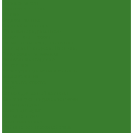
Опрыскиватели
Парники и теплицы
Прочее
Садовая техника
Садовый инвентарь
Культиваторы, рыхлители
Лопаты, вилы, грабли
Тяпки, плоскорезы, полольники
Секаторы. Кусторезы. Ножницы,
Тачки садовые, тележки
Умывальники садовые
Сантехника
Аксессуары для ванной комнаты
Водоснабжение
Металл. водопровод
ППРС
Зеркала для ванной комнаты
Комплектующие для смесителей
Лейки для душа
Шланги для душа
Мойки на кухню
Каменные мойки
Мойки из нержавеющей стали
Радиаторы отопления и полотенцесушители