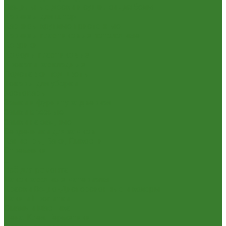
Гладильные доски и сушилки для белья
Карнизы для штор
Карнизы круглые пристенные
Карнизы пластиковые потолочные
Коврики
Комоды пластиковые
Кровати раскладные
Подставки под цветы
Товары для уборки
Хозтовары
Замки и фурнитура дверная
Замки врезные
Замки накладные
Сердечники для замков
Канистры, Баки, Ёмкости
Стремянки
...
Всё для ремонта
Лакокрасочные материалы
Краски Водно-Дисперсионные и колеры
Лаки и Пропитки
Эмаль и Мастика
Пена. Клея. Герметики