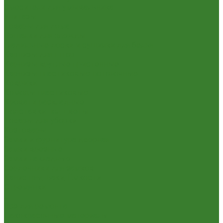
Смесители для умывальника
Унитазы
Товары для дома
Вешалки для одежды
Гладильные доски и сушилки для белья
Карнизы для штор
Карнизы круглые пристенные
Карнизы пластиковые потолочные
Коврики
Комоды пластиковые
Кровати раскладные
Подставки под цветы
Товары для уборки
Хозтовары
Замки и фурнитура дверная
Замки врезные
Замки накладные
Сердечники для замков
Канистры, Баки, Ёмкости
Стремянки
...
Всё для ремонта
Лакокрасочные материалы