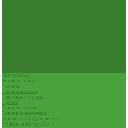
Кухня
Алюминиевая посуда
Посуда из нержавеющей стали
Посуда из чугуна
Термосы
Эмалированная посуда
Освещение
Люстры светодиодные
Точечные светильники
Отдых и туризм
Газовое оборудование
Мебель туристическая
Посуда и принадлежности для пикника
Сад и огород
Всё для полива
Насосы
Опрыскиватели
Парники и теплицы
Прочее
Садовая техника
Садовый инвентарь
Культиваторы, рыхлители
Лопаты, вилы, грабли