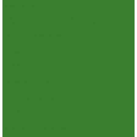
Шланги для душа
Мойки на кухню
Каменные мойки
Мойки из нержавеющей стали
Радиаторы отопления и полотенцесушители
Смесители
Смесители для ванной комнаты
Смесители для кухни
Смесители для умывальника
Унитазы
Товары для дома
Вешалки для одежды
Гладильные доски и сушилки для белья
Карнизы для штор
Карнизы круглые пристенные
Карнизы пластиковые потолочные
Коврики
Комоды пластиковые
Кровати раскладные
Подставки под цветы
Товары для уборки
Хозтовары
Замки и фурнитура дверная
Замки врезные