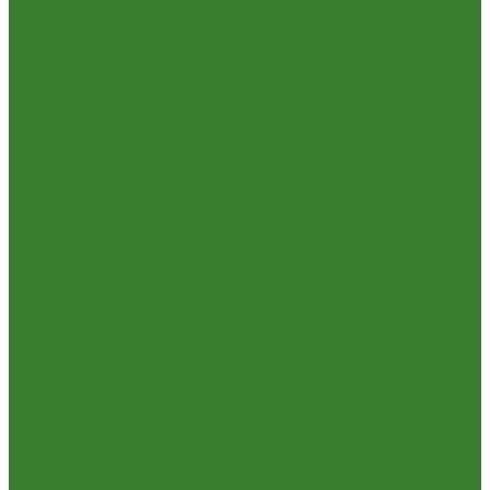
Смесители
Смесители для ванной комнаты
Смесители для кухни
Смесители для умывальника
Унитазы
Товары для дома
Вешалки для одежды
Гладильные доски и сушилки для белья
Карнизы для штор
Карнизы круглые пристенные
Карнизы пластиковые потолочные
Коврики
Комоды пластиковые
Кровати раскладные
Подставки под цветы
Товары для уборки
Хозтовары
Замки и фурнитура дверная
Замки врезные
Замки накладные
Сердечники для замков
Фурнитура для дверей
Канистры, Баки, Ёмкости