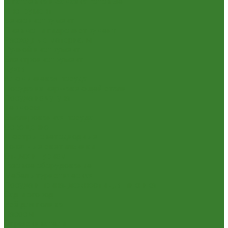
Шпатлевка и Замазка готовые
Инструмент
Бензоинструмент
Пневмо- и гидроинструмент
Расходные материалы
Ручной инструмент
Электроинструмент
Кухня
Алюминиевая посуда
Посуда из нержавеющей стали
Посуда из чугуна
Термосы
Эмалированная посуда
Освещение
Люстры светодиодные
Точечные светильники
Отдых и туризм
Газовое оборудование
Мебель туристическая
Посуда и принадлежности для пикника
Сад и огород
Всё для полива
Насосы
Опрыскиватели