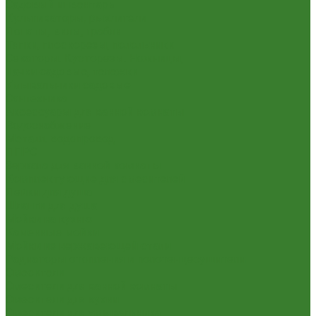
Садовый инвентарь
Культиваторы, рыхлители
Лопаты, вилы, грабли
Тяпки, плоскорезы, полольники
Секаторы. Кусторезы. Ножницы,
Тачки садовые, тележки
Умывальники садовые
Сантехника
Аксессуары для ванной комнаты
Водоснабжение
Металл. водопровод
ППРС
Зеркала для ванной комнаты
Комплектующие для смесителей
Лейки для душа
Шланги для душа
Мойки на кухню
Каменные мойки
Мойки из нержавеющей стали
Радиаторы отопления и полотенцесушители
Смесители
Смесители для ванной комнаты
Смесители для кухни
Смесители для умывальника