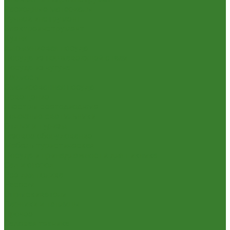
Расходные материалы
Ручной инструмент
Электроинструмент
Кухня
Алюминиевая посуда
Посуда из нержавеющей стали
Посуда из чугуна
Термосы
Эмалированная посуда
Освещение
Люстры светодиодные
Точечные светильники
Отдых и туризм
Газовое оборудование
Мебель туристическая
Посуда и принадлежности для пикника
Сад и огород
Всё для полива
Насосы
Опрыскиватели
Парники и теплицы
Прочее
Садовая техника