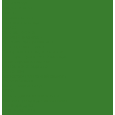
Сад и огород
Всё для полива
Насосы
Опрыскиватели
Парники и теплицы
Прочее
Садовая техника
Садовый инвентарь
Культиваторы, рыхлители
Лопаты, вилы, грабли
Тяпки, плоскорезы, полольники
Секаторы. Кусторезы. Ножницы,
Тачки садовые, тележки
Умывальники садовые
Сантехника
Аксессуары для ванной комнаты
Водоснабжение
Металл. водопровод
ППРС
Зеркала для ванной комнаты
Комплектующие для смесителей
Лейки для душа
Шланги для душа