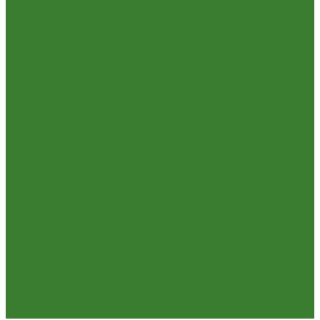
Смесители для ванной комнаты
Смесители для кухни
Смесители для умывальника
Унитазы
Товары для дома
Вешалки для одежды
Гладильные доски и сушилки для белья
Карнизы для штор
Карнизы круглые пристенные
Карнизы пластиковые потолочные
Коврики
Комоды пластиковые
Кровати раскладные
Подставки под цветы
Товары для уборки
Хозтовары
Замки и фурнитура дверная
Замки врезные
Замки накладные
Сердечники для замков
Фурнитура для дверей
Канистры, Баки, Ёмкости
Стремянки