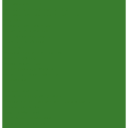
Карнизы для штор
Карнизы круглые пристенные
Карнизы пластиковые потолочные
Коврики
Комоды пластиковые
Кровати раскладные
Подставки под цветы
Товары для уборки
Хозтовары
Замки и фурнитура дверная
Замки врезные
Замки накладные
Сердечники для замков
Канистры, Баки, Ёмкости
Стремянки
...
Всё для ремонта
Лакокрасочные материалы
Краски Водно-Дисперсионные и колеры
Лаки и Пропитки
Эмаль и Мастика
Пена. Клея. Герметики
Пена,клей,герметик