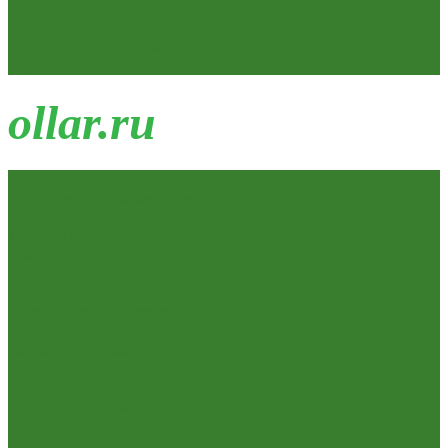
Сердечники для замков
Фурнитура для дверей
Канистры, Баки, Ёмкости
Стремянки
o
llar.ru
Всё для ремонта
Лакокрасочные материалы
Краски Водно-Дисперсионные и колеры
Лаки и Пропитки
Эмаль и Мастика
Пена. Клея. Герметики
Пена,клей,герметик
Шпатлевка и Замазка готовые
Инструмент
Бензоинструмент
Пневмо- и гидроинструмент
Расходные материалы
Ручной инструмент
Электроинструмент
Кухня