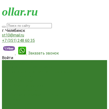
o
llar.ru
г. Челябинск
st10@mail.ru
+7 (351) 248 60 35
Заказать звонок
Войти
Всё для ремонта
Лакокрасочные материалы
Краски Водно-Дисперсионные и колеры
Лаки и Пропитки
Эмаль и Мастика
Пена. Клея. Герметики
Пена,клей,герметик
Шпатлевка и Замазка готовые
Инструмент
Бензоинструмент
Пневмо- и гидроинструмент