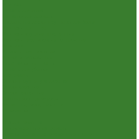
Унитазы
Товары для дома
Вешалки для одежды
Гладильные доски и сушилки для белья
Карнизы для штор
Карнизы круглые пристенные
Карнизы пластиковые потолочные
Коврики
Комоды пластиковые
Кровати раскладные
Подставки под цветы
Товары для уборки
Хозтовары
Замки и фурнитура дверная
Замки врезные
Замки накладные
Сердечники для замков
Канистры, Баки, Ёмкости
Стремянки
...
Всё для ремонта
Лакокрасочные материалы
Краски Водно-Дисперсионные и колеры