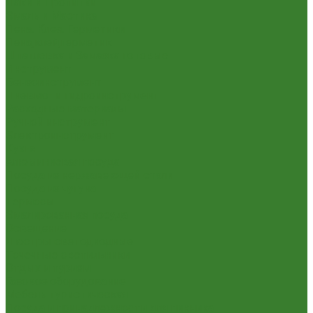
Лаки и Пропитки
Эмаль и Мастика
Пена. Клея. Герметики
Пена,клей,герметик
Шпатлевка и Замазка готовые
Инструмент
Бензоинструмент
Пневмо- и гидроинструмент
Расходные материалы
Ручной инструмент
Электроинструмент
Кухня
Алюминиевая посуда
Посуда из нержавеющей стали
Посуда из чугуна
Термосы
Эмалированная посуда
Освещение
Люстры светодиодные
Точечные светильники
Отдых и туризм
Газовое оборудование
Мебель туристическая
Посуда и принадлежности для пикника