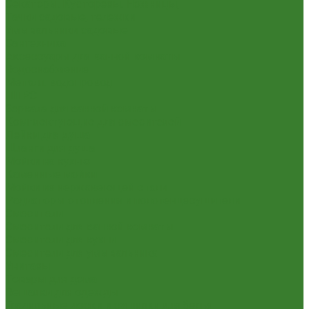
Секаторы. Кусторезы. Ножницы,
Тачки садовые, тележки
Умывальники садовые
Сантехника
Аксессуары для ванной комнаты
Водоснабжение
Металл. водопровод
ППРС
Зеркала для ванной комнаты
Комплектующие для смесителей
Лейки для душа
Шланги для душа
Мойки на кухню
Каменные мойки
Мойки из нержавеющей стали
Радиаторы отопления и полотенцесушители
Смесители
Смесители для ванной комнаты
Смесители для кухни
Смесители для умывальника
Унитазы
Товары для дома
Вешалки для одежды
Гладильные доски и сушилки для белья