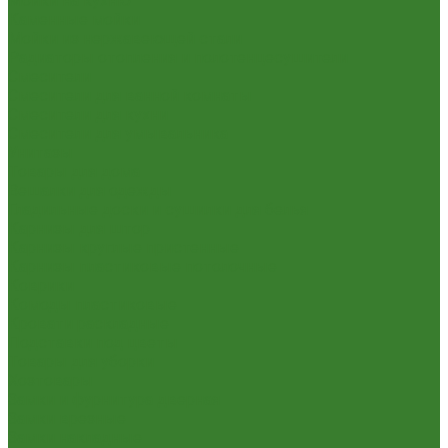
Мойки на кухню
Каменные мойки
Мойки из нержавеющей стали
Радиаторы отопления и полотенцесушители
Смесители
Смесители для ванной комнаты
Смесители для кухни
Смесители для умывальника
Унитазы
Товары для дома
Вешалки для одежды
Гладильные доски и сушилки для белья
Карнизы для штор
Карнизы круглые пристенные
Карнизы пластиковые потолочные
Коврики
Комоды пластиковые
Кровати раскладные
Подставки под цветы
Товары для уборки
Хозтовары
Замки и фурнитура дверная
Замки врезные
Замки накладные