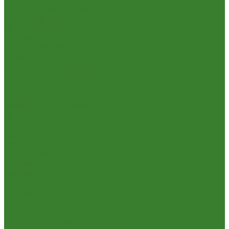
Алюминиевая посуда
Посуда из нержавеющей стали
Посуда из чугуна
Термосы
Эмалированная посуда
Освещение
Люстры светодиодные
Точечные светильники
Отдых и туризм
Газовое оборудование
Мебель туристическая
Посуда и принадлежности для пикника
Сад и огород
Всё для полива
Насосы
Опрыскиватели
Парники и теплицы
Прочее
Садовая техника
Садовый инвентарь
Культиваторы, рыхлители
Лопаты, вилы, грабли
Тяпки, плоскорезы, полольники