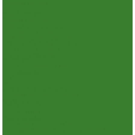
Парники и теплицы
Прочее
Садовая техника
Садовый инвентарь
Культиваторы, рыхлители
Лопаты, вилы, грабли
Тяпки, плоскорезы, полольники
Секаторы. Кусторезы. Ножницы,
Тачки садовые, тележки
Умывальники садовые
Сантехника
Аксессуары для ванной комнаты
Водоснабжение
Металл. водопровод
ППРС
Зеркала для ванной комнаты
Комплектующие для смесителей
Лейки для душа
Шланги для душа
Мойки на кухню
Каменные мойки
Мойки из нержавеющей стали
Радиаторы отопления и полотенцесушители
Смесители