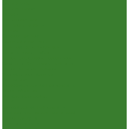
Сад и огород
Всё для полива
Насосы
Опрыскиватели
Парники и теплицы
Прочее
Садовая техника
Садовый инвентарь
Культиваторы, рыхлители
Лопаты, вилы, грабли
Тяпки, плоскорезы, полольники
Секаторы. Кусторезы. Ножницы,
Тачки садовые, тележки
Умывальники садовые
Сантехника
Аксессуары для ванной комнаты
Водоснабжение
Металл. водопровод
ППРС
Зеркала для ванной комнаты
Комплектующие для смесителей
Лейки для душа
Шланги для душа