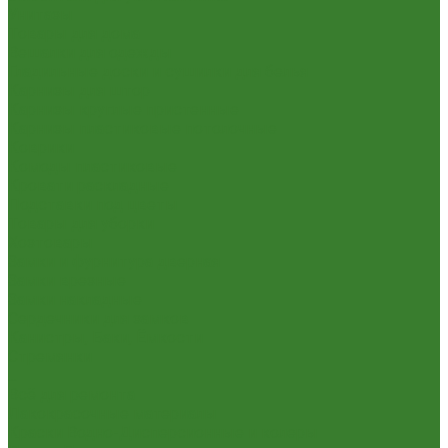
Унитазы
Товары для дома
Вешалки для одежды
Гладильные доски и сушилки для белья
Карнизы для штор
Карнизы круглые пристенные
Карнизы пластиковые потолочные
Коврики
Комоды пластиковые
Кровати раскладные
Подставки под цветы
Товары для уборки
Хозтовары
Замки и фурнитура дверная
Замки врезные
Замки накладные
Сердечники для замков
Канистры, Баки, Ёмкости
Стремянки
...
Всё для ремонта
Лакокрасочные материалы
Краски Водно-Дисперсионные и колеры