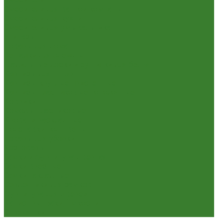
Смесители для ванной комнаты
Смесители для кухни
Смесители для умывальника
Унитазы
Товары для дома
Вешалки для одежды
Гладильные доски и сушилки для белья
Карнизы для штор
Карнизы круглые пристенные
Карнизы пластиковые потолочные
Коврики
Комоды пластиковые
Кровати раскладные
Подставки под цветы
Товары для уборки
Хозтовары
Замки и фурнитура дверная
Замки врезные
Замки накладные
Сердечники для замков
Фурнитура для дверей
Канистры, Баки, Ёмкости
Стремянки