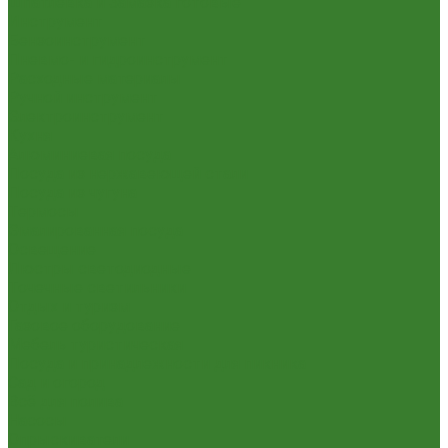
Шпатлевка и Замазка готовые
Инструмент
Бензоинструмент
Пневмо- и гидроинструмент
Расходные материалы
Ручной инструмент
Электроинструмент
Кухня
Алюминиевая посуда
Посуда из нержавеющей стали
Посуда из чугуна
Термосы
Эмалированная посуда
Освещение
Люстры светодиодные
Точечные светильники
Отдых и туризм
Газовое оборудование
Мебель туристическая
Посуда и принадлежности для пикника
Сад и огород
Всё для полива
Насосы
Опрыскиватели