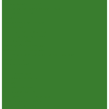
Алюминиевая посуда
Посуда из нержавеющей стали
Посуда из чугуна
Термосы
Эмалированная посуда
Освещение
Люстры светодиодные
Точечные светильники
Отдых и туризм
Газовое оборудование
Мебель туристическая
Посуда и принадлежности для пикника
Сад и огород
Всё для полива
Насосы
Опрыскиватели
Парники и теплицы
Прочее
Садовая техника
Садовый инвентарь
Культиваторы, рыхлители
Лопаты, вилы, грабли
Тяпки, плоскорезы, полольники