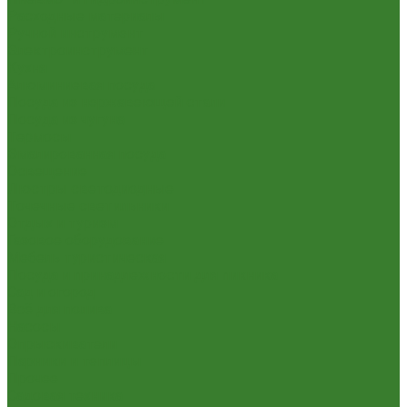
Расходные материалы
Ручной инструмент
Электроинструмент
Кухня
Алюминиевая посуда
Посуда из нержавеющей стали
Посуда из чугуна
Термосы
Эмалированная посуда
Освещение
Люстры светодиодные
Точечные светильники
Отдых и туризм
Газовое оборудование
Мебель туристическая
Посуда и принадлежности для пикника
Сад и огород
Всё для полива
Насосы
Опрыскиватели
Парники и теплицы
Прочее
Садовая техника