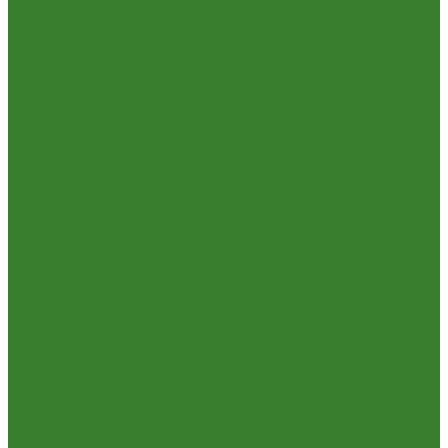
Садовый инвентарь
Культиваторы, рыхлители
Лопаты, вилы, грабли
Тяпки, плоскорезы, полольники
Секаторы. Кусторезы. Ножницы,
Тачки садовые, тележки
Умывальники садовые
Сантехника
Аксессуары для ванной комнаты
Водоснабжение
Металл. водопровод
ППРС
Зеркала для ванной комнаты
Комплектующие для смесителей
Лейки для душа
Шланги для душа
Мойки на кухню
Каменные мойки
Мойки из нержавеющей стали
Радиаторы отопления и полотенцесушители
Смесители
Смесители для ванной комнаты
Смесители для кухни
Смесители для умывальника