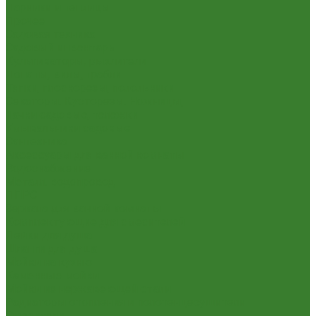
Парники и теплицы
Прочее
Садовая техника
Садовый инвентарь
Культиваторы, рыхлители
Лопаты, вилы, грабли
Тяпки, плоскорезы, полольники
Секаторы. Кусторезы. Ножницы,
Тачки садовые, тележки
Умывальники садовые
Сантехника
Аксессуары для ванной комнаты
Водоснабжение
Металл. водопровод
ППРС
Зеркала для ванной комнаты
Комплектующие для смесителей
Лейки для душа
Шланги для душа
Мойки на кухню
Каменные мойки
Мойки из нержавеющей стали
Радиаторы отопления и полотенцесушители
Смесители