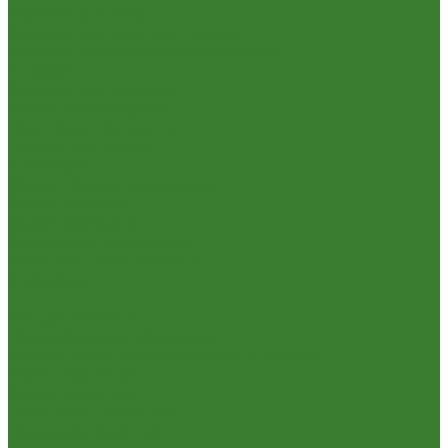
Карнизы для штор
Карнизы круглые пристенные
Карнизы пластиковые потолочные
Коврики
Комоды пластиковые
Кровати раскладные
Подставки под цветы
Товары для уборки
Хозтовары
Замки и фурнитура дверная
Замки врезные
Замки накладные
Сердечники для замков
Канистры, Баки, Ёмкости
Стремянки
...
Всё для ремонта
Лакокрасочные материалы
Краски Водно-Дисперсионные и колеры
Лаки и Пропитки
Эмаль и Мастика
Пена. Клея. Герметики
Пена,клей,герметик