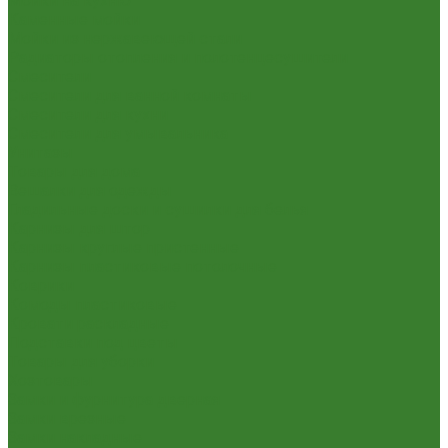
Мойки на кухню
Каменные мойки
Мойки из нержавеющей стали
Радиаторы отопления и полотенцесушители
Смесители
Смесители для ванной комнаты
Смесители для кухни
Смесители для умывальника
Унитазы
Товары для дома
Вешалки для одежды
Гладильные доски и сушилки для белья
Карнизы для штор
Карнизы круглые пристенные
Карнизы пластиковые потолочные
Коврики
Комоды пластиковые
Кровати раскладные
Подставки под цветы
Товары для уборки
Хозтовары
Замки и фурнитура дверная
Замки врезные
Замки накладные