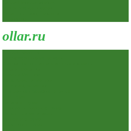
Сердечники для замков
Фурнитура для дверей
Канистры, Баки, Ёмкости
Стремянки
o
llar.ru
Всё для ремонта
Лакокрасочные материалы
Краски Водно-Дисперсионные и колеры
Лаки и Пропитки
Эмаль и Мастика
Пена. Клея. Герметики
Пена,клей,герметик
Шпатлевка и Замазка готовые
Инструмент
Бензоинструмент
Пневмо- и гидроинструмент
Расходные материалы
Ручной инструмент
Электроинструмент
Кухня