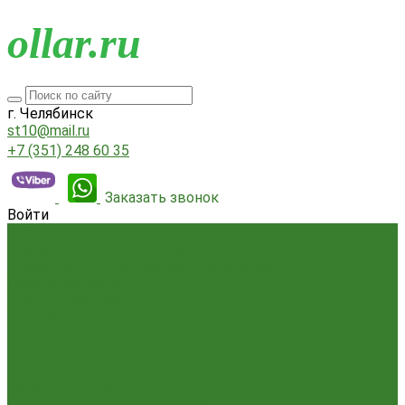
o
llar.ru
г. Челябинск
st10@mail.ru
+7 (351) 248 60 35
Заказать звонок
Войти
Всё для ремонта
Лакокрасочные материалы
Краски Водно-Дисперсионные и колеры
Лаки и Пропитки
Эмаль и Мастика
Пена. Клея. Герметики
Пена,клей,герметик
Шпатлевка и Замазка готовые
Инструмент
Бензоинструмент
Пневмо- и гидроинструмент