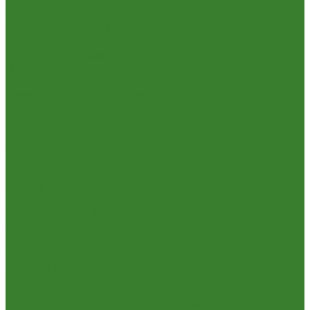
Лаки и Пропитки
Эмаль и Мастика
Пена. Клея. Герметики
Пена,клей,герметик
Шпатлевка и Замазка готовые
Инструмент
Бензоинструмент
Пневмо- и гидроинструмент
Расходные материалы
Ручной инструмент
Электроинструмент
Кухня
Алюминиевая посуда
Посуда из нержавеющей стали
Посуда из чугуна
Термосы
Эмалированная посуда
Освещение
Люстры светодиодные
Точечные светильники
Отдых и туризм
Газовое оборудование
Мебель туристическая
Посуда и принадлежности для пикника