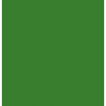
Секаторы. Кусторезы. Ножницы,
Тачки садовые, тележки
Умывальники садовые
Сантехника
Аксессуары для ванной комнаты
Водоснабжение
Металл. водопровод
ППРС
Зеркала для ванной комнаты
Комплектующие для смесителей
Лейки для душа
Шланги для душа
Мойки на кухню
Каменные мойки
Мойки из нержавеющей стали
Радиаторы отопления и полотенцесушители
Смесители
Смесители для ванной комнаты
Смесители для кухни
Смесители для умывальника
Унитазы
Товары для дома
Вешалки для одежды
Гладильные доски и сушилки для белья